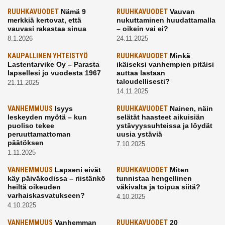
RUUHKAVUODET
Nämä 9
RUUHKAVUODET
Vauvan
merkkiä kertovat, että
nukuttaminen huudattamalla
vauvasi rakastaa sinua
– oikein vai ei?
8.1.2026
24.11.2025
KAUPALLINEN YHTEISTYÖ
RUUHKAVUODET
Minkä
Lastentarvike Oy – Parasta
ikäiseksi vanhempien pitäisi
lapsellesi jo vuodesta 1967
auttaa lastaan
taloudellisesti?
21.11.2025
14.11.2025
VANHEMMUUS
Isyys
RUUHKAVUODET
Nainen, näin
leskeyden myötä – kun
selätät haasteet aikuisiän
puoliso tekee
ystävyyssuhteissa ja löydät
peruuttamattoman
uusia ystäviä
päätöksen
7.10.2025
1.11.2025
VANHEMMUUS
Lapseni eivät
RUUHKAVUODET
Miten
käy päiväkodissa – riistänkö
tunnistaa hengellinen
heiltä oikeuden
väkivalta ja toipua siitä?
varhaiskasvatukseen?
4.10.2025
4.10.2025
VANHEMMUUS
Vanhemman
RUUHKAVUODET
20