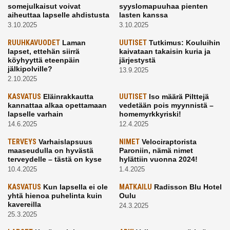
somejulkaisut voivat
syyslomapuuhaa pienten
aiheuttaa lapselle ahdistusta
lasten kanssa
3.10.2025
3.10.2025
RUUHKAVUODET
Laman
UUTISET
Tutkimus: Kouluihin
lapset, ettehän siirrä
kaivataan takaisin kuria ja
köyhyyttä eteenpäin
järjestystä
jälkipolville?
13.9.2025
2.10.2025
KASVATUS
Eläinrakkautta
UUTISET
Iso määrä Pilttejä
kannattaa alkaa opettamaan
vedetään pois myynnistä –
lapselle varhain
homemyrkkyriski!
14.6.2025
12.4.2025
TERVEYS
Varhaislapsuus
NIMET
Velociraptorista
maaseudulla on hyvästä
Paroniin, nämä nimet
terveydelle – tästä on kyse
hylättiin vuonna 2024!
10.4.2025
1.4.2025
KASVATUS
Kun lapsella ei ole
MATKAILU
Radisson Blu Hotel
yhtä hienoa puhelinta kuin
Oulu
kavereilla
24.3.2025
25.3.2025