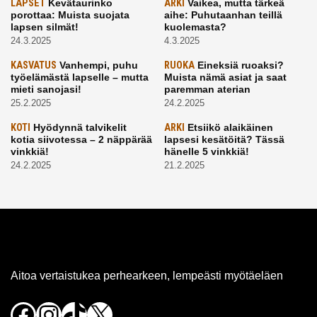
LAPSET
Kevätaurinko
ARKI
Vaikea, mutta tärkeä
porottaa: Muista suojata
aihe: Puhutaanhan teillä
lapsen silmät!
kuolemasta?
24.3.2025
4.3.2025
KASVATUS
Vanhempi, puhu
RUOKA
Eineksiä ruoaksi?
työelämästä lapselle – mutta
Muista nämä asiat ja saat
mieti sanojasi!
paremman aterian
25.2.2025
24.2.2025
KOTI
Hyödynnä talvikelit
ARKI
Etsiikö alaikäinen
kotia siivotessa – 2 näppärää
lapsesi kesätöitä? Tässä
vinkkiä!
hänelle 5 vinkkiä!
24.2.2025
21.2.2025
Aitoa vertaistukea perhearkeen, lempeästi myötäeläen
Facebook
Instagram
TikTok
X