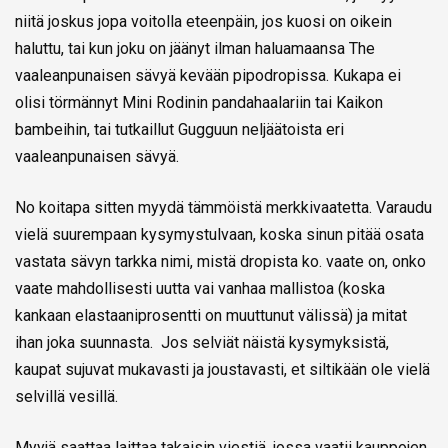
niitä joskus jopa voitolla eteenpäin, jos kuosi on oikein
haluttu, tai kun joku on jäänyt ilman haluamaansa The
vaaleanpunaisen sävyä kevään pipodropissa. Kukapa ei
olisi törmännyt Mini Rodinin pandahaalariin tai Kaikon
bambeihin, tai tutkaillut Gugguun neljäätoista eri
vaaleanpunaisen sävyä.
No koitapa sitten myydä tämmöistä merkkivaatetta. Varaudu
vielä suurempaan kysymystulvaan, koska sinun pitää osata
vastata sävyn tarkka nimi, mistä dropista ko. vaate on, onko
vaate mahdollisesti uutta vai vanhaa mallistoa (koska
kankaan elastaaniprosentti on muuttunut välissä) ja mitat
ihan joka suunnasta. Jos selviät näistä kysymyksistä,
kaupat sujuvat mukavasti ja joustavasti, et siltikään ole vielä
selvillä vesillä.
Myyjä saattaa laittaa takaisin viestiä, jossa vaatii kauppojen