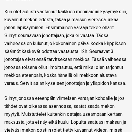
Kun olet auliisti vastannut kaikkien moninaisiin kysymyksiin,
kuvannut mekon edestä, takaa ja marsun vieressä, alkaa
jonon läpikäyminen. Ensimmäinen varaaja tekee oharit.
Siirryt seuraavaan jonottajaan, joka ei vastaa. Tässä
vaiheessa on kulunut jo kokonainen päivä, koska kirppiksen
säännöt käskevät odottaa vastausta 12h. Seuraavat 3
jonottajaa eivät enää tarvitsekaan mekkoa. Tässä vaiheessa
jonossa toisena ollut ilmoittautuu, että miksi olen tarjonnut
mekkoa eteenpäin, koska hänellä oli mekkoon alustava
varaus. Setvit asian kyseisen jonottajan ja ylläpidon kanssa.
Siirryt jonossa eteenpäin viimeisen varaajan kohdalle ja jos
tähdet ovat oikeassa asennossa, saatat saada mekon
myytyä. Muistuttelet kuitenkin ostajaa useampaan kertaan
maksusta, jota ei näy eikä kuulu. Lopulta saatuasi maksun ja
vietyäsi mekon postiin (olet tietty kuvannut videon, missä