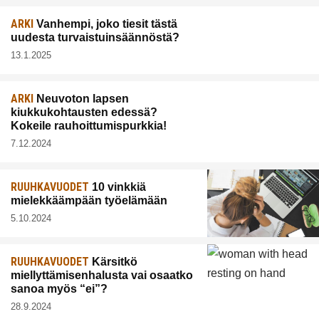
ARKI
Vanhempi, joko tiesit tästä
uudesta turvaistuinsäännöstä?
13.1.2025
ARKI
Neuvoton lapsen
kiukkukohtausten edessä?
Kokeile rauhoittumispurkkia!
7.12.2024
RUUHKAVUODET
10 vinkkiä
mielekkäämpään työelämään
5.10.2024
RUUHKAVUODET
Kärsitkö
miellyttämisenhalusta vai osaatko
sanoa myös “ei”?
28.9.2024