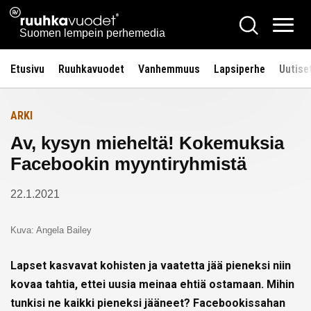
Siirry
Ruuhkavuodet.fi
Hae
Etusivulle
sisältöön
Vali
Suomen lempein perhemedia
Etusivu
Ruuhkavuodet
Vanhemmuus
Lapsiperhe
Uutise
ARKI
Av, kysyn mieheltä! Kokemuksia
Facebookin myyntiryhmistä
22.1.2021
Kuva: Angela Bailey
Lapset kasvavat kohisten ja vaatetta jää pieneksi niin
kovaa tahtia, ettei uusia meinaa ehtiä ostamaan. Mihin
tunkisi ne kaikki pieneksi jääneet? Facebookissahan