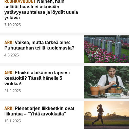
RUUHKAVUODET
Nainen, näin
selätät haasteet aikuisiän
ystävyyssuhteissa ja löydät uusia
ystäviä
7.10.2025
ARKI
Vaikea, mutta tärkeä aihe:
Puhutaanhan teillä kuolemasta?
4.3.2025
ARKI
Etsiikö alaikäinen lapsesi
kesätöitä? Tässä hänelle 5
vinkkiä!
21.2.2025
ARKI
Pienet arjen liikkeetkin ovat
liikuntaa – ”Yhtä arvokkaita”
15.1.2025