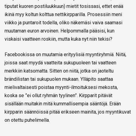
tiputat kuoren postiluukkuun) mietit tosissasi, ettet enää
ikinä myy koltun kolttua nettikirpparilla. Prosessiin meni
viikko ja puntaroit todella, oliko näkemäsi vaiva saamasi
muutaman euron arvoinen. Helpommalla pääsisi, kun
viskaisi vaatteen roskiin, mutta kuka nyt niin tekisi?
Facebookissa on muutamia erityylisiä myyntiryhmiä. Niitä,
joissa saat myydä vaatteita sukupuoleen tai vaatteen
merkkiin katsomatta. Sitten on niitä, jotka on jaoteltu
brändilistan tai sukupuolen mukaan. Ylläpito saattaa
mielivaltaisesti poistaa myynti-ilmoituksesi mekosta,
koska se ”ei ollut ryhmän tyylinen”. Kirpparit pitävät
sisällään muitakin mitä kummallisempia sääntöjä. Erään
kirpparin säännöissä pitää erikseen mainita, jos myyntikuvat
on otettu puhelimella.