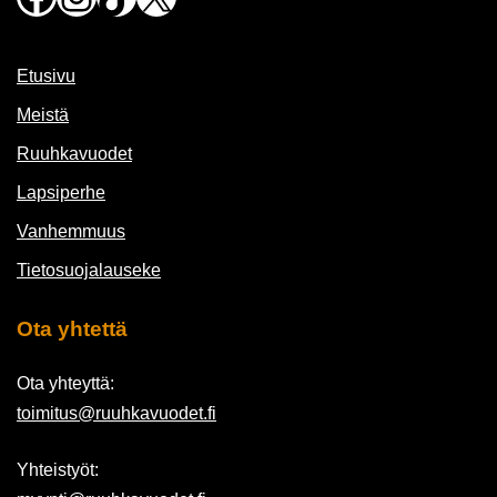
Etusivu
Meistä
Ruuhkavuodet
Lapsiperhe
Vanhemmuus
Tietosuojalauseke
Ota yhtettä
Ota yhteyttä:
toimitus@ruuhkavuodet.fi
Yhteistyöt: