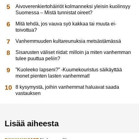
Aivoverenkiertohäiriöt kolmanneksi yleisin kuolinsyy
Suomessa – Mistä tunnistat oireet?
Mitä tehdä, jos vauva syö kakkaa tai muuta ei-
toivottua?
Vanhemmuuden kultareunuksia metsästämässä
Sisarusten väliset riidat: milloin ja miten vanhemman
tulee puuttua peliin?
”Kuoleeko lapseni?” -Kuumekouristus säikäyttää
monet pienten lasten vanhemmat!
8 kysymystä, joihin vanhemmat haluavat saada
vastauksen
Lisää aiheesta