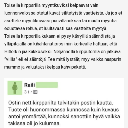
Toisella kirpparilla myyntikuviksi kelpaavat vain
luonnonvalossa otetut kuvat silitetyistä vaatteista. Ja jos et
asettele myyntikuvaasi puuvillanoksaa tai muuta myyntiä
edustavaa rehua, et luultavasti saa vaatteita myytyä.
Toisella kirpparilla kukaan ei pysy kärryillä säännöistä ja
ylläpitäjällä on kihahtanut pissi niin korkealle hattuun, että
Hitlerkin jää kakkoseksi. Neljännellä kirpputorilla on jatkuva
”villis” eli ei sääntöjä. Tee mitä lystäät, myy vaikka naapurin
mummo ja valuutaksi kelpaa kahvipaketti.