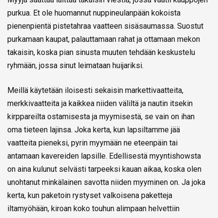
purkua. Et ole huomannut nuppineulanpään kokoista
pienenpientä pistetahraa vaatteen sisäsaumassa. Suostut
purkamaan kaupat, palauttamaan rahat ja ottamaan mekon
takaisin, koska pian sinusta muuten tehdään keskustelu
ryhmään, jossa sinut leimataan huijariksi.
Meillä käytetään iloisesti sekaisin markettivaatteita,
merkkivaatteita ja kaikkea niiden väliltä ja nautin itsekin
kirppareilta ostamisesta ja myymisestä, se vain on ihan
oma tieteen lajinsa. Joka kerta, kun lapsiltamme jää
vaatteita pieneksi, pyrin myymään ne eteenpäin tai
antamaan kavereiden lapsille. Edellisestä myyntishowsta
on aina kulunut selvästi tarpeeksi kauan aikaa, koska olen
unohtanut minkälainen savotta niiden myyminen on. Ja joka
kerta, kun paketoin rystyset valkoisena paketteja
iltamyöhään, kiroan koko touhun alimpaan helvettiin