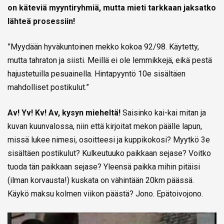
on käteviä myyntiryhmiä, mutta mieti tarkkaan jaksatko
lähteä prosessiin!
”Myydään hyväkuntoinen mekko kokoa 92/98. Käytetty,
mutta tahraton ja siisti. Meillä ei ole lemmikkejä, eikä pestä
hajustetuilla pesuainella. Hintapyyntö 10e sisältäen
mahdolliset postikulut.”
Av! Yv! Kv! Av, kysyn mieheltä!
Saisinko kai-kai mitan ja
kuvan kuunvalossa, niin että kirjoitat mekon päälle lapun,
missä lukee nimesi, osoitteesi ja kuppikokosi? Myytkö 3e
sisältäen postikulut? Kulkeutuuko paikkaan sejase? Voitko
tuoda tän paikkaan sejase? Yleensä paikka mihin pitäisi
(ilman korvausta!) kuskata on vähintään 20km päässä.
Käykö maksu kolmen viikon päästä? Jono. Epätoivojono.