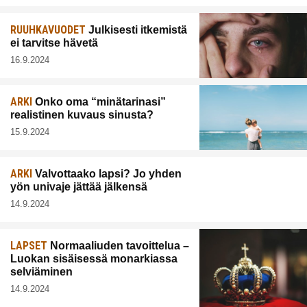
RUUHKAVUODET
Julkisesti itkemistä
ei tarvitse hävetä
16.9.2024
ARKI
Onko oma “minätarinasi”
realistinen kuvaus sinusta?
15.9.2024
ARKI
Valvottaako lapsi? Jo yhden
yön univaje jättää jälkensä
14.9.2024
LAPSET
Normaaliuden tavoittelua –
Luokan sisäisessä monarkiassa
selviäminen
14.9.2024