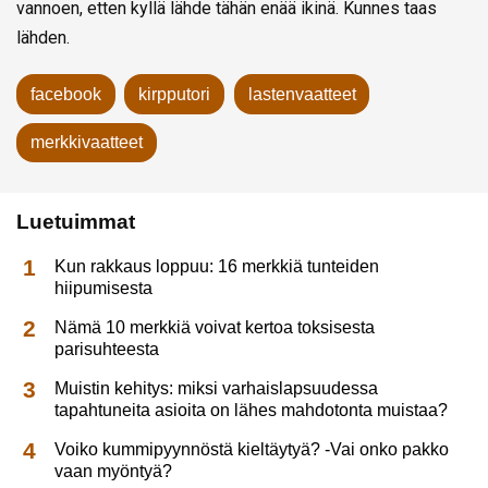
vannoen, etten kyllä lähde tähän enää ikinä. Kunnes taas
lähden.
facebook
kirpputori
lastenvaatteet
merkkivaatteet
Luetuimmat
Kun rakkaus loppuu: 16 merkkiä tunteiden
hiipumisesta
Nämä 10 merkkiä voivat kertoa toksisesta
parisuhteesta
Muistin kehitys: miksi varhaislapsuudessa
tapahtuneita asioita on lähes mahdotonta muistaa?
Voiko kummipyynnöstä kieltäytyä? -Vai onko pakko
vaan myöntyä?