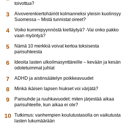
toivottua?
Aivoverenkiertohäiriöt kolmanneksi yleisin kuolinsyy
Suomessa – Mistä tunnistat oireet?
Voiko kummipyynnöstä kieltäytyä? -Vai onko pakko
vaan myöntyä?
Nämä 10 merkkiä voivat kertoa toksisesta
parisuhteesta
Ideoita lasten ulkoilmasynttäreille – kevään ja kesän
odotetuimmat juhlat
ADHD ja aistinsäätelyn poikkeavuudet
Minkä ikäisen lapsen hiukset voi värjätä?
Parisuhde ja ruuhkavuodet: miten järjestää aikaa
parisuhteelle, kun aikaa ei ole?
Tutkimus: vanhempien koulutustasolla on vaikutusta
lasten lukumäärään