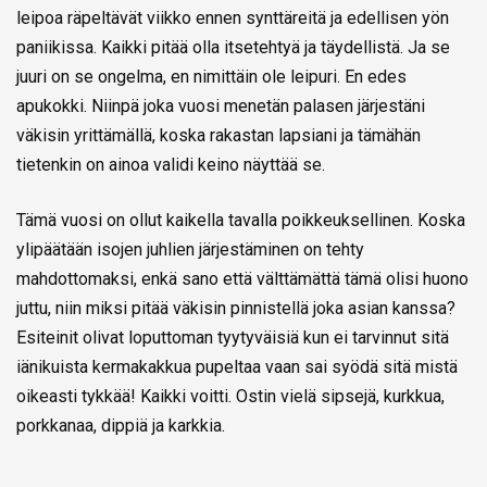
leipoa räpeltävät viikko ennen synttäreitä ja edellisen yön
paniikissa. Kaikki pitää olla itsetehtyä ja täydellistä. Ja se
juuri on se ongelma, en nimittäin ole leipuri. En edes
apukokki. Niinpä joka vuosi menetän palasen järjestäni
väkisin yrittämällä, koska rakastan lapsiani ja tämähän
tietenkin on ainoa validi keino näyttää se.
Tämä vuosi on ollut kaikella tavalla poikkeuksellinen. Koska
ylipäätään isojen juhlien järjestäminen on tehty
mahdottomaksi, enkä sano että välttämättä tämä olisi huono
juttu, niin miksi pitää väkisin pinnistellä joka asian kanssa?
Esiteinit olivat loputtoman tyytyväisiä kun ei tarvinnut sitä
iänikuista kermakakkua pupeltaa vaan sai syödä sitä mistä
oikeasti tykkää! Kaikki voitti. Ostin vielä sipsejä, kurkkua,
porkkanaa, dippiä ja karkkia.