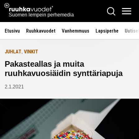
Siirry
Ruuhkavuodet.fi
Hae
Etusivulle
sisältöön
Vali
Suomen lempein perhemedia
Etusivu
Ruuhkavuodet
Vanhemmuus
Lapsiperhe
Uutise
JUHLAT
VINKIT
,
Pakasteallas ja muita
ruuhkavuosiäidin synttäriapuja
2.1.2021