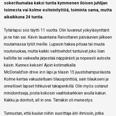
sokerihumalaa kaksi tuntia kymmenen iloisen juhlijan
toimesta vai kolme esiteinityttöä, toiminta sama, mutta
aikaikkuna 24 tuntia.
Tytärlapsi siis täytti 11 vuotta. Olin luvannut yökyläsynttärit
ja ne hän sai. Kävin lauantaina Raivottaren päiväunien jälkeen
noutamassa tytöt meille. Lupasin hakea pitsaa tai muuta
noutoruokaa, mutta kaikki vaihtoehdot tuntuivat joko liian
kalliilta tai vaikealta järjestää näppärästi ja nopeasti autosta
käsin. Kunnes keksin! Ajoin kotimatkalla
McDonald’sin drive in:n läpi ja tilasin 15 juustohampurilaista.
Kolme kertaa vakuuteltuani tilauspönttöä, sain tilaukseni ja
onnelliset lapset hihkuivat takapenkillä. Olin myös ostanut
minidonitseja, joista kokosin vaahtokarkkien avulla kakun.
Kakku ja donitsit, all in one. Tämäkin oli menestys.
Tunnustan, että kuulun niihin suorittaja äiti-ihmisiin, jotka