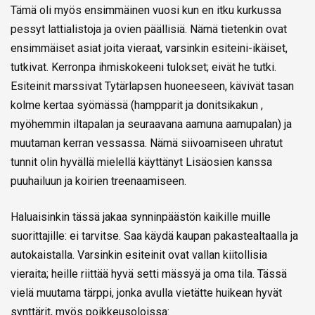
Tämä oli myös ensimmäinen vuosi kun en itku kurkussa
pessyt lattialistoja ja ovien päällisiä. Nämä tietenkin ovat
ensimmäiset asiat joita vieraat, varsinkin esiteini-ikäiset,
tutkivat. Kerronpa ihmiskokeeni tulokset; eivät he tutki.
Esiteinit marssivat Tytärlapsen huoneeseen, kävivät tasan
kolme kertaa syömässä (hampparit ja donitsikakun ,
myöhemmin iltapalan ja seuraavana aamuna aamupalan) ja
muutaman kerran vessassa. Nämä siivoamiseen uhratut
tunnit olin hyvällä mielellä käyttänyt Lisäosien kanssa
puuhailuun ja koirien treenaamiseen.
Haluaisinkin tässä jakaa synninpäästön kaikille muille
suorittajille: ei tarvitse. Saa käydä kaupan pakastealtaalla ja
autokaistalla. Varsinkin esiteinit ovat vallan kiitollisia
vieraita; heille riittää hyvä setti mässyä ja oma tila. Tässä
vielä muutama tärppi, jonka avulla vietätte huikean hyvät
synttärit, myös poikkeusoloissa: