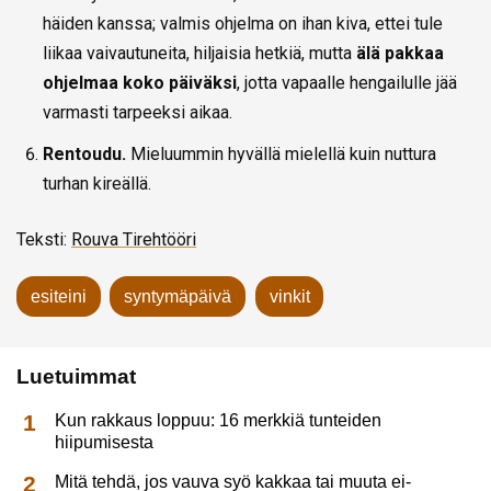
häiden kanssa; valmis ohjelma on ihan kiva, ettei tule
liikaa vaivautuneita, hiljaisia hetkiä, mutta
älä pakkaa
ohjelmaa koko päiväksi
, jotta vapaalle hengailulle jää
varmasti tarpeeksi aikaa.
Rentoudu.
Mieluummin hyvällä mielellä kuin nuttura
turhan kireällä.
Teksti:
Rouva Tirehtööri
esiteini
syntymäpäivä
vinkit
Luetuimmat
Kun rakkaus loppuu: 16 merkkiä tunteiden
hiipumisesta
Mitä tehdä, jos vauva syö kakkaa tai muuta ei-