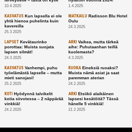
terveydelle – tästä on kyse
hylättiin vuonna 2024!
10.4.2025
1.4.2025
KASVATUS
Kun lapsella ei ole
MATKAILU
Radisson Blu Hotel
yhtä hienoa puhelinta kuin
Oulu
kavereilla
24.3.2025
25.3.2025
LAPSET
Kevätaurinko
ARKI
Vaikea, mutta tärkeä
porottaa: Muista suojata
aihe: Puhutaanhan teillä
lapsen silmät!
kuolemasta?
24.3.2025
4.3.2025
KASVATUS
Vanhempi, puhu
RUOKA
Eineksiä ruoaksi?
työelämästä lapselle – mutta
Muista nämä asiat ja saat
mieti sanojasi!
paremman aterian
25.2.2025
24.2.2025
KOTI
Hyödynnä talvikelit
ARKI
Etsiikö alaikäinen
kotia siivotessa – 2 näppärää
lapsesi kesätöitä? Tässä
vinkkiä!
hänelle 5 vinkkiä!
24.2.2025
21.2.2025