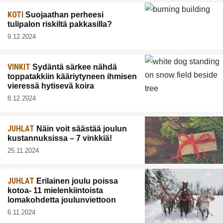
KOTI
Suojaathan perheesi
tulipalon riskiltä pakkasilla?
9.12.2024
VINKIT
Sydäntä särkee nähdä
toppatakkiin kääriytyneen ihmisen
vieressä hytisevä koira
8.12.2024
JUHLAT
Näin voit säästää joulun
kustannuksissa – 7 vinkkiä!
25.11.2024
JUHLAT
Erilainen joulu poissa
kotoa- 11 mielenkiintoista
lomakohdetta joulunviettoon
6.11.2024