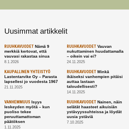
Uusimmat artikkelit
RUUHKAVUODET
Nämä 9
RUUHKAVUODET
Vauvan
merkkiä kertovat, että
nukuttaminen huudattamalla
vauvasi rakastaa sinua
– oikein vai ei?
8.1.2026
24.11.2025
KAUPALLINEN YHTEISTYÖ
RUUHKAVUODET
Minkä
Lastentarvike Oy – Parasta
ikäiseksi vanhempien pitäisi
lapsellesi jo vuodesta 1967
auttaa lastaan
taloudellisesti?
21.11.2025
14.11.2025
VANHEMMUUS
Isyys
RUUHKAVUODET
Nainen, näin
leskeyden myötä – kun
selätät haasteet aikuisiän
puoliso tekee
ystävyyssuhteissa ja löydät
peruuttamattoman
uusia ystäviä
päätöksen
7.10.2025
1.11.2025