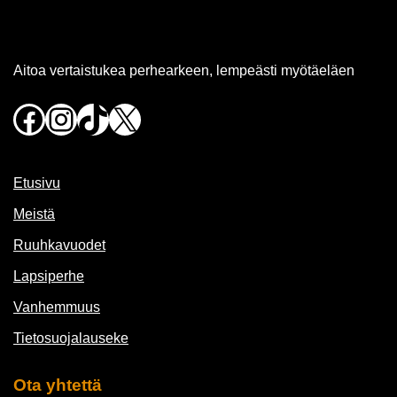
Aitoa vertaistukea perhearkeen, lempeästi myötäeläen
Facebook
Instagram
TikTok
X
Etusivu
Meistä
Ruuhkavuodet
Lapsiperhe
Vanhemmuus
Tietosuojalauseke
Ota yhtettä