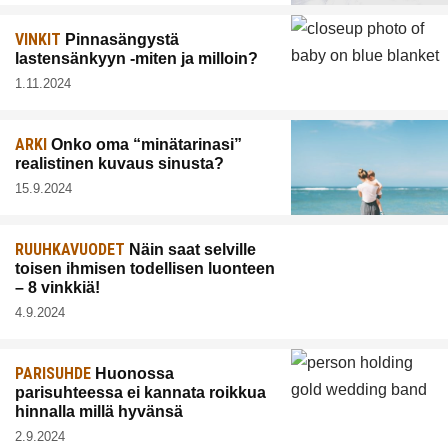
VINKIT
Pinnasängystä
lastensänkyyn -miten ja milloin?
1.11.2024
ARKI
Onko oma “minätarinasi”
realistinen kuvaus sinusta?
15.9.2024
RUUHKAVUODET
Näin saat selville
toisen ihmisen todellisen luonteen
– 8 vinkkiä!
4.9.2024
PARISUHDE
Huonossa
parisuhteessa ei kannata roikkua
hinnalla millä hyvänsä
2.9.2024