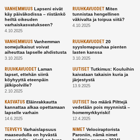
VANHEMMUUS
Lapseni eivät
RUUHKAVUODET
Miten
käy päiväkodissa – riistänkö
tunnistaa hengellinen
heiltä oikeuden
väkivalta ja toipua siitä?
varhaiskasvatukseen?
4.10.2025
4.10.2025
VANHEMMUUS
Vanhemman
RUUHKAVUODET
20
somejulkaisut voivat
syyslomapuuhaa pienten
aiheuttaa lapselle ahdistusta
lasten kanssa
3.10.2025
3.10.2025
RUUHKAVUODET
Laman
UUTISET
Tutkimus: Kouluihin
lapset, ettehän siirrä
kaivataan takaisin kuria ja
köyhyyttä eteenpäin
järjestystä
jälkipolville?
13.9.2025
2.10.2025
KASVATUS
Eläinrakkautta
UUTISET
Iso määrä Pilttejä
kannattaa alkaa opettamaan
vedetään pois myynnistä –
lapselle varhain
homemyrkkyriski!
14.6.2025
12.4.2025
TERVEYS
Varhaislapsuus
NIMET
Velociraptorista
maaseudulla on hyvästä
Paroniin, nämä nimet