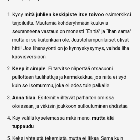
Kysy
mitä juhlien keskipiste itse toivoo
esimerkiksi
tarjoiluilta. Muutamia kohderyhmään kuuluvia
seuranneena vastaus on monesti “En tiä” ja “ihan sama”
mutta ei se kuitenkaan ole. Juustohampurilaiset olivat
hitti! Jos lihansyönti on jo kynnyskysymys, vaihda liha
kasvisversioon.
Keep it simple.
Ei tarvitse näpertää otsasuoni
pullottaen tuulihattuja ja kermakakkua, jos niitä ei syö
kuin se isomummu, joka ei edes tule paikalle.
Anna tilaa.
Esiteinit viihtyvät parhaiten omissa
oloissaan, ja väkisin joukkoon sulloutuminen ahdistaa.
Käy välillä kyselemässä mikä meno,
mutta älä
tuppaudu
.
Keksi yhteistä tekemistä, mutta ei liikaa. Sama kuin