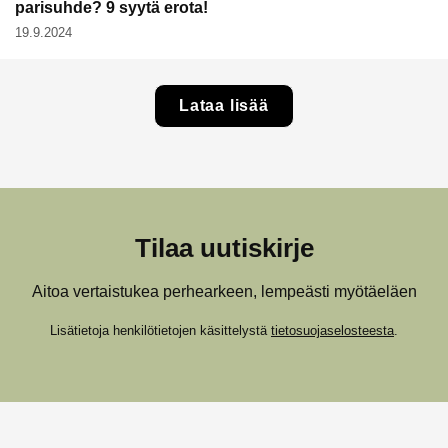
parisuhde? 9 syytä erota!
19.9.2024
Lataa lisää
Tilaa uutiskirje
Aitoa vertaistukea perhearkeen, lempeästi myötäeläen
Lisätietoja henkilötietojen käsittelystä
tietosuojaselosteesta
.