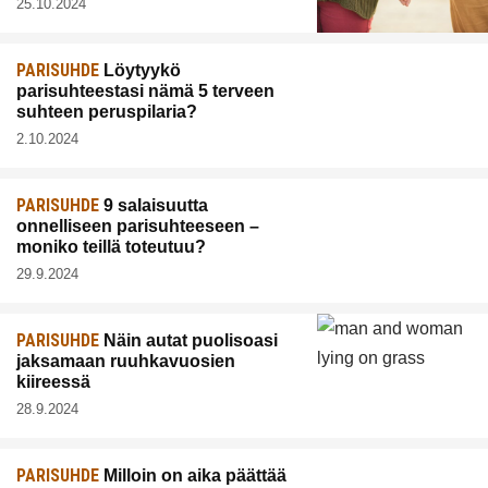
25.10.2024
PARISUHDE
Löytyykö
parisuhteestasi nämä 5 terveen
suhteen peruspilaria?
2.10.2024
PARISUHDE
9 salaisuutta
onnelliseen parisuhteeseen –
moniko teillä toteutuu?
29.9.2024
PARISUHDE
Näin autat puolisoasi
jaksamaan ruuhkavuosien
kiireessä
28.9.2024
PARISUHDE
Milloin on aika päättää