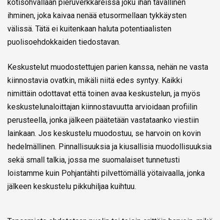
kotisohvallaan pieruverkkareissa joku ihan tavallinen
ihminen, joka kaivaa nenää etusormellaan tykkäysten
välissä. Tätä ei kuitenkaan haluta potentiaalisten
puolisoehdokkaiden tiedostavan.
Keskustelut muodostettujen parien kanssa, nehän ne vasta
kiinnostavia ovatkin, mikäli niitä edes syntyy. Kaikki
nimittäin odottavat että toinen avaa keskustelun, ja myös
keskustelunaloittajan kiinnostavuutta arvioidaan profiilin
perusteella, jonka jälkeen päätetään vastataanko viestiin
lainkaan. Jos keskustelu muodostuu, se harvoin on kovin
hedelmällinen. Pinnallisuuksia ja kiusallisia muodollisuuksia
sekä small talkia, jossa me suomalaiset tunnetusti
loistamme kuin Pohjantähti pilvettömällä yötaivaalla, jonka
jälkeen keskustelu pikkuhiljaa kuihtuu.