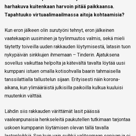
harhakuva kuitenkaan harvoin pitää paikkaansa.
Tapahtuuko virtuaalimaailmassa aitoja kohtaamisia?
Kun eron jälkeen olin surutyöni tehnyt, eron jälkeinen
vaatekaapin uusiminen ja tyylinmuutos valmis, sekä mieli
täytetty toiveilla uuden rakkauden löytymisestä, latasin tuon
nykypäivän sinkkujen ihmemaan – Tinderin. Ajatuksena
sovellus vaikuttaa helpolta ja kätevältä tavalta löytää uusi
kumppani istuen omalla kotisohvalla baarin tahmaisella
tanssilattialla tallustelun sijaan. Erityisesti näin korona-
aikana, kun ylimääräistä julkisilla paikoilla kulkua kuuluisi
muutenkin välttää.
Lähdin siis rakkauden värittämät lasit päässä
vaaleanpunaisia henkseleitä paukutellen tutkimaan tarjontaa
uskoen kumppanin löytämisen olevan tällä tavalla
lastenleikkiä. Sen kuin vain suihkii valitsemaan sopivan ja ei