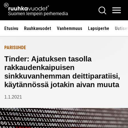
Siirry
Ruuhkavuodet.fi
Hae
Etusivulle
sisältöön
Vali
Suomen lempein perhemedia
Etusivu
Ruuhkavuodet
Vanhemmuus
Lapsiperhe
Uutise
PARISUHDE
Tinder: Ajatuksen tasolla
rakkaudenkaipuisen
sinkkuvanhemman deittiparatiisi,
käytännössä jotakin aivan muuta
1.1.2021