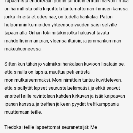
Tapaamista ehdotetaan puolin tai toisin erittäin harvoin, mikä
on harmillista sillä kirjoittelu tuntemattoman ihmisen kanssa,
jonka ilmeitä et edes näe, on todella hankalaa. Paljon
helpommin kemioiden yhteensopivuuden saisi selville
tapaamalla. Onhan toki niitäkin jotka haluavat tavata
mahdollisimman pian, yleensä iltaisin, ja jommankumman
makuuhuoneessa.
Sitten kun tähän jo valmiiksi hankalaan kuvioon lisätään se,
että sinulla on lapsia, muuttuu peli entistä
monimutkaisemmaksi. Moni nimittäin tuntuu kuvittelevan,
että sisällytät lapset seurusteluelämääsi, ja ehkä saavut
ensitreffeille ravintolaan kahden kirkuvan ja isää kaipaavan
ipanan kanssa, ja treffien jälkeen pyydät treffikumppania
muuttamaan teille.
Tiedoksi teille lapsettomat seuranetsijät: Me