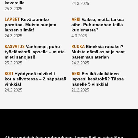
kavereilla
24.3.2025
25.3.2025
LAPSET
Kevätaurinko
ARKI
Vaikea, mutta tärkeä
porottaa: Muista suojata
aihe: Puhutaanhan teillä
lapsen silmät!
kuolemasta?
24.3.2025
4.3.2025
KASVATUS
Vanhempi, puhu
RUOKA
Eineksiä ruoaksi?
työelämästä lapselle – mutta
Muista nämä asiat ja saat
mieti sanojasi!
paremman aterian
25.2.2025
24.2.2025
KOTI
Hyödynnä talvikelit
ARKI
Etsiikö alaikäinen
kotia siivotessa – 2 näppärää
lapsesi kesätöitä? Tässä
vinkkiä!
hänelle 5 vinkkiä!
24.2.2025
21.2.2025