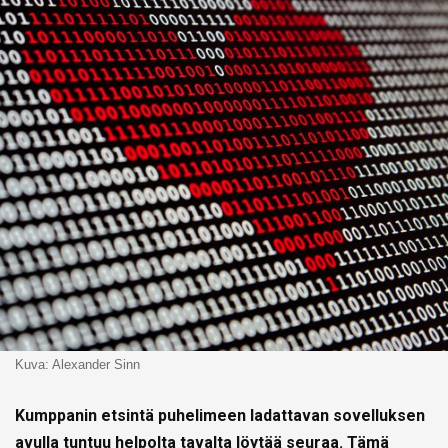
Kuva: Alexander Sinn
Kumppanin etsintä puhelimeen ladattavan sovelluksen
avulla tuntuu helpolta tavalta löytää seuraa. Tämä