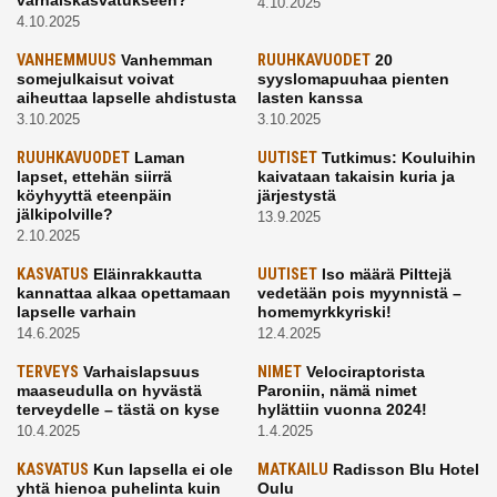
4.10.2025
4.10.2025
VANHEMMUUS
Vanhemman
RUUHKAVUODET
20
somejulkaisut voivat
syyslomapuuhaa pienten
aiheuttaa lapselle ahdistusta
lasten kanssa
3.10.2025
3.10.2025
RUUHKAVUODET
Laman
UUTISET
Tutkimus: Kouluihin
lapset, ettehän siirrä
kaivataan takaisin kuria ja
köyhyyttä eteenpäin
järjestystä
jälkipolville?
13.9.2025
2.10.2025
KASVATUS
Eläinrakkautta
UUTISET
Iso määrä Pilttejä
kannattaa alkaa opettamaan
vedetään pois myynnistä –
lapselle varhain
homemyrkkyriski!
14.6.2025
12.4.2025
TERVEYS
Varhaislapsuus
NIMET
Velociraptorista
maaseudulla on hyvästä
Paroniin, nämä nimet
terveydelle – tästä on kyse
hylättiin vuonna 2024!
10.4.2025
1.4.2025
KASVATUS
Kun lapsella ei ole
MATKAILU
Radisson Blu Hotel
yhtä hienoa puhelinta kuin
Oulu