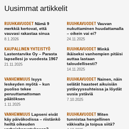
Uusimmat artikkelit
RUUHKAVUODET
Nämä 9
RUUHKAVUODET
Vauvan
merkkiä kertovat, että
nukuttaminen huudattamalla
vauvasi rakastaa sinua
– oikein vai ei?
8.1.2026
24.11.2025
KAUPALLINEN YHTEISTYÖ
RUUHKAVUODET
Minkä
Lastentarvike Oy – Parasta
ikäiseksi vanhempien pitäisi
lapsellesi jo vuodesta 1967
auttaa lastaan
taloudellisesti?
21.11.2025
14.11.2025
VANHEMMUUS
Isyys
RUUHKAVUODET
Nainen, näin
leskeyden myötä – kun
selätät haasteet aikuisiän
puoliso tekee
ystävyyssuhteissa ja löydät
peruuttamattoman
uusia ystäviä
päätöksen
7.10.2025
1.11.2025
VANHEMMUUS
Lapseni eivät
RUUHKAVUODET
Miten
käy päiväkodissa – riistänkö
tunnistaa hengellinen
heiltä oikeuden
väkivalta ja toipua siitä?
varhaiskasvatukseen?