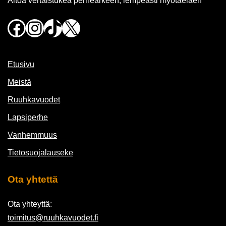
Aitoa vertaistukea perhearkeen, lempeästi myötäeläen
Facebook
Instagram
TikTok
X
Etusivu
Meistä
Ruuhkavuodet
Lapsiperhe
Vanhemmuus
Tietosuojalauseke
Ota yhtettä
Ota yhteyttä:
toimitus@ruuhkavuodet.fi