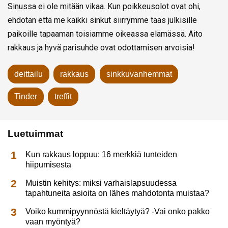
Sinussa ei ole mitään vikaa. Kun poikkeusolot ovat ohi,
ehdotan että me kaikki sinkut siirrymme taas julkisille
paikoille tapaaman toisiamme oikeassa elämässä. Aito
rakkaus ja hyvä parisuhde ovat odottamisen arvoisia!
deittailu
rakkaus
sinkkuvanhemmat
Tinder
treffit
Luetuimmat
Kun rakkaus loppuu: 16 merkkiä tunteiden
hiipumisesta
Muistin kehitys: miksi varhaislapsuudessa
tapahtuneita asioita on lähes mahdotonta muistaa?
Voiko kummipyynnöstä kieltäytyä? -Vai onko pakko
vaan myöntyä?