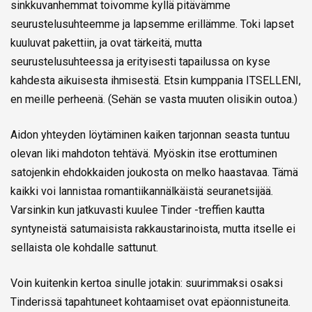
sinkkuvanhemmat toivomme kyllä pitävämme
seurustelusuhteemme ja lapsemme erillämme. Toki lapset
kuuluvat pakettiin, ja ovat tärkeitä, mutta
seurustelusuhteessa ja erityisesti tapailussa on kyse
kahdesta aikuisesta ihmisestä. Etsin kumppania ITSELLENI,
en meille perheenä. (Sehän se vasta muuten olisikin outoa.)
Aidon yhteyden löytäminen kaiken tarjonnan seasta tuntuu
olevan liki mahdoton tehtävä. Myöskin itse erottuminen
satojenkin ehdokkaiden joukosta on melko haastavaa. Tämä
kaikki voi lannistaa romantiikannälkäistä seuranetsijää.
Varsinkin kun jatkuvasti kuulee Tinder -treffien kautta
syntyneistä satumaisista rakkaustarinoista, mutta itselle ei
sellaista ole kohdalle sattunut.
Voin kuitenkin kertoa sinulle jotakin: suurimmaksi osaksi
Tinderissä tapahtuneet kohtaamiset ovat epäonnistuneita.