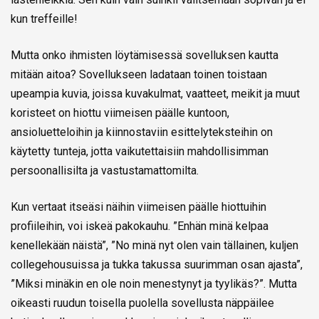
kun treffeille!
Mutta onko ihmisten löytämisessä sovelluksen kautta
mitään aitoa? Sovellukseen ladataan toinen toistaan
upeampia kuvia, joissa kuvakulmat, vaatteet, meikit ja muut
koristeet on hiottu viimeisen päälle kuntoon,
ansioluetteloihin ja kiinnostaviin esittelyteksteihin on
käytetty tunteja, jotta vaikutettaisiin mahdollisimman
persoonallisilta ja vastustamattomilta.
Kun vertaat itseäsi näihin viimeisen päälle hiottuihin
profiileihin, voi iskeä pakokauhu. ”Enhän minä kelpaa
kenellekään näistä”, ”No minä nyt olen vain tällainen, kuljen
collegehousuissa ja tukka takussa suurimman osan ajasta”,
”Miksi minäkin en ole noin menestynyt ja tyylikäs?”. Mutta
oikeasti ruudun toisella puolella sovellusta näppäilee