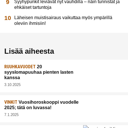
Syyhypunkit leviävät nyt vauhdilla – näin tunnistat ja
ehkäiset tartuntoja
Läheisen muistisairaus vaikuttaa myös ympärillä
oleviin ihmisiin!
Lisää aiheesta
RUUHKAVUODET
20
syyslomapuuhaa pienten lasten
kanssa
3.10.2025
VINKIT
Vuosihoroskooppi vuodelle
2025; tätä on luvassa!
7.1.2025