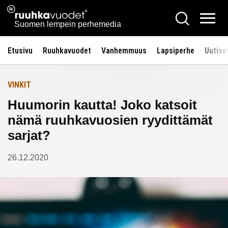
Siirry
Ruuhkavuodet.fi
Hae
Etusivulle
sisältöön
Vali
Suomen lempein perhemedia
Etusivu
Ruuhkavuodet
Vanhemmuus
Lapsiperhe
Uutise
VINKIT
Huumorin kautta! Joko katsoit
nämä ruuhkavuosien ryydittämät
sarjat?
26.12.2020