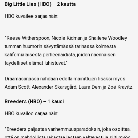
Big Little Lies (HBO) – 2 kautta
HBO kuvailee sarjaa näin:
”Reese Witherspoon, Nicole Kidman ja Shailene Woodley
tumman huumorin sävyttämässä tarinassa kolmesta
kalifornialaisesta perheenäidistä, joiden näennäisen
täydelliset elämät luhistuvat.”
Draamasarjassa nähdään edellä mainittujen lisäksi myös
Adam Scott, Alexander Skarsgård, Laura Dern ja Zoë Kravitz.
Breeders (HBO) – 1 kausi
HBO kuvailee sarjaa näin:
”Breeders paljastaa vanhemmuusparadoksin, joka osoittaa,
että on mahdollista rakastaa lastaan valtavasti ja silti myös