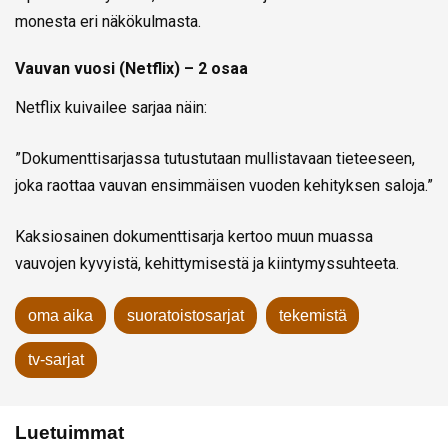
monesta eri näkökulmasta.
Vauvan vuosi (Netflix) – 2 osaa
Netflix kuivailee sarjaa näin:
”Dokumenttisarjassa tutustutaan mullistavaan tieteeseen,
joka raottaa vauvan ensimmäisen vuoden kehityksen saloja.”
Kaksiosainen dokumenttisarja kertoo muun muassa
vauvojen kyvyistä, kehittymisestä ja kiintymyssuhteeta.
oma aika
suoratoistosarjat
tekemistä
tv-sarjat
Luetuimmat