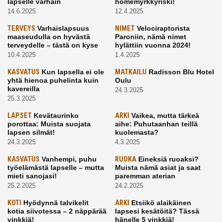
lapselle varhain
homemyrkkyriski!
14.6.2025
12.4.2025
TERVEYS
Varhaislapsuus
NIMET
Velociraptorista
maaseudulla on hyvästä
Paroniin, nämä nimet
terveydelle – tästä on kyse
hylättiin vuonna 2024!
10.4.2025
1.4.2025
KASVATUS
Kun lapsella ei ole
MATKAILU
Radisson Blu Hotel
yhtä hienoa puhelinta kuin
Oulu
kavereilla
24.3.2025
25.3.2025
LAPSET
Kevätaurinko
ARKI
Vaikea, mutta tärkeä
porottaa: Muista suojata
aihe: Puhutaanhan teillä
lapsen silmät!
kuolemasta?
24.3.2025
4.3.2025
KASVATUS
Vanhempi, puhu
RUOKA
Eineksiä ruoaksi?
työelämästä lapselle – mutta
Muista nämä asiat ja saat
mieti sanojasi!
paremman aterian
25.2.2025
24.2.2025
KOTI
Hyödynnä talvikelit
ARKI
Etsiikö alaikäinen
kotia siivotessa – 2 näppärää
lapsesi kesätöitä? Tässä
vinkkiä!
hänelle 5 vinkkiä!