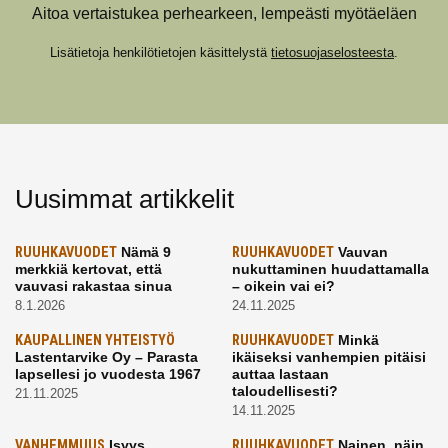
Aitoa vertaistukea perhearkeen, lempeästi myötäeläen
Lisätietoja henkilötietojen käsittelystä
tietosuojaselosteesta
.
Uusimmat artikkelit
RUUHKAVUODET
Nämä 9
RUUHKAVUODET
Vauvan
merkkiä kertovat, että
nukuttaminen huudattamalla
vauvasi rakastaa sinua
– oikein vai ei?
8.1.2026
24.11.2025
KAUPALLINEN YHTEISTYÖ
RUUHKAVUODET
Minkä
Lastentarvike Oy – Parasta
ikäiseksi vanhempien pitäisi
lapsellesi jo vuodesta 1967
auttaa lastaan
taloudellisesti?
21.11.2025
14.11.2025
VANHEMMUUS
Isyys
RUUHKAVUODET
Nainen, näin