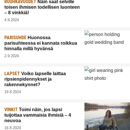
RUUHKAVUODET
Näin saat selville
toisen ihmisen todellisen luonteen
– 8 vinkkiä!
4.9.2024
PARISUHDE
Huonossa
parisuhteessa ei kannata roikkua
hinnalla millä hyvänsä
2.9.2024
LAPSET
Voiko lapselle laittaa
ripsienpidennykset ja
rakennekynnet?
19.8.2024
VINKIT
Toimi näin, jos lapsi
tuijottaa vammaisia ihmisiä – 4
neuvoa
16.8.2024