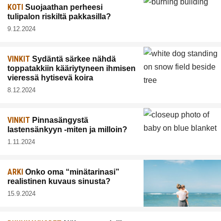
KOTI
Suojaathan perheesi
tulipalon riskiltä pakkasilla?
9.12.2024
VINKIT
Sydäntä särkee nähdä
toppatakkiin kääriytyneen ihmisen
vieressä hytisevä koira
8.12.2024
VINKIT
Pinnasängystä
lastensänkyyn -miten ja milloin?
1.11.2024
ARKI
Onko oma “minätarinasi”
realistinen kuvaus sinusta?
15.9.2024