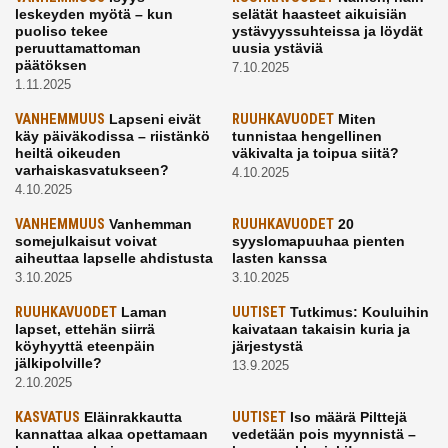
leskeyden myötä – kun
selätät haasteet aikuisiän
puoliso tekee
ystävyyssuhteissa ja löydät
peruuttamattoman
uusia ystäviä
päätöksen
7.10.2025
1.11.2025
VANHEMMUUS
Lapseni eivät
RUUHKAVUODET
Miten
käy päiväkodissa – riistänkö
tunnistaa hengellinen
heiltä oikeuden
väkivalta ja toipua siitä?
varhaiskasvatukseen?
4.10.2025
4.10.2025
VANHEMMUUS
Vanhemman
RUUHKAVUODET
20
somejulkaisut voivat
syyslomapuuhaa pienten
aiheuttaa lapselle ahdistusta
lasten kanssa
3.10.2025
3.10.2025
RUUHKAVUODET
Laman
UUTISET
Tutkimus: Kouluihin
lapset, ettehän siirrä
kaivataan takaisin kuria ja
köyhyyttä eteenpäin
järjestystä
jälkipolville?
13.9.2025
2.10.2025
KASVATUS
Eläinrakkautta
UUTISET
Iso määrä Pilttejä
kannattaa alkaa opettamaan
vedetään pois myynnistä –