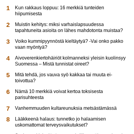
Kun rakkaus loppuu: 16 merkkiä tunteiden
hiipumisesta
Muistin kehitys: miksi varhaislapsuudessa
tapahtuneita asioita on lähes mahdotonta muistaa?
Voiko kummipyynnöstä kieltäytyä? -Vai onko pakko
vaan myöntyä?
Aivoverenkiertohäiriöt kolmanneksi yleisin kuolinsyy
Suomessa – Mistä tunnistat oireet?
Mitä tehdä, jos vauva syö kakkaa tai muuta ei-
toivottua?
Nämä 10 merkkiä voivat kertoa toksisesta
parisuhteesta
Vanhemmuuden kultareunuksia metsästämässä
Lääkkeenä halaus: tunnetko jo halaamisen
uskomattomat terveysvaikutukset?