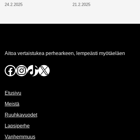
24.2.2025
21.2.2025
Aitoa vertaistukea perhearkeen, lempeästi myötäeläen
Facebook
Instagram
TikTok
X
Etusivu
Meistä
Ruuhkavuodet
Lapsiperhe
Vanhemmuus