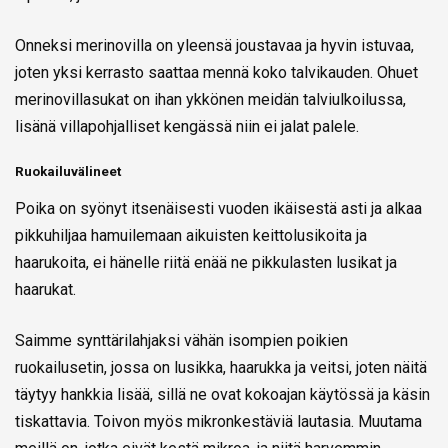
Onneksi merinovilla on yleensä joustavaa ja hyvin istuvaa,
joten yksi kerrasto saattaa mennä koko talvikauden. Ohuet
merinovillasukat on ihan ykkönen meidän talviulkoilussa,
lisänä villapohjalliset kengässä niin ei jalat palele.
Ruokailuvälineet
Poika on syönyt itsenäisesti vuoden ikäisestä asti ja alkaa
pikkuhiljaa hamuilemaan aikuisten keittolusikoita ja
haarukoita, ei hänelle riitä enää ne pikkulasten lusikat ja
haarukat.
Saimme synttärilahjaksi vähän isompien poikien
ruokailusetin, jossa on lusikka, haarukka ja veitsi, joten näitä
täytyy hankkia lisää, sillä ne ovat kokoajan käytössä ja käsin
tiskattavia. Toivon myös mikronkestäviä lautasia. Muutama