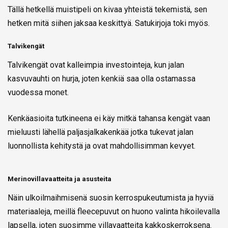
Tällä hetkellä muistipeli on kivaa yhteistä tekemistä, sen
hetken mitä siihen jaksaa keskittyä. Satukirjoja toki myös.
Talvikengät
Talvikengät ovat kalleimpia investointeja, kun jalan
kasvuvauhti on hurja, joten kenkiä saa olla ostamassa
vuodessa monet.
Kenkäasioita tutkineena ei käy mitkä tahansa kengät vaan
mieluusti lähellä paljasjalkakenkää jotka tukevat jalan
luonnollista kehitystä ja ovat mahdollisimman kevyet.
Merinovillavaatteita ja asusteita
Näin ulkoilmaihmisenä suosin kerrospukeutumista ja hyviä
materiaaleja, meillä fleecepuvut on huono valinta hikoilevalla
lapsella, joten suosimme villavaatteita kakkoskerroksena.