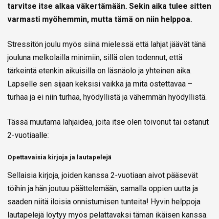
tarvitse itse alkaa väkertämään. Sekin aika tulee sitten
varmasti myöhemmin, mutta tämä on niin helppoa.
Stressitön joulu myös siinä mielessä että lahjat jäävät tänä
jouluna melkolailla minimiin, sillä olen todennut, että
tärkeintä etenkin aikuisilla on läsnäolo ja yhteinen aika.
Lapselle sen sijaan keksisi vaikka ja mitä ostettavaa –
turhaa ja ei niin turhaa, hyödyllistä ja vähemmän hyödyllistä.
Tässä muutama lahjaidea, joita itse olen toivonut tai ostanut
2-vuotiaalle:
Opettavaisia kirjoja ja lautapelejä
Sellaisia kirjoja, joiden kanssa 2-vuotiaan aivot pääsevät
töihin ja hän joutuu päättelemään, samalla oppien uutta ja
saaden niitä iloisia onnistumisen tunteita! Hyvin helppoja
lautapelejä löytyy myös pelattavaksi tämän ikäisen kanssa.