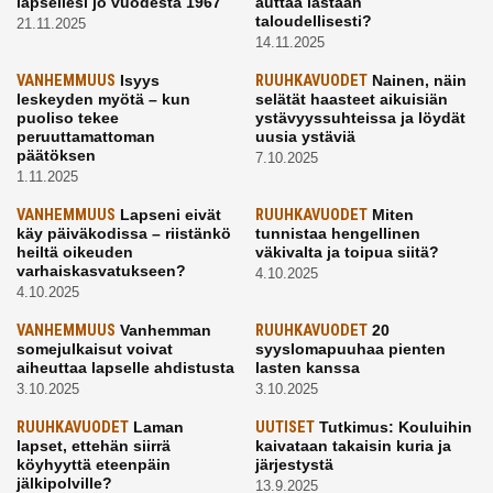
lapsellesi jo vuodesta 1967
auttaa lastaan
taloudellisesti?
21.11.2025
14.11.2025
VANHEMMUUS
Isyys
RUUHKAVUODET
Nainen, näin
leskeyden myötä – kun
selätät haasteet aikuisiän
puoliso tekee
ystävyyssuhteissa ja löydät
peruuttamattoman
uusia ystäviä
päätöksen
7.10.2025
1.11.2025
VANHEMMUUS
Lapseni eivät
RUUHKAVUODET
Miten
käy päiväkodissa – riistänkö
tunnistaa hengellinen
heiltä oikeuden
väkivalta ja toipua siitä?
varhaiskasvatukseen?
4.10.2025
4.10.2025
VANHEMMUUS
Vanhemman
RUUHKAVUODET
20
somejulkaisut voivat
syyslomapuuhaa pienten
aiheuttaa lapselle ahdistusta
lasten kanssa
3.10.2025
3.10.2025
RUUHKAVUODET
Laman
UUTISET
Tutkimus: Kouluihin
lapset, ettehän siirrä
kaivataan takaisin kuria ja
köyhyyttä eteenpäin
järjestystä
jälkipolville?
13.9.2025