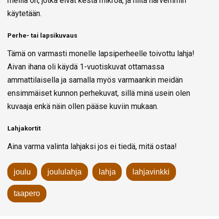
meillä on, jotka eivät kestä mikroa, ja niitä harvemmin
käytetään.
Perhe- tai lapsikuvaus
Tämä on varmasti monelle lapsiperheelle toivottu lahja!
Aivan ihana oli käydä 1-vuotiskuvat ottamassa
ammattilaisella ja samalla myös varmaankin meidän
ensimmäiset kunnon perhekuvat, sillä minä usein olen
kuvaaja enkä näin ollen pääse kuviin mukaan.
Lahjakortit
Aina varma valinta lahjaksi jos ei tiedä, mitä ostaa!
joulu
joululahja
lahja
lahjavinkki
taapero