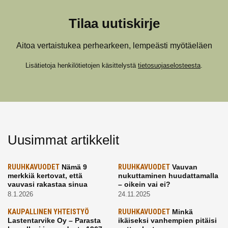
Tilaa uutiskirje
Aitoa vertaistukea perhearkeen, lempeästi myötäeläen
Lisätietoja henkilötietojen käsittelystä
tietosuojaselosteesta
.
Uusimmat artikkelit
RUUHKAVUODET
Nämä 9
RUUHKAVUODET
Vauvan
merkkiä kertovat, että
nukuttaminen huudattamalla
vauvasi rakastaa sinua
– oikein vai ei?
8.1.2026
24.11.2025
KAUPALLINEN YHTEISTYÖ
RUUHKAVUODET
Minkä
Lastentarvike Oy – Parasta
ikäiseksi vanhempien pitäisi