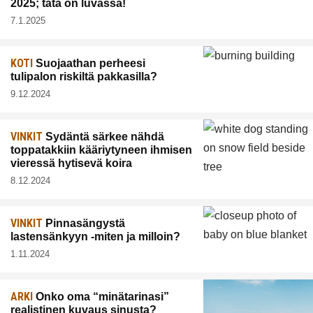
2025; tätä on luvassa!
7.1.2025
KOTI
Suojaathan perheesi
tulipalon riskiltä pakkasilla?
9.12.2024
VINKIT
Sydäntä särkee nähdä
toppatakkiin kääriytyneen ihmisen
vieressä hytisevä koira
8.12.2024
VINKIT
Pinnasängystä
lastensänkyyn -miten ja milloin?
1.11.2024
ARKI
Onko oma “minätarinasi”
realistinen kuvaus sinusta?