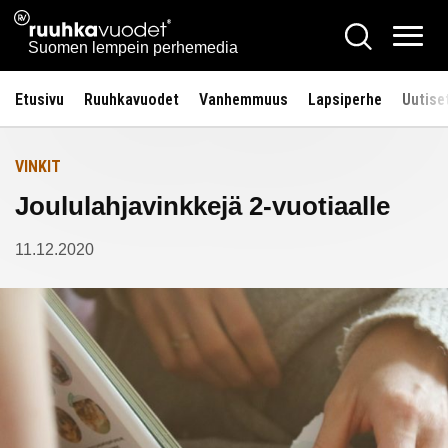
Siirry
Ruuhkavuodet.fi
Hae
Etusivulle
sisältöön
Vali
Suomen lempein perhemedia
Etusivu
Ruuhkavuodet
Vanhemmuus
Lapsiperhe
Uutise
VINKIT
Joululahjavinkkejä 2-vuotiaalle
11.12.2020