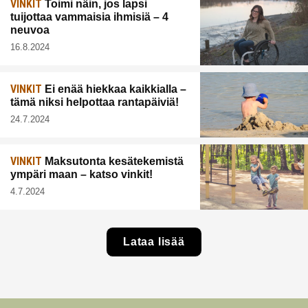
VINKIT
Toimi näin, jos lapsi
tuijottaa vammaisia ihmisiä – 4
neuvoa
16.8.2024
VINKIT
Ei enää hiekkaa kaikkialla –
tämä niksi helpottaa rantapäiviä!
24.7.2024
VINKIT
Maksutonta kesätekemistä
ympäri maan – katso vinkit!
4.7.2024
Lataa lisää