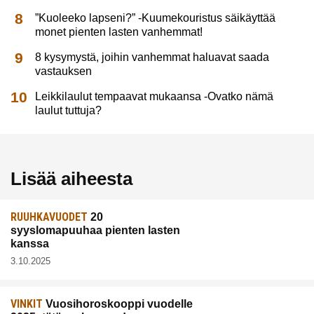
”Kuoleeko lapseni?” -Kuumekouristus säikäyttää
monet pienten lasten vanhemmat!
8 kysymystä, joihin vanhemmat haluavat saada
vastauksen
Leikkilaulut tempaavat mukaansa -Ovatko nämä
laulut tuttuja?
Lisää aiheesta
RUUHKAVUODET
20
syyslomapuuhaa pienten lasten
kanssa
3.10.2025
VINKIT
Vuosihoroskooppi vuodelle