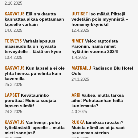
2.10.2025
KASVATUS
Eläinrakkautta
UUTISET
Iso määrä Pilttejä
kannattaa alkaa opettamaan
vedetään pois myynnistä –
lapselle varhain
homemyrkkyriski!
14.6.2025
12.4.2025
TERVEYS
Varhaislapsuus
NIMET
Velociraptorista
maaseudulla on hyvästä
Paroniin, nämä nimet
terveydelle – tästä on kyse
hylättiin vuonna 2024!
10.4.2025
1.4.2025
KASVATUS
Kun lapsella ei ole
MATKAILU
Radisson Blu Hotel
yhtä hienoa puhelinta kuin
Oulu
kavereilla
24.3.2025
25.3.2025
LAPSET
Kevätaurinko
ARKI
Vaikea, mutta tärkeä
porottaa: Muista suojata
aihe: Puhutaanhan teillä
lapsen silmät!
kuolemasta?
24.3.2025
4.3.2025
KASVATUS
Vanhempi, puhu
RUOKA
Eineksiä ruoaksi?
työelämästä lapselle – mutta
Muista nämä asiat ja saat
mieti sanojasi!
paremman aterian