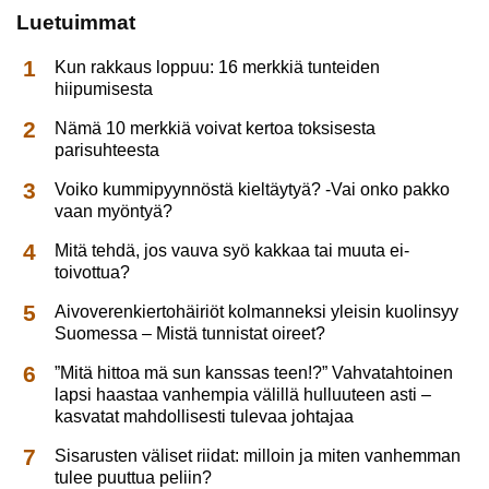
Luetuimmat
Kun rakkaus loppuu: 16 merkkiä tunteiden
hiipumisesta
Nämä 10 merkkiä voivat kertoa toksisesta
parisuhteesta
Voiko kummipyynnöstä kieltäytyä? -Vai onko pakko
vaan myöntyä?
Mitä tehdä, jos vauva syö kakkaa tai muuta ei-
toivottua?
Aivoverenkiertohäiriöt kolmanneksi yleisin kuolinsyy
Suomessa – Mistä tunnistat oireet?
”Mitä hittoa mä sun kanssas teen!?” Vahvatahtoinen
lapsi haastaa vanhempia välillä hulluuteen asti –
kasvatat mahdollisesti tulevaa johtajaa
Sisarusten väliset riidat: milloin ja miten vanhemman
tulee puuttua peliin?