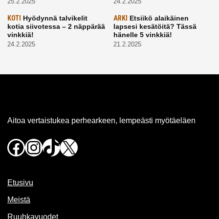
25.2.2025
24.2.2025
KOTI
Hyödynnä talvikelit
ARKI
Etsiikö alaikäinen
kotia siivotessa – 2 näppärää
lapsesi kesätöitä? Tässä
vinkkiä!
hänelle 5 vinkkiä!
24.2.2025
21.2.2025
Aitoa vertaistukea perhearkeen, lempeästi myötäeläen
Facebook
Instagram
TikTok
X
Etusivu
Meistä
Ruuhkavuodet