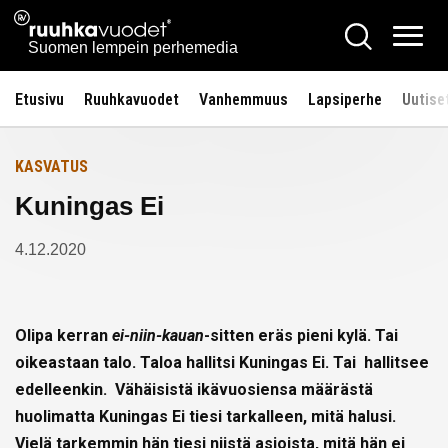
Siirry
Ruuhkavuodet.fi
Hae
Etusivulle
sisältöön
Vali
Suomen lempein perhemedia
Etusivu
Ruuhkavuodet
Vanhemmuus
Lapsiperhe
Uutise
KASVATUS
Kuningas Ei
4.12.2020
Olipa kerran
ei-niin-kauan
-sitten eräs pieni kylä. Tai
oikeastaan talo. Taloa hallitsi Kuningas Ei. Tai hallitsee
edelleenkin. Vähäisistä ikävuosiensa määrästä
huolimatta Kuningas Ei tiesi tarkalleen, mitä halusi.
Vielä tarkemmin hän tiesi niistä asioista, mitä hän ei