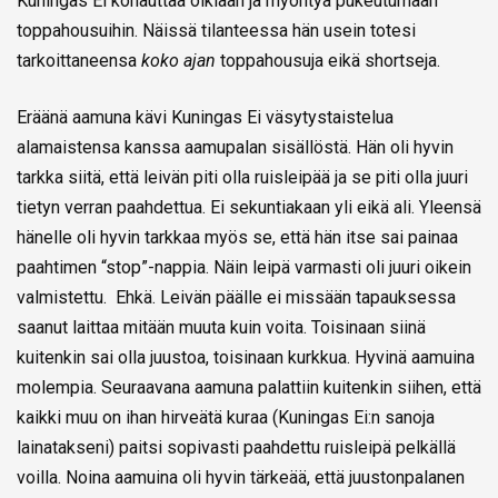
Kuningas Ei kohauttaa olkiaan ja myöntyä pukeutumaan
toppahousuihin. Näissä tilanteessa hän usein totesi
tarkoittaneensa
koko ajan
toppahousuja eikä shortseja.
Eräänä aamuna kävi Kuningas Ei väsytystaistelua
alamaistensa kanssa aamupalan sisällöstä. Hän oli hyvin
tarkka siitä, että leivän piti olla ruisleipää ja se piti olla juuri
tietyn verran paahdettua. Ei sekuntiakaan yli eikä ali. Yleensä
hänelle oli hyvin tarkkaa myös se, että hän itse sai painaa
paahtimen “stop”-nappia. Näin leipä varmasti oli juuri oikein
valmistettu. Ehkä. Leivän päälle ei missään tapauksessa
saanut laittaa mitään muuta kuin voita. Toisinaan siinä
kuitenkin sai olla juustoa, toisinaan kurkkua. Hyvinä aamuina
molempia. Seuraavana aamuna palattiin kuitenkin siihen, että
kaikki muu on ihan hirveätä kuraa (Kuningas Ei:n sanoja
lainatakseni) paitsi sopivasti paahdettu ruisleipä pelkällä
voilla. Noina aamuina oli hyvin tärkeää, että juustonpalanen