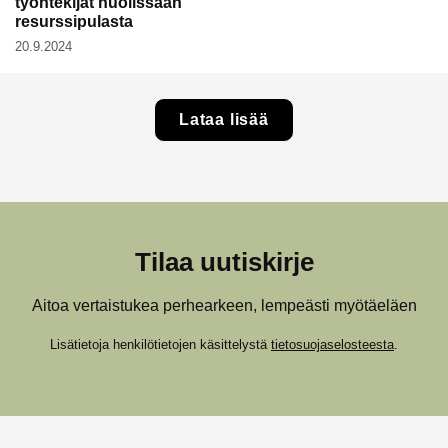
työntekijät huolissaan
resurssipulasta
20.9.2024
Lataa lisää
Tilaa uutiskirje
Aitoa vertaistukea perhearkeen, lempeästi myötäeläen
Lisätietoja henkilötietojen käsittelystä
tietosuojaselosteesta
.