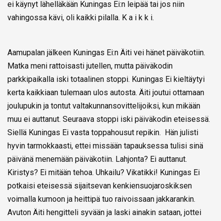
ei käynyt lähelläkään Kuningas Ei:n leipää tai jos niin
vahingossa kävi, oli kaikki pilalla. K a i k k i.
Aamupalan jälkeen Kuningas Ei:n Äiti vei hänet päiväkotiin.
Matka meni rattoisasti jutellen, mutta päiväkodin
parkkipaikalla iski totaalinen stoppi. Kuningas Ei kieltäytyi
kerta kaikkiaan tulemaan ulos autosta. Äiti joutui ottamaan
joulupukin ja tontut valtakunnansovittelijoiksi, kun mikään
muu ei auttanut. Seuraava stoppi iski päiväkodin eteisessä.
Siellä Kuningas Ei vasta toppahousut repikin. Hän julisti
hyvin tarmokkaasti, ettei missään tapauksessa tulisi sinä
päivänä menemään päiväkotiin. Lahjonta? Ei auttanut.
Kiristys? Ei mitään tehoa. Uhkailu? Vikatikki! Kuningas Ei
potkaisi eteisessä sijaitsevan kenkiensuojaroskiksen
voimalla kumoon ja heittipä tuo raivoissaan jakkarankin.
Avuton Äiti hengitteli syvään ja laski ainakin sataan, jottei