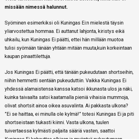
missään nimessä halunnut.
Syöminen esimerkiksi oli Kuningas Ei:n mielestä täysin
yliarvostettua hommaa. Ei auttanut lahjonta, kiristys eikä
uhkailu, kun Kuningas Ei päätti, ettei hän millään muotoa
tulisi syömään tänään yhtään mitään muuta,kuin korkeintaan
kaupan pinaattilettuja.
Jos Kuningas Ei päätti, että tänään pukeudutaan shortseihin,
niihin hemmetti sentään pukeuduttiin. Vaikka Kuningas Ei
yhdessä alamaistensa kanssa katsoi ikkunasta ulos ja näki,
kuinka taivaalta satoi kaatamalla pieniä vihaisia mummoja,
olivat shortsit ainoa oikea asuvalinta. Ai pakkasta ulkona?
”Ei se haittaa, ei minulla ole kylmä!” totesi Kuningas Ei ja piti
shortseistaan tiukasti kiinni. Vasta ulkona, tuulen
tuivertaessa kylmästi paljaita sääriä vasten, saattoi