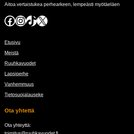
Aitoa vertaistukea perhearkeen, lempeästi myötäeläen
Facebook
Instagram
TikTok
X
Etusivu
Meistä
Ruuhkavuodet
Lapsiperhe
Vanhemmuus
Tietosuojalauseke
Ota yhtettä
Ota yhteyttä:
toimitus@ruuhkavuodet.fi