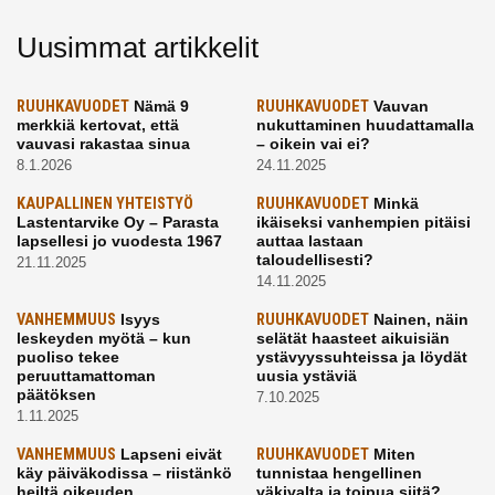
Uusimmat artikkelit
RUUHKAVUODET
Nämä 9
RUUHKAVUODET
Vauvan
merkkiä kertovat, että
nukuttaminen huudattamalla
vauvasi rakastaa sinua
– oikein vai ei?
8.1.2026
24.11.2025
KAUPALLINEN YHTEISTYÖ
RUUHKAVUODET
Minkä
Lastentarvike Oy – Parasta
ikäiseksi vanhempien pitäisi
lapsellesi jo vuodesta 1967
auttaa lastaan
taloudellisesti?
21.11.2025
14.11.2025
VANHEMMUUS
Isyys
RUUHKAVUODET
Nainen, näin
leskeyden myötä – kun
selätät haasteet aikuisiän
puoliso tekee
ystävyyssuhteissa ja löydät
peruuttamattoman
uusia ystäviä
päätöksen
7.10.2025
1.11.2025
VANHEMMUUS
Lapseni eivät
RUUHKAVUODET
Miten
käy päiväkodissa – riistänkö
tunnistaa hengellinen
heiltä oikeuden
väkivalta ja toipua siitä?