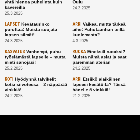
yhtä hienoa puhelinta kuin
Oulu
kavereilla
24.3.2025
25.3.2025
LAPSET
Kevätaurinko
ARKI
Vaikea, mutta tärkeä
porottaa: Muista suojata
aihe: Puhutaanhan teillä
lapsen silmät!
kuolemasta?
24.3.2025
4.3.2025
KASVATUS
Vanhempi, puhu
RUOKA
Eineksiä ruoaksi?
työelämästä lapselle – mutta
Muista nämä asiat ja saat
mieti sanojasi!
paremman aterian
25.2.2025
24.2.2025
KOTI
Hyödynnä talvikelit
ARKI
Etsiikö alaikäinen
kotia siivotessa – 2 näppärää
lapsesi kesätöitä? Tässä
vinkkiä!
hänelle 5 vinkkiä!
24.2.2025
21.2.2025