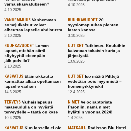
varhaiskasvatukseen?
4.10.2025
4.10.2025
VANHEMMUUS
Vanhemman
RUUHKAVUODET
20
somejulkaisut voivat
syyslomapuuhaa pienten
aiheuttaa lapselle ahdistusta
lasten kanssa
3.10.2025
3.10.2025
RUUHKAVUODET
Laman
UUTISET
Tutkimus: Kouluihin
lapset, ettehän siirrä
kaivataan takaisin kuria ja
köyhyyttä eteenpäin
järjestystä
jälkipolville?
13.9.2025
2.10.2025
KASVATUS
Eläinrakkautta
UUTISET
Iso määrä Pilttejä
kannattaa alkaa opettamaan
vedetään pois myynnistä –
lapselle varhain
homemyrkkyriski!
14.6.2025
12.4.2025
TERVEYS
Varhaislapsuus
NIMET
Velociraptorista
maaseudulla on hyvästä
Paroniin, nämä nimet
terveydelle – tästä on kyse
hylättiin vuonna 2024!
10.4.2025
1.4.2025
KASVATUS
Kun lapsella ei ole
MATKAILU
Radisson Blu Hotel