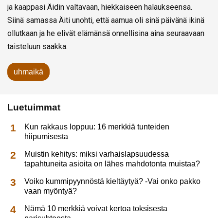
ja kaappasi Äidin valtavaan, hiekkaiseen halaukseensa.
Siinä samassa Äiti unohti, että aamua oli sinä päivänä ikinä
ollutkaan ja he elivät elämänsä onnellisina aina seuraavaan
taisteluun saakka.
uhmaikä
Luetuimmat
Kun rakkaus loppuu: 16 merkkiä tunteiden
hiipumisesta
Muistin kehitys: miksi varhaislapsuudessa
tapahtuneita asioita on lähes mahdotonta muistaa?
Voiko kummipyynnöstä kieltäytyä? -Vai onko pakko
vaan myöntyä?
Nämä 10 merkkiä voivat kertoa toksisesta