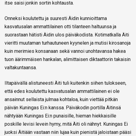
itse saisi jonkin sortin kohtausta.
Onneksi koulutettu ja suuresti Äidin kunnioittama
kasvatusalan ammattilainen otti tilanteen haltuunsa ja
suorastaan hätisti Äidin ulos päiväkodista. Kotimatkalla Äiti
vieritti muutaman turhautuneen kyynelen ja mutisi kirosanoja
kuin merimies konsanaan sekä vannoi unohtavansa hakea
tuon äärimmäisen hankalan, alimittaisen diktaattorin takaisin
valtakuntaansa.
Iltapäivällä alistuneesti Äiti tuli kuitenkin siihen tulokseen,
että edes koulutettu kasvatusalan ammattilainen ei ole
ansainnut sellaista julmaa kohtaloa, kuin viettää pitkän
päivän Kuningas Ei:n kanssa. Päiväkodin portilla Äitinsä
nähtyään Kuningas Ei:n punaisille, hieman hiekkaisille
poskille levisi levein hymy, mitä Äiti oli nähnyt. Kuningas Ei
juoksi Äitiään vastaan niin lujaa kuin pienistä jaloistaan pääsi