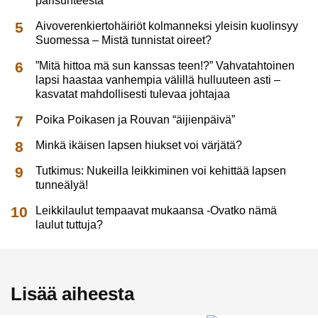
parisuhteesta
Aivoverenkiertohäiriöt kolmanneksi yleisin kuolinsyy
Suomessa – Mistä tunnistat oireet?
”Mitä hittoa mä sun kanssas teen!?” Vahvatahtoinen
lapsi haastaa vanhempia välillä hulluuteen asti –
kasvatat mahdollisesti tulevaa johtajaa
Poika Poikasen ja Rouvan “äijienpäivä”
Minkä ikäisen lapsen hiukset voi värjätä?
Tutkimus: Nukeilla leikkiminen voi kehittää lapsen
tunneälyä!
Leikkilaulut tempaavat mukaansa -Ovatko nämä
laulut tuttuja?
Lisää aiheesta