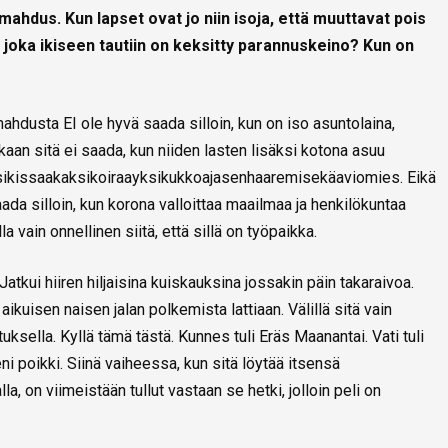
ahdus. Kun lapset ovat jo niin isoja, että muuttavat pois
oka ikiseen tautiin on keksitty parannuskeino? Kun on
hdusta EI ole hyvä saada silloin, kun on iso asuntolaina,
nkaan sitä ei saada, kun niiden lasten lisäksi kotona asuu
ikissaakaksikoiraayksikukkoajasenhaaremisekäaviomies. Eikä
a silloin, kun korona valloittaa maailmaa ja henkilökuntaa
la vain onnellinen siitä, että sillä on työpaikka.
atkui hiiren hiljaisina kuiskauksina jossakin päin takaraivoa.
ikuisen naisen jalan polkemista lattiaan. Välillä sitä vain
ksella. Kyllä tämä tästä. Kunnes tuli Eräs Maanantai. Vati tuli
i poikki. Siinä vaiheessa, kun sitä löytää itsensä
la, on viimeistään tullut vastaan se hetki, jolloin peli on