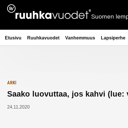
Siirry
Etusivulle
sisältöön
Suomen lemp
Ruuhkavuodet.fi
Etusivu
Ruuhkavuodet
Vanhemmuus
Lapsiperhe
ARKI
Saako luovuttaa, jos kahvi (lue: 
24.11.2020