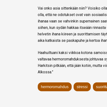
Vai onko asia sittenkään niin? Voisiko o
olla, että ne odotukset ovat vain sosiaali
ihanaa vaan se vahvinkin supernainen saa
siihen, kun sydän hakkaa itseään rinnasta u
helvetin ihana kiireen ja suorittamisen täy
aika katkaista se paskapuhe ja kertoa ihan
Haahuiltuani kaksi viikkoa kotona samoiss
valtavaa hermoromahduksesta johtuvaa syy
Harkitsin pitkään, että jään kotiin, mutta
Alkossa.”
hermoromahdus
stressi
suorit