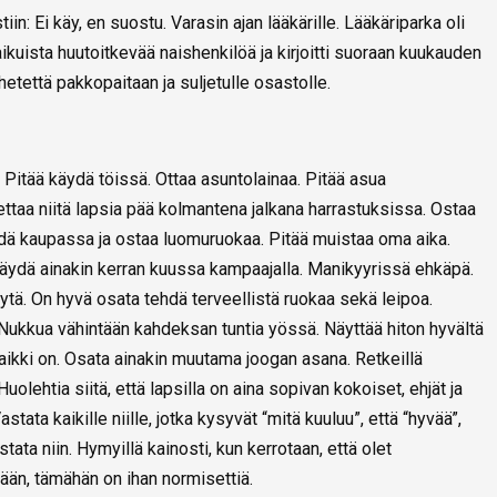
in: Ei käy, en suostu. Varasin ajan lääkärille. Lääkäriparka oli
aikuista huutoitkevää naishenkilöä ja kirjoitti suoraan kuukauden
ähetettä pakkopaitaan ja suljetulle osastolle.
 Pitää käydä töissä. Ottaa asuntolainaa. Pitää asua
ttaa niitä lapsia pää kolmantena jalkana harrastuksissa. Ostaa
ydä kaupassa ja ostaa luomuruokaa. Pitää muistaa oma aika.
käydä ainakin kerran kuussa kampaajalla. Manikyyrissä ehkäpä.
iytä. On hyvä osata tehdä terveellistä ruokaa sekä leipoa.
Nukkua vähintään kahdeksan tuntia yössä. Näyttää hiton hyvältä
aikki on. Osata ainakin muutama joogan asana. Retkeillä
Huolehtia siitä, että lapsilla on aina sopivan kokoiset, ehjät ja
tata kaikille niille, jotka kysyvät “mitä kuuluu”, että “hyvää”,
ta niin. Hymyillä kainosti, kun kerrotaan, että olet
tään, tämähän on ihan normisettiä.