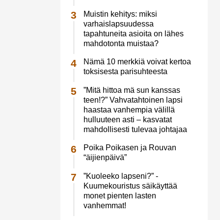
Muistin kehitys: miksi
varhaislapsuudessa
tapahtuneita asioita on lähes
mahdotonta muistaa?
Nämä 10 merkkiä voivat kertoa
toksisesta parisuhteesta
”Mitä hittoa mä sun kanssas
teen!?” Vahvatahtoinen lapsi
haastaa vanhempia välillä
hulluuteen asti – kasvatat
mahdollisesti tulevaa johtajaa
Poika Poikasen ja Rouvan
“äijienpäivä”
”Kuoleeko lapseni?” -
Kuumekouristus säikäyttää
monet pienten lasten
vanhemmat!