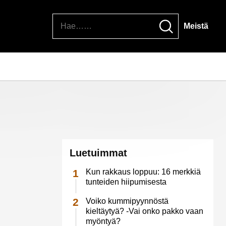
Hae
Meistä
Luetuimmat
Kun rakkaus loppuu: 16 merkkiä
tunteiden hiipumisesta
Voiko kummipyynnöstä
kieltäytyä? -Vai onko pakko vaan
myöntyä?