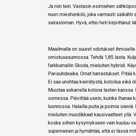
Ja niin tein. Vastasin esimiehen sähköposti
nuori mieshenkilö, joka varmasti säikähti 
sairasloman. Hyvä, ettei heti kirjoittanut l
Maailmalla on suuret odotukset ihmiselle.
omistusasunnossa. Tehdä 1,85 lasta. Kulje
farkkumallin Skoda, mieluiten hybridi. Kä
Parisuhdeaika. Omat harrastukset. Pitää 
Ei saa unohtaa kierrätystä, kotoilua eikä d
Muistaa askarrella kotona lasten kanssa. 
somessa. Päivittää usein, kuinka Ihanaa k
luonnossa. Halailla puita ja poimia sieniä. 
mieluiten muodikkaat kausivaatteet yllä. Vas
koska siihen kysymykseen vain kuuluu vasta
supernainen ja hymähtää, että ei tässä mi