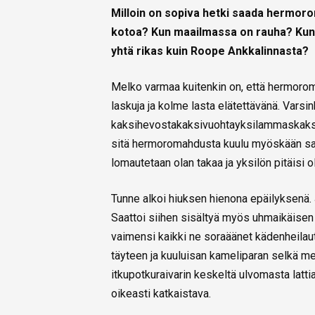
Milloin on sopiva hetki saada hermorom
kotoa? Kun maailmassa on rauha? Kun j
yhtä rikas kuin Roope Ankkalinnasta?
Melko varmaa kuitenkin on, että hermoroma
laskuja ja kolme lasta elätettävänä. Varsi
kaksihevostakaksivuohtayksilammaskaks
sitä hermoromahdusta kuulu myöskään saad
lomautetaan olan takaa ja yksilön pitäisi ol
Tunne alkoi hiuksen hienona epäilyksenä. J
Saattoi siihen sisältyä myös uhmaikäisen a
vaimensi kaikki ne soraäänet kädenheilautu
täyteen ja kuuluisan kameliparan selkä men
itkupotkuraivarin keskeltä ulvomasta lattial
oikeasti katkaistava.