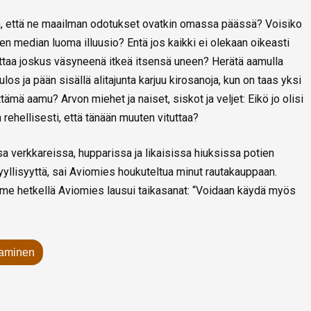
lla, että ne maailman odotukset ovatkin omassa päässä? Voisiko
sen median luoma illuusio? Entä jos kaikki ei olekaan oikeasti
ttaa joskus väsyneenä itkeä itsensä uneen? Herätä aamulla
los ja pään sisällä alitajunta karjuu kirosanoja, kun on taas yksi
ttämä aamu? Arvon miehet ja naiset, siskot ja veljet: Eikö jo olisi
 rehellisesti, että tänään muuten vituttaa?
a verkkareissa, hupparissa ja likaisissa hiuksissa potien
llisyyttä, sai Aviomies houkuteltua minut rautakauppaan.
 viime hetkellä Aviomies lausui taikasanat: “Voidaan käydä myös
taminen