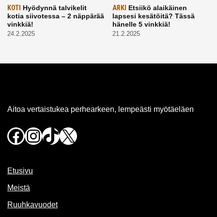
KOTI
Hyödynnä talvikelit
ARKI
Etsiikö alaikäinen
kotia siivotessa – 2 näppärää
lapsesi kesätöitä? Tässä
vinkkiä!
hänelle 5 vinkkiä!
24.2.2025
21.2.2025
Aitoa vertaistukea perhearkeen, lempeästi myötäeläen
Facebook
Instagram
TikTok
X
Etusivu
Meistä
Ruuhkavuodet