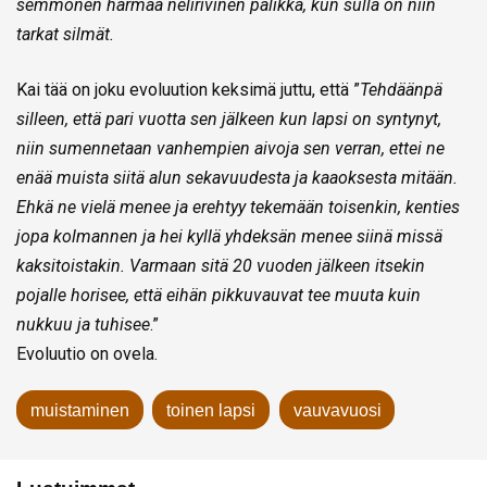
semmonen harmaa nelirivinen palikka, kun sulla on niin
tarkat silmät.
Kai tää on joku evoluution keksimä juttu, että ”
Tehdäänpä
silleen, että pari vuotta sen jälkeen kun lapsi on syntynyt,
niin sumennetaan vanhempien aivoja sen verran, ettei ne
enää muista siitä alun sekavuudesta ja kaaoksesta mitään.
Ehkä ne vielä menee ja erehtyy tekemään toisenkin, kenties
jopa kolmannen ja hei kyllä yhdeksän menee siinä missä
kaksitoistakin. Varmaan sitä 20 vuoden jälkeen itsekin
pojalle horisee, että eihän pikkuvauvat tee muuta kuin
nukkuu ja tuhisee
.”
Evoluutio on ovela.
muistaminen
toinen lapsi
vauvavuosi