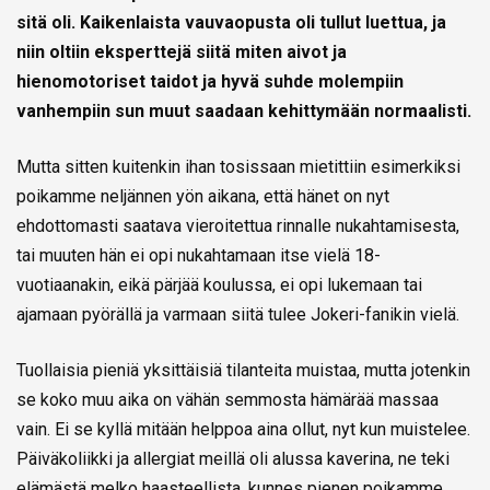
sitä oli. Kaikenlaista vauvaopusta oli tullut luettua, ja
niin oltiin eksperttejä siitä miten aivot ja
hienomotoriset taidot ja hyvä suhde molempiin
vanhempiin sun muut saadaan kehittymään normaalisti.
Mutta sitten kuitenkin ihan tosissaan mietittiin esimerkiksi
poikamme neljännen yön aikana, että hänet on nyt
ehdottomasti saatava vieroitettua rinnalle nukahtamisesta,
tai muuten hän ei opi nukahtamaan itse vielä 18-
vuotiaanakin, eikä pärjää koulussa, ei opi lukemaan tai
ajamaan pyörällä ja varmaan siitä tulee Jokeri-fanikin vielä.
Tuollaisia pieniä yksittäisiä tilanteita muistaa, mutta jotenkin
se koko muu aika on vähän semmosta hämärää massaa
vain. Ei se kyllä mitään helppoa aina ollut, nyt kun muistelee.
Päiväkoliikki ja allergiat meillä oli alussa kaverina, ne teki
elämästä melko haasteellista, kunnes pienen poikamme