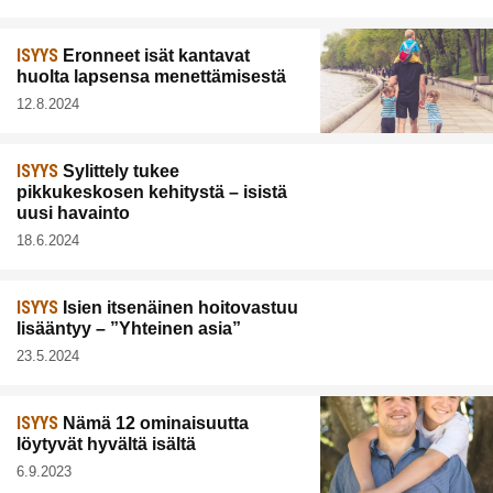
ISYYS
Eronneet isät kantavat
huolta lapsensa menettämisestä
12.8.2024
ISYYS
Sylittely tukee
pikkukeskosen kehitystä – isistä
uusi havainto
18.6.2024
ISYYS
Isien itsenäinen hoitovastuu
lisääntyy – ”Yhteinen asia”
23.5.2024
ISYYS
Nämä 12 ominaisuutta
löytyvät hyvältä isältä
6.9.2023