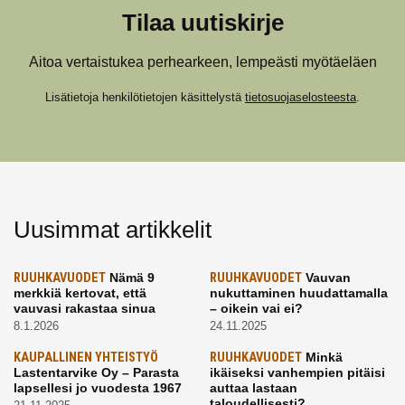
Tilaa uutiskirje
Aitoa vertaistukea perhearkeen, lempeästi myötäeläen
Lisätietoja henkilötietojen käsittelystä
tietosuojaselosteesta
.
Uusimmat artikkelit
RUUHKAVUODET
Nämä 9
RUUHKAVUODET
Vauvan
merkkiä kertovat, että
nukuttaminen huudattamalla
vauvasi rakastaa sinua
– oikein vai ei?
8.1.2026
24.11.2025
KAUPALLINEN YHTEISTYÖ
RUUHKAVUODET
Minkä
Lastentarvike Oy – Parasta
ikäiseksi vanhempien pitäisi
lapsellesi jo vuodesta 1967
auttaa lastaan
taloudellisesti?