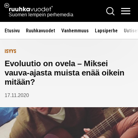
Siirry
Ruuhkavuodet.fi
Hae
Etusivulle
sisältöön
Vali
Suomen lempein perhemedia
Etusivu
Ruuhkavuodet
Vanhemmuus
Lapsiperhe
Uutise
ISYYS
Evoluutio on ovela – Miksei
vauva-ajasta muista enää oikein
mitään?
17.11.2020