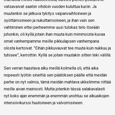
vatsavaivat saatiin vihdoin vuoden kuluttua kuriin. Ja
muutenkin se jatkuva tykitys vaipanvaihtoineen ja
syöttämisineen ja nukuttamisineen, ja ihan vain sen
vahtiminen ettei perheemme uusi tulokas telo itseään
johonkin, oli kyllä jotain ihan muuta kuin mimmoista kuvaa
omat vanhempamme meille pikkulapsen vanhempana
olosta kertoivat. ”Eihän pikkuvauvat tee muuta kuin nukkuu ja
tuhisee”, kerrottiin. Kyllä se jotain muutakin sitten teki välillä.
Sen verran haastava alku meillä kolmella oli, että aika
nopeasti lyötiin sinettiä sen päätöksen päälle että meidän
perhe on nyt valmis, tämä meidän mahtava ukkelimme riittää
meille aivan mainiosti. Mutta jotenkin tässä salakavalasti
nyt koko ajan enemmän ja enemmän unohtuu se alkuaikojen
intensiivikurssi huutoineen ja valvomisineen.