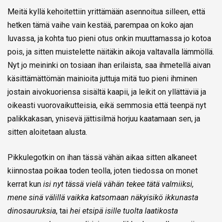
Meitä kyllä kehoitettiin yrittämään asennoitua silleen, että
hetken tämä vaihe vain kestää, parempaa on koko ajan
luvassa, ja kohta tuo pieni otus onkin muuttamassa jo kotoa
pois, ja sitten muistelette näitäkin aikoja valtavalla lämmöllä.
Nyt jo meininki on tosiaan ihan erilaista, saa ihmetellä aivan
käsittämättömän mainioita juttuja mitä tuo pieni ihminen
jostain aivokuoriensa sisältä kaapii, ja leikit on yllättäviä ja
oikeasti vuorovaikutteisia, eikä semmosia että teenpä nyt
palikkakasan, ynisevä jättisilmä horjuu kaatamaan sen, ja
sitten aloitetaan alusta.
Pikkulegotkin on ihan tässä vähän aikaa sitten alkaneet
kiinnostaa poikaa toden teolla, joten tiedossa on monet
kerrat kun
isi nyt tässä vielä vähän tekee tätä valmiiksi,
mene sinä välillä vaikka katsomaan näkyisikö ikkunasta
dinosauruksia
, tai
hei etsipä isille tuolta laatikosta