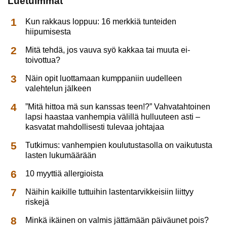
Luetuimmat
Kun rakkaus loppuu: 16 merkkiä tunteiden
hiipumisesta
Mitä tehdä, jos vauva syö kakkaa tai muuta ei-
toivottua?
Näin opit luottamaan kumppaniin uudelleen
valehtelun jälkeen
”Mitä hittoa mä sun kanssas teen!?” Vahvatahtoinen
lapsi haastaa vanhempia välillä hulluuteen asti –
kasvatat mahdollisesti tulevaa johtajaa
Tutkimus: vanhempien koulutustasolla on vaikutusta
lasten lukumäärään
10 myyttiä allergioista
Näihin kaikille tuttuihin lastentarvikkeisiin liittyy
riskejä
Minkä ikäinen on valmis jättämään päiväunet pois?