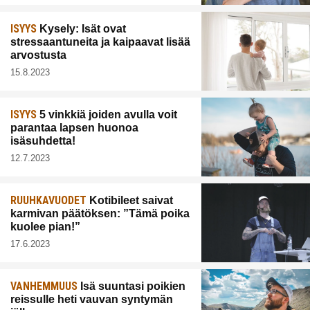
ISYYS
Kysely: Isät ovat
stressaantuneita ja kaipaavat lisää
arvostusta
15.8.2023
ISYYS
5 vinkkiä joiden avulla voit
parantaa lapsen huonoa
isäsuhdetta!
12.7.2023
RUUHKAVUODET
Kotibileet saivat
karmivan päätöksen: ”Tämä poika
kuolee pian!”
17.6.2023
VANHEMMUUS
Isä suuntasi poikien
reissulle heti vauvan syntymän