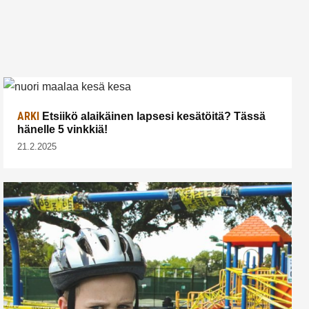
ARKI
Etsiikö alaikäinen lapsesi kesätöitä? Tässä
hänelle 5 vinkkiä!
21.2.2025