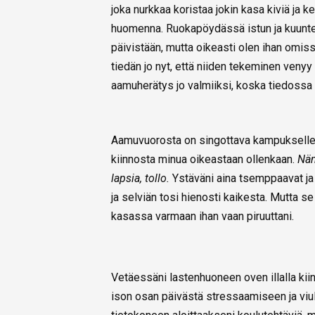
joka nurkkaa koristaa jokin kasa kiviä ja ke
huomenna. Ruokapöydässä istun ja kuunte
päivistään, mutta oikeasti olen ihan omiss
tiedän jo nyt, että niiden tekeminen ven
aamuherätys jo valmiiksi, koska tiedossa
Aamuvuorosta on singottava kampukselle t
kiinnosta minua oikeastaan ollenkaan.
Näm
lapsia, tollo.
Ystäväni aina tsemppaavat ja t
ja selviän tosi hienosti kaikesta. Mutta se
kasassa varmaan ihan vaan piruuttani.
Vetäessäni lastenhuoneen oven illalla kiinn
ison osan päivästä stressaamiseen ja viu