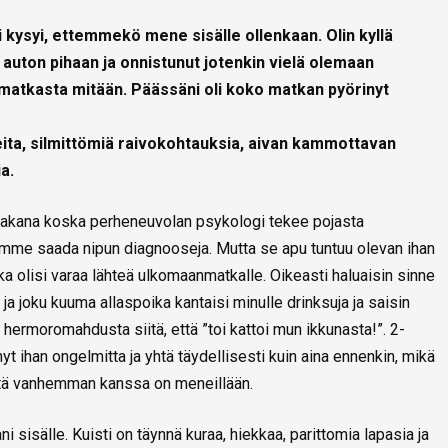
 kysyi, ettemmekö mene sisälle ollenkaan. Olin kyllä
t auton pihaan ja onnistunut jotenkin vielä olemaan
 matkasta mitään. Päässäni oli koko matkan pyörinyt
eita, silmittömiä raivokohtauksia, aivan kammottavan
a.
 takana koska perheneuvolan psykologi tekee pojasta
tamme saada nipun diagnooseja. Mutta se apu tuntuu olevan ihan
uka olisi varaa lähteä ulkomaanmatkalle. Oikeasti haluaisin sinne
ja joku kuuma allaspoika kantaisi minulle drinksuja ja saisin
i hermoromahdusta siitä, että ”toi kattoi mun ikkunasta!”. 2-
t ihan ongelmitta ja yhtä täydellisesti kuin aina ennenkin, mikä
itä vanhemman kanssa on meneillään.
 sisälle. Kuisti on täynnä kuraa, hiekkaa, parittomia lapasia ja