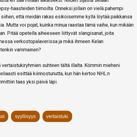
utta en saa mitään aikaiseksi. Niiden sijasta selaan
epsy-haasteiden tiimoilta. Onneksi jollain on vielä pahempi
an siihen, että meidän rakas esikoisemme kyllä löytää paikkansa
ia. Mutta voi pojat, kuinka minua raastaa tämä vaihe, kun mikään
aan. Pitää opetella aiheeseen liittyvät slangisanat, joita
hannessa verkostopalaverissa ja mikä ihmeen Kelan
jotenkin vammainen?
 vertaistukiryhmien suhteen tältä illalta. Kömmin mieheni
eliaasti esittää kiinnostunutta, kun hän kertoo NHL:n
ittiin taas yksi päivä läpi.
ssi
syyllisyys
vertaistuki