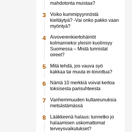
mahdotonta muistaa?
Voiko kummipyynnöstä
kieltäytyä? -Vai onko pakko vaan
myöntyä?
Aivoverenkiertohäiriöt
kolmanneksi yleisin kuolinsyy
Suomessa – Mistä tunnistat
oireet?
Mitä tehdä, jos vauva syö
kakkaa tai muuta ei-toivottua?
Nämä 10 merkkiä voivat kertoa
toksisesta parisuhteesta
Vanhemmuuden kultareunuksia
metsästämässä
Lääkkeenä halaus: tunnetko jo
halaamisen uskomattomat
terveysvaikutukset?