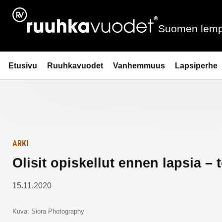
Siirry
Etusivulle
sisältöön
Suomen lemp
Ruuhkavuodet.fi
Etusivu
Ruuhkavuodet
Vanhemmuus
Lapsiperhe
ARKI
Olisit opiskellut ennen lapsia – t
15.11.2020
Kuva: Siora Photography