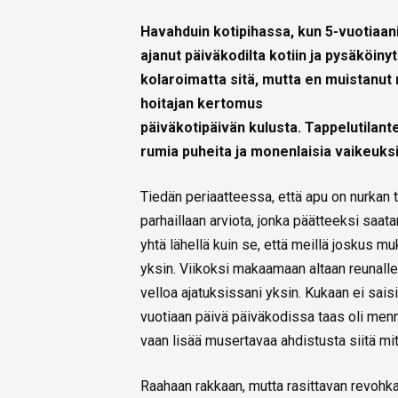
Havahduin kotipihassa, kun 5-vuotiaani
ajanut päiväkodilta kotiin ja pysäköiny
kolaroimatta sitä, mutta en muistanut
hoitajan kertomus
päiväkotipäivän kulusta. Tappelutilant
rumia puheita ja monenlaisia vaikeuksi
Tiedän periaatteessa, että apu on nurkan
parhaillaan arviota, jonka päätteeksi saa
yhtä lähellä kuin se, että meillä joskus m
yksin. Viikoksi makaamaan altaan reunalle 
velloa ajatuksissani yksin. Kukaan ei sais
vuotiaan päivä päiväkodissa taas oli menny
vaan lisää musertavaa ahdistusta siitä m
Raahaan rakkaan, mutta rasittavan revohkani