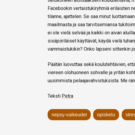
tietokoneen aloittaakseni koulutehtäviä, m
Facebookin vertaistukiryhmiä erilaisten n
tilanne, ajattelen. Se saa minut luottama
maailmasta ja saa tarvitsemiansa tukitoim
ei ole vielä selvää ja kaikki on aivan aluill
sisäpiiriläiset käyttävät, käydä vielä tu
vammaistukikin? Onko lapseni sittenkin 
Päätän luovuttaa sekä koulutehtävien, että
viereen olohuoneen sohvalle ja yritän koht
uusimmista pelaajavahvistuksista. Me rämm
Teksti
Petra
nepsy-vaikeudet
opiskelu
stre