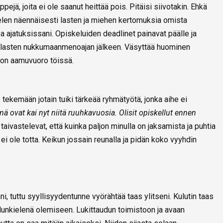
ppejä, joita ei ole saanut heittää pois. Pitäisi siivotakin. Ehkä
len näennäisesti lasten ja miehen kertomuksia omista
a ajatuksissani. Opiskeluiden deadlinet painavat päälle ja
yy lasten nukkumaanmenoajan jälkeen. Väsyttää huominen
 on aamuvuoro töissä.
ekemään jotain tuiki tärkeää ryhmätyötä, jonka aihe ei
ä ovat kai nyt niitä ruuhkavuosia. Olisit opiskellut ennen
aivastelevat, että kuinka paljon minulla on jaksamista ja puhtia
 ei ole totta. Keikun jossain reunalla ja pidän koko vyyhdin
i, tuttu syyllisyydentunne vyörähtää taas ylitseni. Kulutin taas
lunkielenä olemiseen. Lukittaudun toimistoon ja avaan