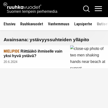
Siirry
Ruuhkavuodet.fi
Hae
sisältöön
Vali
Suomen lempein perhemedia
Etusivu
Ruuhkavuodet
Vanhemmuus
Lapsiperhe
Uutise
Avainsana:
ystävyyssuhteiden ylläpito
MIELIPIDE
Riittääkö ihmiselle vain
yksi hyvä ystävä?
20.6.2024