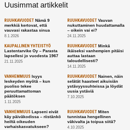
Uusimmat artikkelit
RUUHKAVUODET
Nämä 9
RUUHKAVUODET
Vauvan
merkkiä kertovat, että
nukuttaminen huudattamalla
vauvasi rakastaa sinua
– oikein vai ei?
8.1.2026
24.11.2025
KAUPALLINEN YHTEISTYÖ
RUUHKAVUODET
Minkä
Lastentarvike Oy – Parasta
ikäiseksi vanhempien pitäisi
lapsellesi jo vuodesta 1967
auttaa lastaan
taloudellisesti?
21.11.2025
14.11.2025
VANHEMMUUS
Isyys
RUUHKAVUODET
Nainen, näin
leskeyden myötä – kun
selätät haasteet aikuisiän
puoliso tekee
ystävyyssuhteissa ja löydät
peruuttamattoman
uusia ystäviä
päätöksen
7.10.2025
1.11.2025
VANHEMMUUS
Lapseni eivät
RUUHKAVUODET
Miten
käy päiväkodissa – riistänkö
tunnistaa hengellinen
heiltä oikeuden
väkivalta ja toipua siitä?
varhaiskasvatukseen?
4.10.2025