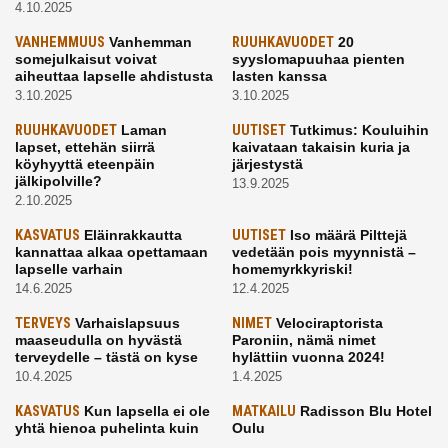
4.10.2025
VANHEMMUUS
Vanhemman
RUUHKAVUODET
20
somejulkaisut voivat
syyslomapuuhaa pienten
aiheuttaa lapselle ahdistusta
lasten kanssa
3.10.2025
3.10.2025
RUUHKAVUODET
Laman
UUTISET
Tutkimus: Kouluihin
lapset, ettehän siirrä
kaivataan takaisin kuria ja
köyhyyttä eteenpäin
järjestystä
jälkipolville?
13.9.2025
2.10.2025
KASVATUS
Eläinrakkautta
UUTISET
Iso määrä Pilttejä
kannattaa alkaa opettamaan
vedetään pois myynnistä –
lapselle varhain
homemyrkkyriski!
14.6.2025
12.4.2025
TERVEYS
Varhaislapsuus
NIMET
Velociraptorista
maaseudulla on hyvästä
Paroniin, nämä nimet
terveydelle – tästä on kyse
hylättiin vuonna 2024!
10.4.2025
1.4.2025
KASVATUS
Kun lapsella ei ole
MATKAILU
Radisson Blu Hotel
yhtä hienoa puhelinta kuin
Oulu
kavereilla
24.3.2025