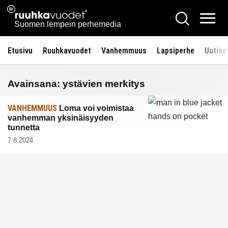
Siirry
Ruuhkavuodet.fi
Hae
sisältöön
Vali
Suomen lempein perhemedia
Etusivu
Ruuhkavuodet
Vanhemmuus
Lapsiperhe
Uutise
Avainsana:
ystävien merkitys
VANHEMMUUS
Loma voi voimistaa
vanhemman yksinäisyyden
tunnetta
7.8.2024