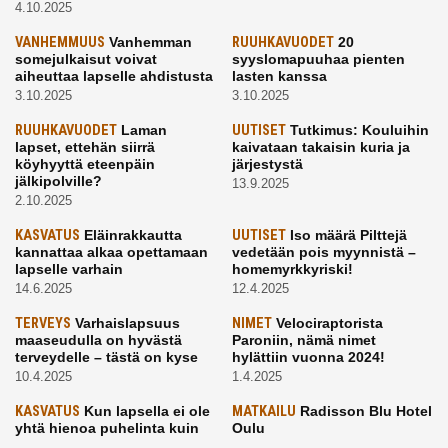
4.10.2025
VANHEMMUUS
Vanhemman
RUUHKAVUODET
20
somejulkaisut voivat
syyslomapuuhaa pienten
aiheuttaa lapselle ahdistusta
lasten kanssa
3.10.2025
3.10.2025
RUUHKAVUODET
Laman
UUTISET
Tutkimus: Kouluihin
lapset, ettehän siirrä
kaivataan takaisin kuria ja
köyhyyttä eteenpäin
järjestystä
jälkipolville?
13.9.2025
2.10.2025
KASVATUS
Eläinrakkautta
UUTISET
Iso määrä Pilttejä
kannattaa alkaa opettamaan
vedetään pois myynnistä –
lapselle varhain
homemyrkkyriski!
14.6.2025
12.4.2025
TERVEYS
Varhaislapsuus
NIMET
Velociraptorista
maaseudulla on hyvästä
Paroniin, nämä nimet
terveydelle – tästä on kyse
hylättiin vuonna 2024!
10.4.2025
1.4.2025
KASVATUS
Kun lapsella ei ole
MATKAILU
Radisson Blu Hotel
yhtä hienoa puhelinta kuin
Oulu
kavereilla
24.3.2025