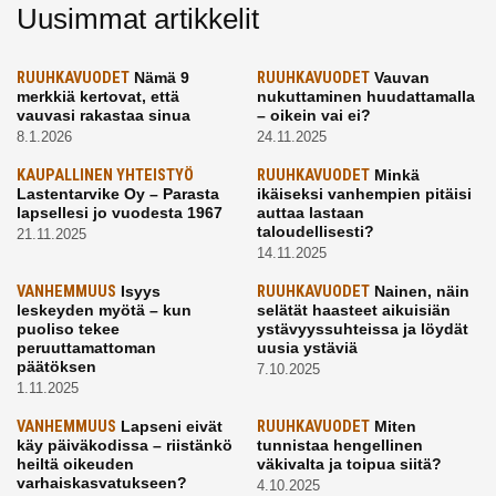
Uusimmat artikkelit
RUUHKAVUODET
Nämä 9
RUUHKAVUODET
Vauvan
merkkiä kertovat, että
nukuttaminen huudattamalla
vauvasi rakastaa sinua
– oikein vai ei?
8.1.2026
24.11.2025
KAUPALLINEN YHTEISTYÖ
RUUHKAVUODET
Minkä
Lastentarvike Oy – Parasta
ikäiseksi vanhempien pitäisi
lapsellesi jo vuodesta 1967
auttaa lastaan
taloudellisesti?
21.11.2025
14.11.2025
VANHEMMUUS
Isyys
RUUHKAVUODET
Nainen, näin
leskeyden myötä – kun
selätät haasteet aikuisiän
puoliso tekee
ystävyyssuhteissa ja löydät
peruuttamattoman
uusia ystäviä
päätöksen
7.10.2025
1.11.2025
VANHEMMUUS
Lapseni eivät
RUUHKAVUODET
Miten
käy päiväkodissa – riistänkö
tunnistaa hengellinen
heiltä oikeuden
väkivalta ja toipua siitä?
varhaiskasvatukseen?
4.10.2025