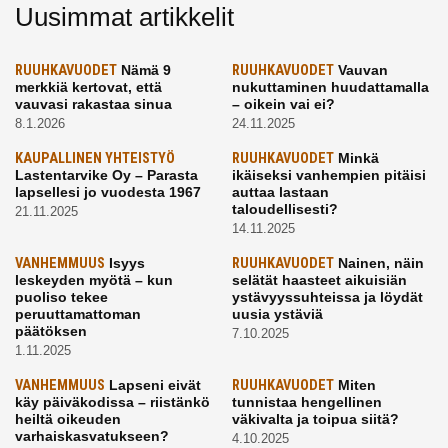
Uusimmat artikkelit
RUUHKAVUODET
Nämä 9
RUUHKAVUODET
Vauvan
merkkiä kertovat, että
nukuttaminen huudattamalla
vauvasi rakastaa sinua
– oikein vai ei?
8.1.2026
24.11.2025
KAUPALLINEN YHTEISTYÖ
RUUHKAVUODET
Minkä
Lastentarvike Oy – Parasta
ikäiseksi vanhempien pitäisi
lapsellesi jo vuodesta 1967
auttaa lastaan
taloudellisesti?
21.11.2025
14.11.2025
VANHEMMUUS
Isyys
RUUHKAVUODET
Nainen, näin
leskeyden myötä – kun
selätät haasteet aikuisiän
puoliso tekee
ystävyyssuhteissa ja löydät
peruuttamattoman
uusia ystäviä
päätöksen
7.10.2025
1.11.2025
VANHEMMUUS
Lapseni eivät
RUUHKAVUODET
Miten
käy päiväkodissa – riistänkö
tunnistaa hengellinen
heiltä oikeuden
väkivalta ja toipua siitä?
varhaiskasvatukseen?
4.10.2025