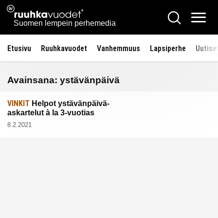
Siirry
Ruuhkavuodet.fi
Hae
sisältöön
Vali
Suomen lempein perhemedia
Etusivu
Ruuhkavuodet
Vanhemmuus
Lapsiperhe
Uutise
Avainsana:
ystävänpäivä
VINKIT
Helpot ystävänpäivä-
askartelut à la 3-vuotias
8.2.2021