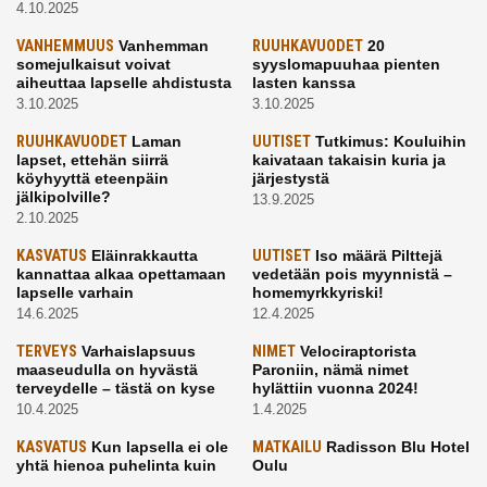
4.10.2025
VANHEMMUUS
Vanhemman
RUUHKAVUODET
20
somejulkaisut voivat
syyslomapuuhaa pienten
aiheuttaa lapselle ahdistusta
lasten kanssa
3.10.2025
3.10.2025
RUUHKAVUODET
Laman
UUTISET
Tutkimus: Kouluihin
lapset, ettehän siirrä
kaivataan takaisin kuria ja
köyhyyttä eteenpäin
järjestystä
jälkipolville?
13.9.2025
2.10.2025
KASVATUS
Eläinrakkautta
UUTISET
Iso määrä Pilttejä
kannattaa alkaa opettamaan
vedetään pois myynnistä –
lapselle varhain
homemyrkkyriski!
14.6.2025
12.4.2025
TERVEYS
Varhaislapsuus
NIMET
Velociraptorista
maaseudulla on hyvästä
Paroniin, nämä nimet
terveydelle – tästä on kyse
hylättiin vuonna 2024!
10.4.2025
1.4.2025
KASVATUS
Kun lapsella ei ole
MATKAILU
Radisson Blu Hotel
yhtä hienoa puhelinta kuin
Oulu
kavereilla
24.3.2025