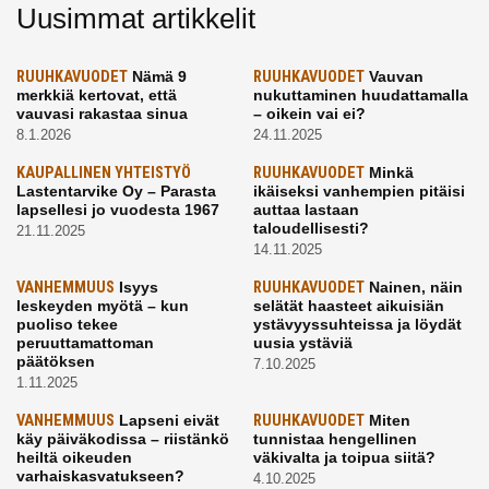
Uusimmat artikkelit
RUUHKAVUODET
Nämä 9
RUUHKAVUODET
Vauvan
merkkiä kertovat, että
nukuttaminen huudattamalla
vauvasi rakastaa sinua
– oikein vai ei?
8.1.2026
24.11.2025
KAUPALLINEN YHTEISTYÖ
RUUHKAVUODET
Minkä
Lastentarvike Oy – Parasta
ikäiseksi vanhempien pitäisi
lapsellesi jo vuodesta 1967
auttaa lastaan
taloudellisesti?
21.11.2025
14.11.2025
VANHEMMUUS
Isyys
RUUHKAVUODET
Nainen, näin
leskeyden myötä – kun
selätät haasteet aikuisiän
puoliso tekee
ystävyyssuhteissa ja löydät
peruuttamattoman
uusia ystäviä
päätöksen
7.10.2025
1.11.2025
VANHEMMUUS
Lapseni eivät
RUUHKAVUODET
Miten
käy päiväkodissa – riistänkö
tunnistaa hengellinen
heiltä oikeuden
väkivalta ja toipua siitä?
varhaiskasvatukseen?
4.10.2025