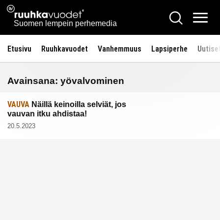
Siirry
Ruuhkavuodet.fi
Hae
sisältöön
Vali
Suomen lempein perhemedia
Etusivu
Ruuhkavuodet
Vanhemmuus
Lapsiperhe
Uutise
Avainsana:
yövalvominen
VAUVA
Näillä keinoilla selviät, jos
vauvan itku ahdistaa!
20.5.2023