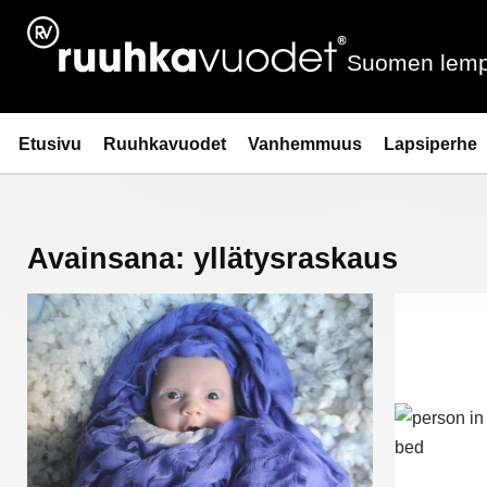
Siirry
sisältöön
Suomen lemp
Ruuhkavuodet.fi
Etusivu
Ruuhkavuodet
Vanhemmuus
Lapsiperhe
Avainsana:
yllätysraskaus