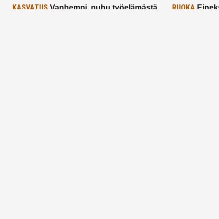
KASVATUS
RUOKA
Vanhempi, puhu työelämästä
Einek
lapselle – mutta mieti sanojasi!
asiat ja saa
25.2.2025
24.2.2025
Aitoa vertaistukea perhearkeen, lempeästi
myötäeläen
Facebook
Instagram
TikTok
X