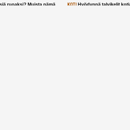
KOTI
siä ruoaksi? Muista nämä
Hyödynnä talvikelit koti
t paremman aterian
– 2 näppärää vinkkiä!
24.2.2025
Etusivu
Meistä
Ruuhkavuodet
Lapsiperhe
Vanhemmuus
Tietosuojalauseke
© 2026 Ruuhkavuodet.fi. Kaikki oikeudet pidätetään.