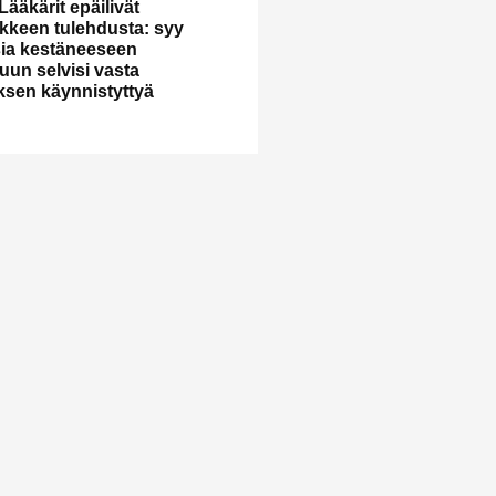
Lääkärit epäilivät
kkeen tulehdusta: syy
ia kestäneeseen
uun selvisi vasta
ksen käynnistyttyä