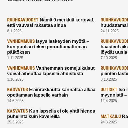
RUUHKAVUODET
RUUHKAVUOD
Nämä 9 merkkiä kertovat,
että vauvasi rakastaa sinua
huudattamall
8.1.2026
24.11.2025
VANHEMMUUS
RUUHKAVUOD
Isyys leskeyden myötä –
kun puoliso tekee peruuttamattoman
haasteet aik
päätöksen
löydät uusia
1.11.2025
7.10.2025
VANHEMMUUS
RUUHKAVUOD
Vanhemman somejulkaisut
voivat aiheuttaa lapselle ahdistusta
pienten last
3.10.2025
3.10.2025
KASVATUS
UUTISET
Eläinrakkautta kannattaa alkaa
Iso 
opettamaan lapselle varhain
myynnistä –
14.6.2025
12.4.2025
KASVATUS
Kun lapsella ei ole yhtä hienoa
MATKAILU
puhelinta kuin kavereilla
Ra
25.3.2025
24.3.2025