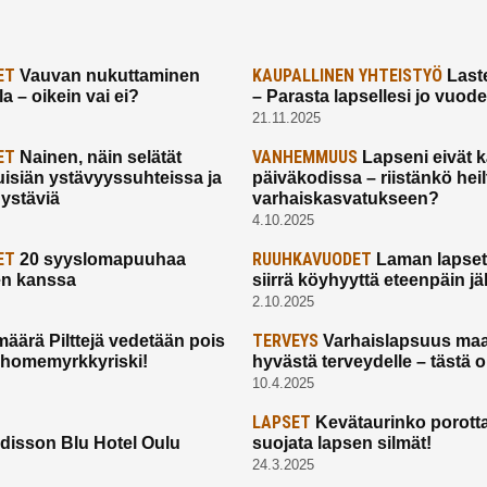
ET
KAUPALLINEN YHTEISTYÖ
Vauvan nukuttaminen
Laste
a – oikein vai ei?
– Parasta lapsellesi jo vuod
21.11.2025
ET
VANHEMMUUS
Nainen, näin selätät
Lapseni eivät 
uisiän ystävyyssuhteissa ja
päiväkodissa – riistänkö hei
 ystäviä
varhaiskasvatukseen?
4.10.2025
ET
RUUHKAVUODET
20 syyslomapuuhaa
Laman lapset,
en kanssa
siirrä köyhyyttä eteenpäin jäl
2.10.2025
TERVEYS
määrä Pilttejä vedetään pois
Varhaislapsuus maa
 homemyrkkyriski!
hyvästä terveydelle – tästä 
10.4.2025
LAPSET
Kevätaurinko porotta
disson Blu Hotel Oulu
suojata lapsen silmät!
24.3.2025