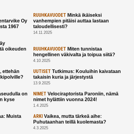
RUUHKAVUODET
Minkä ikäiseksi
ntarvike Oy
vanhempien pitäisi auttaa lastaan
esta 1967
taloudellisesti?
14.11.2025
käy
RUUHKAVUODET
ltä oikeuden
Miten tunnistaa
hengellinen väkivalta ja toipua siitä?
4.10.2025
UUTISET
 ettehän
Tutkimus: Kouluihin kaivataan
kipolville?
takaisin kuria ja järjestystä
13.9.2025
NIMET
seudulla on
Velociraptorista Paroniin, nämä
on kyse
nimet hylättiin vuonna 2024!
1.4.2025
ARKI
a: Muista
Vaikea, mutta tärkeä aihe:
Puhutaanhan teillä kuolemasta?
4.3.2025