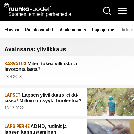
Siirry
Ruuhkavuodet.fi
Hae
sisältöön
Vali
Suomen lempein perhemedia
Etusivu
Ruuhkavuodet
Vanhemmuus
Lapsiperhe
Uutise
Avainsana:
ylivilkkaus
KASVATUS
Miten tukea vilkasta ja
levotonta lasta?
23.4.2023
LAPSET
Lapsen ylivilkkaus leikki-
iässä!-Milloin on syytä huolestua?
18.12.2022
LAPSIPERHE
ADHD, rutiinit ja
lapsen kannustaminen