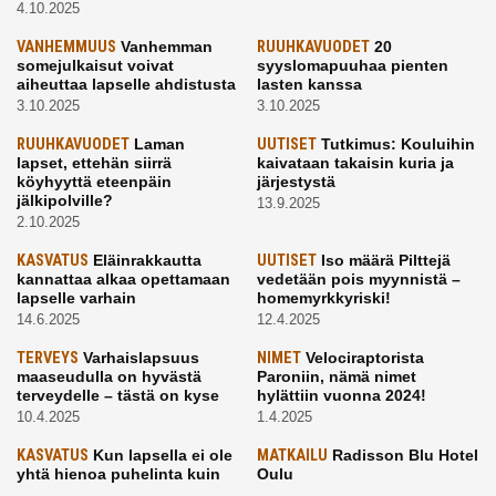
4.10.2025
VANHEMMUUS
Vanhemman
RUUHKAVUODET
20
somejulkaisut voivat
syyslomapuuhaa pienten
aiheuttaa lapselle ahdistusta
lasten kanssa
3.10.2025
3.10.2025
RUUHKAVUODET
Laman
UUTISET
Tutkimus: Kouluihin
lapset, ettehän siirrä
kaivataan takaisin kuria ja
köyhyyttä eteenpäin
järjestystä
jälkipolville?
13.9.2025
2.10.2025
KASVATUS
Eläinrakkautta
UUTISET
Iso määrä Pilttejä
kannattaa alkaa opettamaan
vedetään pois myynnistä –
lapselle varhain
homemyrkkyriski!
14.6.2025
12.4.2025
TERVEYS
Varhaislapsuus
NIMET
Velociraptorista
maaseudulla on hyvästä
Paroniin, nämä nimet
terveydelle – tästä on kyse
hylättiin vuonna 2024!
10.4.2025
1.4.2025
KASVATUS
Kun lapsella ei ole
MATKAILU
Radisson Blu Hotel
yhtä hienoa puhelinta kuin
Oulu
kavereilla
24.3.2025