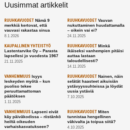
Uusimmat artikkelit
RUUHKAVUODET
Nämä 9
RUUHKAVUODET
Vauvan
merkkiä kertovat, että
nukuttaminen huudattamalla
vauvasi rakastaa sinua
– oikein vai ei?
8.1.2026
24.11.2025
KAUPALLINEN YHTEISTYÖ
RUUHKAVUODET
Minkä
Lastentarvike Oy – Parasta
ikäiseksi vanhempien pitäisi
lapsellesi jo vuodesta 1967
auttaa lastaan
taloudellisesti?
21.11.2025
14.11.2025
VANHEMMUUS
Isyys
RUUHKAVUODET
Nainen, näin
leskeyden myötä – kun
selätät haasteet aikuisiän
puoliso tekee
ystävyyssuhteissa ja löydät
peruuttamattoman
uusia ystäviä
päätöksen
7.10.2025
1.11.2025
VANHEMMUUS
Lapseni eivät
RUUHKAVUODET
Miten
käy päiväkodissa – riistänkö
tunnistaa hengellinen
heiltä oikeuden
väkivalta ja toipua siitä?
varhaiskasvatukseen?
4.10.2025