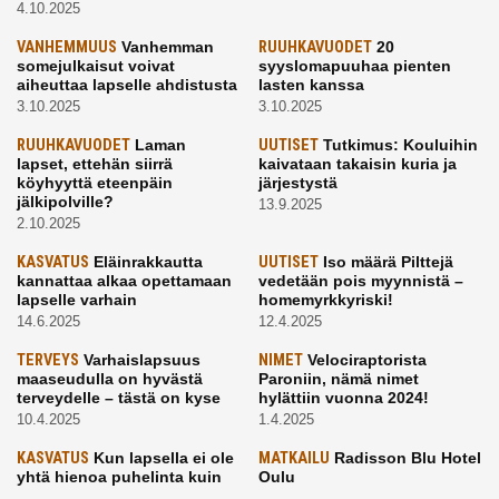
4.10.2025
VANHEMMUUS
Vanhemman
RUUHKAVUODET
20
somejulkaisut voivat
syyslomapuuhaa pienten
aiheuttaa lapselle ahdistusta
lasten kanssa
3.10.2025
3.10.2025
RUUHKAVUODET
Laman
UUTISET
Tutkimus: Kouluihin
lapset, ettehän siirrä
kaivataan takaisin kuria ja
köyhyyttä eteenpäin
järjestystä
jälkipolville?
13.9.2025
2.10.2025
KASVATUS
Eläinrakkautta
UUTISET
Iso määrä Pilttejä
kannattaa alkaa opettamaan
vedetään pois myynnistä –
lapselle varhain
homemyrkkyriski!
14.6.2025
12.4.2025
TERVEYS
Varhaislapsuus
NIMET
Velociraptorista
maaseudulla on hyvästä
Paroniin, nämä nimet
terveydelle – tästä on kyse
hylättiin vuonna 2024!
10.4.2025
1.4.2025
KASVATUS
Kun lapsella ei ole
MATKAILU
Radisson Blu Hotel
yhtä hienoa puhelinta kuin
Oulu
kavereilla
24.3.2025