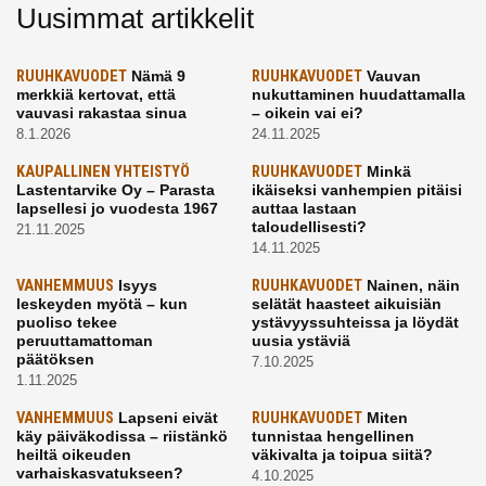
Uusimmat artikkelit
RUUHKAVUODET
Nämä 9
RUUHKAVUODET
Vauvan
merkkiä kertovat, että
nukuttaminen huudattamalla
vauvasi rakastaa sinua
– oikein vai ei?
8.1.2026
24.11.2025
KAUPALLINEN YHTEISTYÖ
RUUHKAVUODET
Minkä
Lastentarvike Oy – Parasta
ikäiseksi vanhempien pitäisi
lapsellesi jo vuodesta 1967
auttaa lastaan
taloudellisesti?
21.11.2025
14.11.2025
VANHEMMUUS
Isyys
RUUHKAVUODET
Nainen, näin
leskeyden myötä – kun
selätät haasteet aikuisiän
puoliso tekee
ystävyyssuhteissa ja löydät
peruuttamattoman
uusia ystäviä
päätöksen
7.10.2025
1.11.2025
VANHEMMUUS
Lapseni eivät
RUUHKAVUODET
Miten
käy päiväkodissa – riistänkö
tunnistaa hengellinen
heiltä oikeuden
väkivalta ja toipua siitä?
varhaiskasvatukseen?
4.10.2025