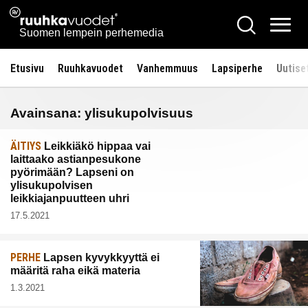
Siirry
Ruuhkavuodet.fi
Hae
sisältöön
Vali
Suomen lempein perhemedia
Etusivu
Ruuhkavuodet
Vanhemmuus
Lapsiperhe
Uutise
Avainsana:
ylisukupolvisuus
ÄITIYS
Leikkiäkö hippaa vai
laittaako astianpesukone
pyörimään? Lapseni on
ylisukupolvisen
leikkiajanpuutteen uhri
17.5.2021
PERHE
Lapsen kyvykkyyttä ei
määritä raha eikä materia
1.3.2021