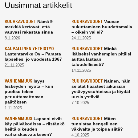
Uusimmat artikkelit
RUUHKAVUODET
Nämä 9
RUUHKAVUODET
Vauvan
merkkiä kertovat, että
nukuttaminen huudattamalla
vauvasi rakastaa sinua
– oikein vai ei?
8.1.2026
24.11.2025
KAUPALLINEN YHTEISTYÖ
RUUHKAVUODET
Minkä
Lastentarvike Oy – Parasta
ikäiseksi vanhempien pitäisi
lapsellesi jo vuodesta 1967
auttaa lastaan
taloudellisesti?
21.11.2025
14.11.2025
VANHEMMUUS
Isyys
RUUHKAVUODET
Nainen, näin
leskeyden myötä – kun
selätät haasteet aikuisiän
puoliso tekee
ystävyyssuhteissa ja löydät
peruuttamattoman
uusia ystäviä
päätöksen
7.10.2025
1.11.2025
VANHEMMUUS
Lapseni eivät
RUUHKAVUODET
Miten
käy päiväkodissa – riistänkö
tunnistaa hengellinen
heiltä oikeuden
väkivalta ja toipua siitä?
varhaiskasvatukseen?
4.10.2025