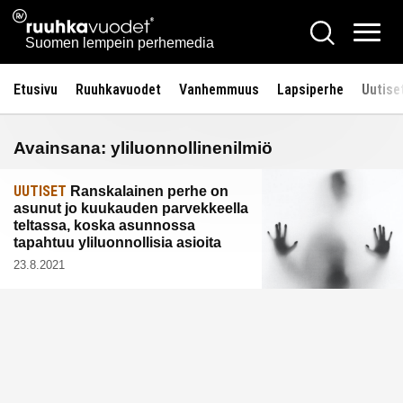
Siirry
Ruuhkavuodet.fi
Hae
sisältöön
Vali
Suomen lempein perhemedia
Etusivu
Ruuhkavuodet
Vanhemmuus
Lapsiperhe
Uutise
Avainsana:
yliluonnollinenilmiö
UUTISET
Ranskalainen perhe on
asunut jo kuukauden parvekkeella
teltassa, koska asunnossa
tapahtuu yliluonnollisia asioita
23.8.2021