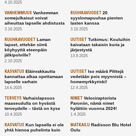
4.10.2025
VANHEMMUUS
Vanhemman
RUUHKAVUODET
20
somejulkaisut voivat
syyslomapuuhaa pienten
aiheuttaa lapselle ahdistusta
lasten kanssa
3.10.2025
3.10.2025
RUUHKAVUODET
Laman
UUTISET
Tutkimus: Kouluihin
lapset, ettehän siirrä
kaivataan takaisin kuria ja
köyhyyttä eteenpäin
järjestystä
jälkipolville?
13.9.2025
2.10.2025
KASVATUS
Eläinrakkautta
UUTISET
Iso määrä Pilttejä
kannattaa alkaa opettamaan
vedetään pois myynnistä –
lapselle varhain
homemyrkkyriski!
14.6.2025
12.4.2025
TERVEYS
Varhaislapsuus
NIMET
Velociraptorista
maaseudulla on hyvästä
Paroniin, nämä nimet
terveydelle – tästä on kyse
hylättiin vuonna 2024!
10.4.2025
1.4.2025
KASVATUS
Kun lapsella ei ole
MATKAILU
Radisson Blu Hotel
yhtä hienoa puhelinta kuin
Oulu
kavereilla
24.3.2025