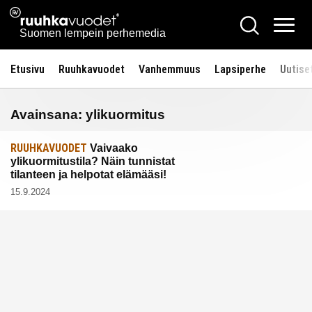
Siirry
Ruuhkavuodet.fi
Hae
sisältöön
Vali
Suomen lempein perhemedia
Etusivu
Ruuhkavuodet
Vanhemmuus
Lapsiperhe
Uutise
Avainsana:
ylikuormitus
RUUHKAVUODET
Vaivaako
ylikuormitustila? Näin tunnistat
tilanteen ja helpotat elämääsi!
15.9.2024