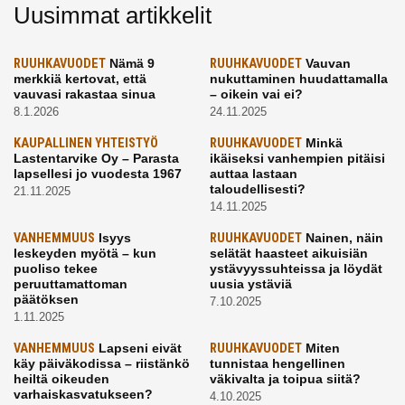
Uusimmat artikkelit
RUUHKAVUODET
Nämä 9
RUUHKAVUODET
Vauvan
merkkiä kertovat, että
nukuttaminen huudattamalla
vauvasi rakastaa sinua
– oikein vai ei?
8.1.2026
24.11.2025
KAUPALLINEN YHTEISTYÖ
RUUHKAVUODET
Minkä
Lastentarvike Oy – Parasta
ikäiseksi vanhempien pitäisi
lapsellesi jo vuodesta 1967
auttaa lastaan
taloudellisesti?
21.11.2025
14.11.2025
VANHEMMUUS
Isyys
RUUHKAVUODET
Nainen, näin
leskeyden myötä – kun
selätät haasteet aikuisiän
puoliso tekee
ystävyyssuhteissa ja löydät
peruuttamattoman
uusia ystäviä
päätöksen
7.10.2025
1.11.2025
VANHEMMUUS
Lapseni eivät
RUUHKAVUODET
Miten
käy päiväkodissa – riistänkö
tunnistaa hengellinen
heiltä oikeuden
väkivalta ja toipua siitä?
varhaiskasvatukseen?
4.10.2025