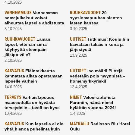
4.10.2025
VANHEMMUUS
Vanhemman
RUUHKAVUODET
20
somejulkaisut voivat
syyslomapuuhaa pienten
aiheuttaa lapselle ahdistusta
lasten kanssa
3.10.2025
3.10.2025
RUUHKAVUODET
Laman
UUTISET
Tutkimus: Kouluihin
lapset, ettehän siirrä
kaivataan takaisin kuria ja
köyhyyttä eteenpäin
järjestystä
jälkipolville?
13.9.2025
2.10.2025
KASVATUS
Eläinrakkautta
UUTISET
Iso määrä Pilttejä
kannattaa alkaa opettamaan
vedetään pois myynnistä –
lapselle varhain
homemyrkkyriski!
14.6.2025
12.4.2025
TERVEYS
Varhaislapsuus
NIMET
Velociraptorista
maaseudulla on hyvästä
Paroniin, nämä nimet
terveydelle – tästä on kyse
hylättiin vuonna 2024!
10.4.2025
1.4.2025
KASVATUS
Kun lapsella ei ole
MATKAILU
Radisson Blu Hotel
yhtä hienoa puhelinta kuin
Oulu
kavereilla
24.3.2025