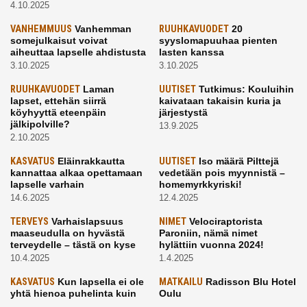
4.10.2025
VANHEMMUUS
Vanhemman
RUUHKAVUODET
20
somejulkaisut voivat
syyslomapuuhaa pienten
aiheuttaa lapselle ahdistusta
lasten kanssa
3.10.2025
3.10.2025
RUUHKAVUODET
Laman
UUTISET
Tutkimus: Kouluihin
lapset, ettehän siirrä
kaivataan takaisin kuria ja
köyhyyttä eteenpäin
järjestystä
jälkipolville?
13.9.2025
2.10.2025
KASVATUS
Eläinrakkautta
UUTISET
Iso määrä Pilttejä
kannattaa alkaa opettamaan
vedetään pois myynnistä –
lapselle varhain
homemyrkkyriski!
14.6.2025
12.4.2025
TERVEYS
Varhaislapsuus
NIMET
Velociraptorista
maaseudulla on hyvästä
Paroniin, nämä nimet
terveydelle – tästä on kyse
hylättiin vuonna 2024!
10.4.2025
1.4.2025
KASVATUS
Kun lapsella ei ole
MATKAILU
Radisson Blu Hotel
yhtä hienoa puhelinta kuin
Oulu
kavereilla
24.3.2025