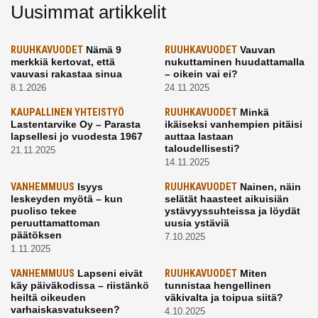
Uusimmat artikkelit
RUUHKAVUODET
Nämä 9
RUUHKAVUODET
Vauvan
merkkiä kertovat, että
nukuttaminen huudattamalla
vauvasi rakastaa sinua
– oikein vai ei?
8.1.2026
24.11.2025
KAUPALLINEN YHTEISTYÖ
RUUHKAVUODET
Minkä
Lastentarvike Oy – Parasta
ikäiseksi vanhempien pitäisi
lapsellesi jo vuodesta 1967
auttaa lastaan
taloudellisesti?
21.11.2025
14.11.2025
VANHEMMUUS
Isyys
RUUHKAVUODET
Nainen, näin
leskeyden myötä – kun
selätät haasteet aikuisiän
puoliso tekee
ystävyyssuhteissa ja löydät
peruuttamattoman
uusia ystäviä
päätöksen
7.10.2025
1.11.2025
VANHEMMUUS
Lapseni eivät
RUUHKAVUODET
Miten
käy päiväkodissa – riistänkö
tunnistaa hengellinen
heiltä oikeuden
väkivalta ja toipua siitä?
varhaiskasvatukseen?
4.10.2025