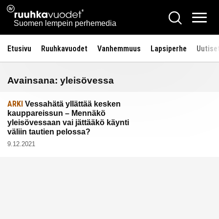
Siirry
Ruuhkavuodet.fi
Hae
sisältöön
Vali
Suomen lempein perhemedia
Etusivu
Ruuhkavuodet
Vanhemmuus
Lapsiperhe
Uutise
Avainsana:
yleisövessa
ARKI
Vessahätä yllättää kesken
kauppareissun – Mennäkö
yleisövessaan vai jättääkö käynti
väliin tautien pelossa?
9.12.2021