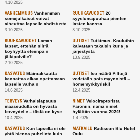
4.10.2025
VANHEMMUUS
Vanhemman
RUUHKAVUODET
20
somejulkaisut voivat
syyslomapuuhaa pienten
aiheuttaa lapselle ahdistusta
lasten kanssa
3.10.2025
3.10.2025
RUUHKAVUODET
Laman
UUTISET
Tutkimus: Kouluihin
lapset, ettehän siirrä
kaivataan takaisin kuria ja
köyhyyttä eteenpäin
järjestystä
jälkipolville?
13.9.2025
2.10.2025
KASVATUS
Eläinrakkautta
UUTISET
Iso määrä Pilttejä
kannattaa alkaa opettamaan
vedetään pois myynnistä –
lapselle varhain
homemyrkkyriski!
14.6.2025
12.4.2025
TERVEYS
Varhaislapsuus
NIMET
Velociraptorista
maaseudulla on hyvästä
Paroniin, nämä nimet
terveydelle – tästä on kyse
hylättiin vuonna 2024!
10.4.2025
1.4.2025
KASVATUS
Kun lapsella ei ole
MATKAILU
Radisson Blu Hotel
yhtä hienoa puhelinta kuin
Oulu
kavereilla
24.3.2025