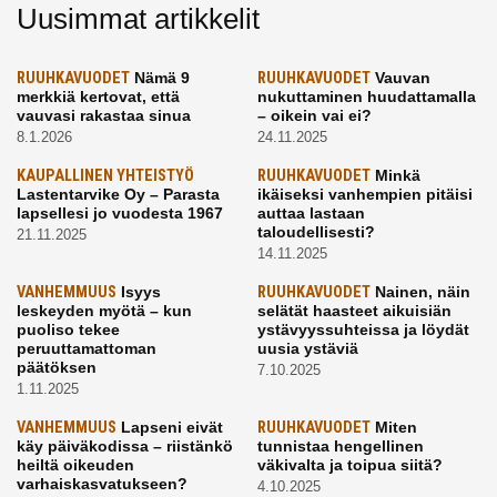
Uusimmat artikkelit
RUUHKAVUODET
Nämä 9
RUUHKAVUODET
Vauvan
merkkiä kertovat, että
nukuttaminen huudattamalla
vauvasi rakastaa sinua
– oikein vai ei?
8.1.2026
24.11.2025
KAUPALLINEN YHTEISTYÖ
RUUHKAVUODET
Minkä
Lastentarvike Oy – Parasta
ikäiseksi vanhempien pitäisi
lapsellesi jo vuodesta 1967
auttaa lastaan
taloudellisesti?
21.11.2025
14.11.2025
VANHEMMUUS
Isyys
RUUHKAVUODET
Nainen, näin
leskeyden myötä – kun
selätät haasteet aikuisiän
puoliso tekee
ystävyyssuhteissa ja löydät
peruuttamattoman
uusia ystäviä
päätöksen
7.10.2025
1.11.2025
VANHEMMUUS
Lapseni eivät
RUUHKAVUODET
Miten
käy päiväkodissa – riistänkö
tunnistaa hengellinen
heiltä oikeuden
väkivalta ja toipua siitä?
varhaiskasvatukseen?
4.10.2025