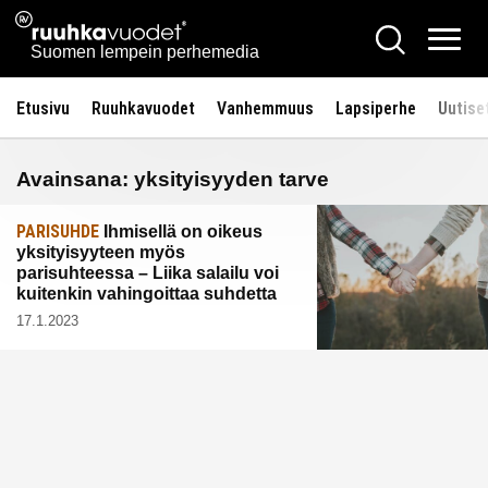
Siirry
Ruuhkavuodet.fi
Hae
sisältöön
Vali
Suomen lempein perhemedia
Etusivu
Ruuhkavuodet
Vanhemmuus
Lapsiperhe
Uutise
Avainsana:
yksityisyyden tarve
PARISUHDE
Ihmisellä on oikeus
yksityisyyteen myös
parisuhteessa – Liika salailu voi
kuitenkin vahingoittaa suhdetta
17.1.2023