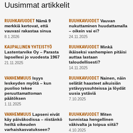
Uusimmat artikkelit
RUUHKAVUODET
Nämä 9
RUUHKAVUODET
Vauvan
merkkiä kertovat, että
nukuttaminen huudattamalla
vauvasi rakastaa sinua
– oikein vai ei?
8.1.2026
24.11.2025
KAUPALLINEN YHTEISTYÖ
RUUHKAVUODET
Minkä
Lastentarvike Oy – Parasta
ikäiseksi vanhempien pitäisi
lapsellesi jo vuodesta 1967
auttaa lastaan
taloudellisesti?
21.11.2025
14.11.2025
VANHEMMUUS
Isyys
RUUHKAVUODET
Nainen, näin
leskeyden myötä – kun
selätät haasteet aikuisiän
puoliso tekee
ystävyyssuhteissa ja löydät
peruuttamattoman
uusia ystäviä
päätöksen
7.10.2025
1.11.2025
VANHEMMUUS
Lapseni eivät
RUUHKAVUODET
Miten
käy päiväkodissa – riistänkö
tunnistaa hengellinen
heiltä oikeuden
väkivalta ja toipua siitä?
varhaiskasvatukseen?
4.10.2025