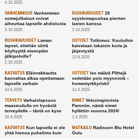
4.10.2025
VANHEMMUUS
Vanhemman
RUUHKAVUODET
20
somejulkaisut voivat
syyslomapuuhaa pienten
aiheuttaa lapselle ahdistusta
lasten kanssa
3.10.2025
3.10.2025
RUUHKAVUODET
Laman
UUTISET
Tutkimus: Kouluihin
lapset, ettehän siirrä
kaivataan takaisin kuria ja
köyhyyttä eteenpäin
järjestystä
jälkipolville?
13.9.2025
2.10.2025
KASVATUS
Eläinrakkautta
UUTISET
Iso määrä Pilttejä
kannattaa alkaa opettamaan
vedetään pois myynnistä –
lapselle varhain
homemyrkkyriski!
14.6.2025
12.4.2025
TERVEYS
Varhaislapsuus
NIMET
Velociraptorista
maaseudulla on hyvästä
Paroniin, nämä nimet
terveydelle – tästä on kyse
hylättiin vuonna 2024!
10.4.2025
1.4.2025
KASVATUS
Kun lapsella ei ole
MATKAILU
Radisson Blu Hotel
yhtä hienoa puhelinta kuin
Oulu
kavereilla
24.3.2025