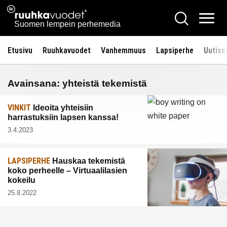
Siirry
Ruuhkavuodet.fi
Hae
sisältöön
Vali
Suomen lempein perhemedia
Etusivu
Ruuhkavuodet
Vanhemmuus
Lapsiperhe
Uutise
Avainsana:
yhteistä tekemistä
VINKIT
Ideoita yhteisiin
harrastuksiin lapsen kanssa!
3.4.2023
LAPSIPERHE
Hauskaa tekemistä
koko perheelle – Virtuaalilasien
kokeilu
25.8.2022