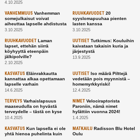
4.10.2025
VANHEMMUUS
Vanhemman
RUUHKAVUODET
20
somejulkaisut voivat
syyslomapuuhaa pienten
aiheuttaa lapselle ahdistusta
lasten kanssa
3.10.2025
3.10.2025
RUUHKAVUODET
Laman
UUTISET
Tutkimus: Kouluihin
lapset, ettehän siirrä
kaivataan takaisin kuria ja
köyhyyttä eteenpäin
järjestystä
jälkipolville?
13.9.2025
2.10.2025
KASVATUS
Eläinrakkautta
UUTISET
Iso määrä Pilttejä
kannattaa alkaa opettamaan
vedetään pois myynnistä –
lapselle varhain
homemyrkkyriski!
14.6.2025
12.4.2025
TERVEYS
Varhaislapsuus
NIMET
Velociraptorista
maaseudulla on hyvästä
Paroniin, nämä nimet
terveydelle – tästä on kyse
hylättiin vuonna 2024!
10.4.2025
1.4.2025
KASVATUS
Kun lapsella ei ole
MATKAILU
Radisson Blu Hotel
yhtä hienoa puhelinta kuin
Oulu
kavereilla
24.3.2025