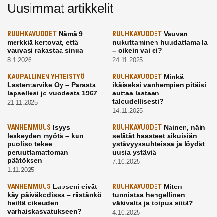
Uusimmat artikkelit
RUUHKAVUODET
Nämä 9
RUUHKAVUODET
Vauvan
merkkiä kertovat, että
nukuttaminen huudattamalla
vauvasi rakastaa sinua
– oikein vai ei?
8.1.2026
24.11.2025
KAUPALLINEN YHTEISTYÖ
RUUHKAVUODET
Minkä
Lastentarvike Oy – Parasta
ikäiseksi vanhempien pitäisi
lapsellesi jo vuodesta 1967
auttaa lastaan
taloudellisesti?
21.11.2025
14.11.2025
VANHEMMUUS
Isyys
RUUHKAVUODET
Nainen, näin
leskeyden myötä – kun
selätät haasteet aikuisiän
puoliso tekee
ystävyyssuhteissa ja löydät
peruuttamattoman
uusia ystäviä
päätöksen
7.10.2025
1.11.2025
VANHEMMUUS
Lapseni eivät
RUUHKAVUODET
Miten
käy päiväkodissa – riistänkö
tunnistaa hengellinen
heiltä oikeuden
väkivalta ja toipua siitä?
varhaiskasvatukseen?
4.10.2025