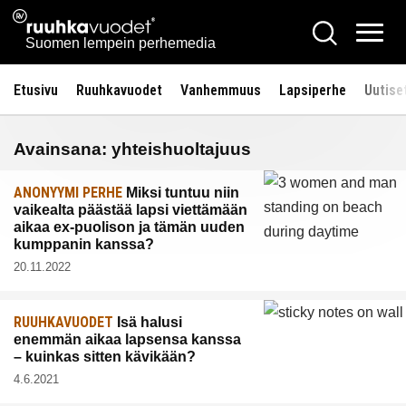
Siirry
Ruuhkavuodet.fi
Hae
sisältöön
Vali
Suomen lempein perhemedia
Etusivu
Ruuhkavuodet
Vanhemmuus
Lapsiperhe
Uutise
Avainsana:
yhteishuoltajuus
ANONYYMI PERHE
Miksi tuntuu niin
vaikealta päästää lapsi viettämään
aikaa ex-puolison ja tämän uuden
kumppanin kanssa?
20.11.2022
RUUHKAVUODET
Isä halusi
enemmän aikaa lapsensa kanssa
– kuinkas sitten kävikään?
4.6.2021