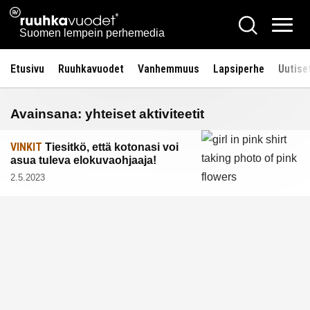
Siirry
Ruuhkavuodet.fi
Hae
sisältöön
Vali
Suomen lempein perhemedia
Etusivu
Ruuhkavuodet
Vanhemmuus
Lapsiperhe
Uutise
Avainsana:
yhteiset aktiviteetit
VINKIT
Tiesitkö, että kotonasi voi
asua tuleva elokuvaohjaaja!
2.5.2023