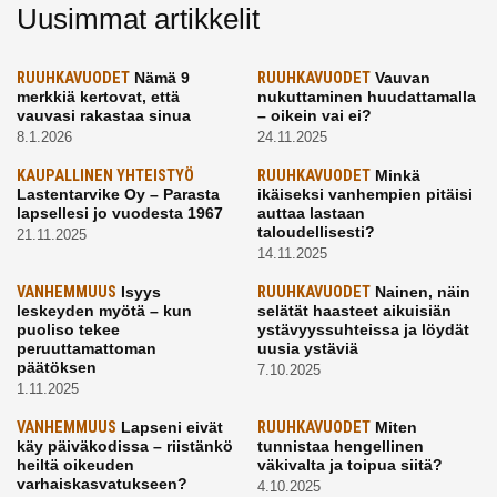
Uusimmat artikkelit
RUUHKAVUODET
Nämä 9
RUUHKAVUODET
Vauvan
merkkiä kertovat, että
nukuttaminen huudattamalla
vauvasi rakastaa sinua
– oikein vai ei?
8.1.2026
24.11.2025
KAUPALLINEN YHTEISTYÖ
RUUHKAVUODET
Minkä
Lastentarvike Oy – Parasta
ikäiseksi vanhempien pitäisi
lapsellesi jo vuodesta 1967
auttaa lastaan
taloudellisesti?
21.11.2025
14.11.2025
VANHEMMUUS
Isyys
RUUHKAVUODET
Nainen, näin
leskeyden myötä – kun
selätät haasteet aikuisiän
puoliso tekee
ystävyyssuhteissa ja löydät
peruuttamattoman
uusia ystäviä
päätöksen
7.10.2025
1.11.2025
VANHEMMUUS
Lapseni eivät
RUUHKAVUODET
Miten
käy päiväkodissa – riistänkö
tunnistaa hengellinen
heiltä oikeuden
väkivalta ja toipua siitä?
varhaiskasvatukseen?
4.10.2025