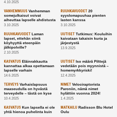
4.10.2025
VANHEMMUUS
Vanhemman
RUUHKAVUODET
20
somejulkaisut voivat
syyslomapuuhaa pienten
aiheuttaa lapselle ahdistusta
lasten kanssa
3.10.2025
3.10.2025
RUUHKAVUODET
Laman
UUTISET
Tutkimus: Kouluihin
lapset, ettehän siirrä
kaivataan takaisin kuria ja
köyhyyttä eteenpäin
järjestystä
jälkipolville?
13.9.2025
2.10.2025
KASVATUS
Eläinrakkautta
UUTISET
Iso määrä Pilttejä
kannattaa alkaa opettamaan
vedetään pois myynnistä –
lapselle varhain
homemyrkkyriski!
14.6.2025
12.4.2025
TERVEYS
Varhaislapsuus
NIMET
Velociraptorista
maaseudulla on hyvästä
Paroniin, nämä nimet
terveydelle – tästä on kyse
hylättiin vuonna 2024!
10.4.2025
1.4.2025
KASVATUS
Kun lapsella ei ole
MATKAILU
Radisson Blu Hotel
yhtä hienoa puhelinta kuin
Oulu
kavereilla
24.3.2025