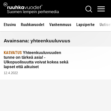
Siirry
Ruuhkavuodet.fi
Hae
sisältöön
Vali
Suomen lempein perhemedia
Etusivu
Ruuhkavuodet
Vanhemmuus
Lapsiperhe
Uutise
Avainsana:
yhteenkuuluvuus
KASVATUS
Yhteenkuuluvuuden
tunne on tärkeä asia! -
Ulkopuolisuutta voivat kokea sekä
lapset että aikuiset
12.4.2022