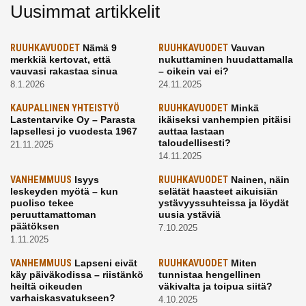
Uusimmat artikkelit
RUUHKAVUODET
Nämä 9
RUUHKAVUODET
Vauvan
merkkiä kertovat, että
nukuttaminen huudattamalla
vauvasi rakastaa sinua
– oikein vai ei?
8.1.2026
24.11.2025
KAUPALLINEN YHTEISTYÖ
RUUHKAVUODET
Minkä
Lastentarvike Oy – Parasta
ikäiseksi vanhempien pitäisi
lapsellesi jo vuodesta 1967
auttaa lastaan
taloudellisesti?
21.11.2025
14.11.2025
VANHEMMUUS
Isyys
RUUHKAVUODET
Nainen, näin
leskeyden myötä – kun
selätät haasteet aikuisiän
puoliso tekee
ystävyyssuhteissa ja löydät
peruuttamattoman
uusia ystäviä
päätöksen
7.10.2025
1.11.2025
VANHEMMUUS
Lapseni eivät
RUUHKAVUODET
Miten
käy päiväkodissa – riistänkö
tunnistaa hengellinen
heiltä oikeuden
väkivalta ja toipua siitä?
varhaiskasvatukseen?
4.10.2025