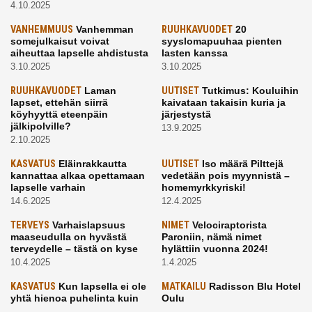
4.10.2025
VANHEMMUUS
Vanhemman
RUUHKAVUODET
20
somejulkaisut voivat
syyslomapuuhaa pienten
aiheuttaa lapselle ahdistusta
lasten kanssa
3.10.2025
3.10.2025
RUUHKAVUODET
Laman
UUTISET
Tutkimus: Kouluihin
lapset, ettehän siirrä
kaivataan takaisin kuria ja
köyhyyttä eteenpäin
järjestystä
jälkipolville?
13.9.2025
2.10.2025
KASVATUS
Eläinrakkautta
UUTISET
Iso määrä Pilttejä
kannattaa alkaa opettamaan
vedetään pois myynnistä –
lapselle varhain
homemyrkkyriski!
14.6.2025
12.4.2025
TERVEYS
Varhaislapsuus
NIMET
Velociraptorista
maaseudulla on hyvästä
Paroniin, nämä nimet
terveydelle – tästä on kyse
hylättiin vuonna 2024!
10.4.2025
1.4.2025
KASVATUS
Kun lapsella ei ole
MATKAILU
Radisson Blu Hotel
yhtä hienoa puhelinta kuin
Oulu
kavereilla
24.3.2025