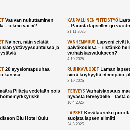
ET
KAUPALLINEN YHTEISTYÖ
Vauvan nukuttaminen
Laste
a – oikein vai ei?
– Parasta lapsellesi jo vuod
21.11.2025
ET
VANHEMMUUS
Nainen, näin selätät
Lapseni eivät 
uisiän ystävyyssuhteissa ja
päiväkodissa – riistänkö hei
 ystäviä
varhaiskasvatukseen?
4.10.2025
ET
RUUHKAVUODET
20 syyslomapuuhaa
Laman lapset,
en kanssa
siirrä köyhyyttä eteenpäin jäl
2.10.2025
TERVEYS
määrä Pilttejä vedetään pois
Varhaislapsuus maa
 homemyrkkyriski!
hyvästä terveydelle – tästä 
10.4.2025
LAPSET
Kevätaurinko porotta
disson Blu Hotel Oulu
suojata lapsen silmät!
24.3.2025