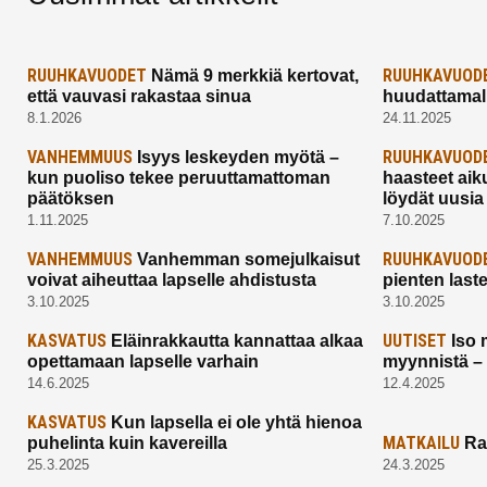
RUUHKAVUODET
RUUHKAVUOD
Nämä 9 merkkiä kertovat,
että vauvasi rakastaa sinua
huudattamall
8.1.2026
24.11.2025
VANHEMMUUS
RUUHKAVUOD
Isyys leskeyden myötä –
kun puoliso tekee peruuttamattoman
haasteet aik
päätöksen
löydät uusia
1.11.2025
7.10.2025
VANHEMMUUS
RUUHKAVUOD
Vanhemman somejulkaisut
voivat aiheuttaa lapselle ahdistusta
pienten last
3.10.2025
3.10.2025
KASVATUS
UUTISET
Eläinrakkautta kannattaa alkaa
Iso 
opettamaan lapselle varhain
myynnistä –
14.6.2025
12.4.2025
KASVATUS
Kun lapsella ei ole yhtä hienoa
MATKAILU
puhelinta kuin kavereilla
Ra
25.3.2025
24.3.2025