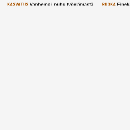
KASVATUS
RUOKA
Vanhempi, puhu työelämästä
Einek
lapselle – mutta mieti sanojasi!
asiat ja saa
25.2.2025
24.2.2025
Aitoa vertaistukea perhearkeen, lempeästi
myötäeläen
Facebook
Instagram
TikTok
X