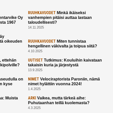
RUUHKAVUODET
Minkä ikäiseksi
ntarvike Oy
vanhempien pitäisi auttaa lastaan
esta 1967
taloudellisesti?
14.11.2025
käy
RUUHKAVUODET
ltä oikeuden
Miten tunnistaa
hengellinen väkivalta ja toipua siitä?
4.10.2025
UUTISET
 ettehän
Tutkimus: Kouluihin kaivataan
kipolville?
takaisin kuria ja järjestystä
13.9.2025
NIMET
seudulla on
Velociraptorista Paroniin, nämä
on kyse
nimet hylättiin vuonna 2024!
1.4.2025
ARKI
a: Muista
Vaikea, mutta tärkeä aihe:
Puhutaanhan teillä kuolemasta?
4.3.2025