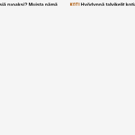
KOTI
siä ruoaksi? Muista nämä
Hyödynnä talvikelit koti
t paremman aterian
– 2 näppärää vinkkiä!
24.2.2025
Etusivu
Meistä
Ruuhkavuodet
Lapsiperhe
Vanhemmuus
Tietosuojalauseke
© 2026 Ruuhkavuodet.fi. Kaikki oikeudet pidätetään.