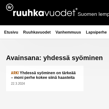
Siirry
sisältöön
Suomen lemp
Ruuhkavuodet.fi
Etusivu
Ruuhkavuodet
Vanhemmuus
Lapsiperhe
Avainsana:
yhdessä syöminen
ARKI
Yhdessä syöminen on tärkeää
– moni perhe kokee siinä haasteita
22.3.2024