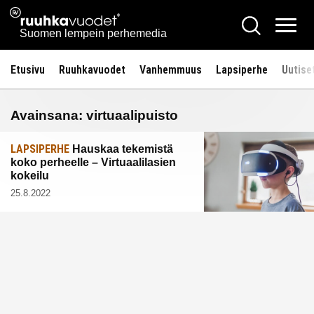
Siirry
Ruuhkavuodet.fi
Hae
sisältöön
Vali
Suomen lempein perhemedia
Etusivu
Ruuhkavuodet
Vanhemmuus
Lapsiperhe
Uutise
Avainsana:
virtuaalipuisto
LAPSIPERHE
Hauskaa tekemistä
koko perheelle – Virtuaalilasien
kokeilu
25.8.2022