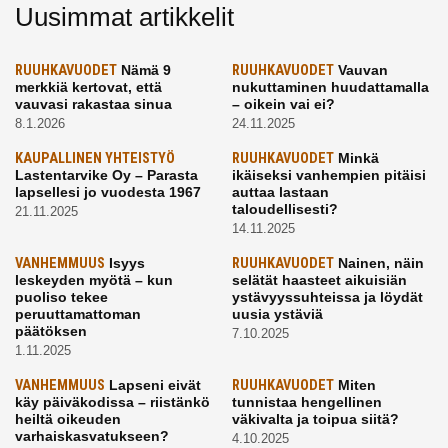
Uusimmat artikkelit
RUUHKAVUODET
Nämä 9
RUUHKAVUODET
Vauvan
merkkiä kertovat, että
nukuttaminen huudattamalla
vauvasi rakastaa sinua
– oikein vai ei?
8.1.2026
24.11.2025
KAUPALLINEN YHTEISTYÖ
RUUHKAVUODET
Minkä
Lastentarvike Oy – Parasta
ikäiseksi vanhempien pitäisi
lapsellesi jo vuodesta 1967
auttaa lastaan
taloudellisesti?
21.11.2025
14.11.2025
VANHEMMUUS
Isyys
RUUHKAVUODET
Nainen, näin
leskeyden myötä – kun
selätät haasteet aikuisiän
puoliso tekee
ystävyyssuhteissa ja löydät
peruuttamattoman
uusia ystäviä
päätöksen
7.10.2025
1.11.2025
VANHEMMUUS
Lapseni eivät
RUUHKAVUODET
Miten
käy päiväkodissa – riistänkö
tunnistaa hengellinen
heiltä oikeuden
väkivalta ja toipua siitä?
varhaiskasvatukseen?
4.10.2025