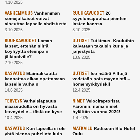
4.10.2025
VANHEMMUUS
Vanhemman
RUUHKAVUODET
20
somejulkaisut voivat
syyslomapuuhaa pienten
aiheuttaa lapselle ahdistusta
lasten kanssa
3.10.2025
3.10.2025
RUUHKAVUODET
Laman
UUTISET
Tutkimus: Kouluihin
lapset, ettehän siirrä
kaivataan takaisin kuria ja
köyhyyttä eteenpäin
järjestystä
jälkipolville?
13.9.2025
2.10.2025
KASVATUS
Eläinrakkautta
UUTISET
Iso määrä Pilttejä
kannattaa alkaa opettamaan
vedetään pois myynnistä –
lapselle varhain
homemyrkkyriski!
14.6.2025
12.4.2025
TERVEYS
Varhaislapsuus
NIMET
Velociraptorista
maaseudulla on hyvästä
Paroniin, nämä nimet
terveydelle – tästä on kyse
hylättiin vuonna 2024!
10.4.2025
1.4.2025
KASVATUS
Kun lapsella ei ole
MATKAILU
Radisson Blu Hotel
yhtä hienoa puhelinta kuin
Oulu
kavereilla
24.3.2025