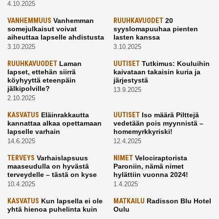
4.10.2025
VANHEMMUUS
Vanhemman
RUUHKAVUODET
20
somejulkaisut voivat
syyslomapuuhaa pienten
aiheuttaa lapselle ahdistusta
lasten kanssa
3.10.2025
3.10.2025
RUUHKAVUODET
Laman
UUTISET
Tutkimus: Kouluihin
lapset, ettehän siirrä
kaivataan takaisin kuria ja
köyhyyttä eteenpäin
järjestystä
jälkipolville?
13.9.2025
2.10.2025
KASVATUS
Eläinrakkautta
UUTISET
Iso määrä Pilttejä
kannattaa alkaa opettamaan
vedetään pois myynnistä –
lapselle varhain
homemyrkkyriski!
14.6.2025
12.4.2025
TERVEYS
Varhaislapsuus
NIMET
Velociraptorista
maaseudulla on hyvästä
Paroniin, nämä nimet
terveydelle – tästä on kyse
hylättiin vuonna 2024!
10.4.2025
1.4.2025
KASVATUS
Kun lapsella ei ole
MATKAILU
Radisson Blu Hotel
yhtä hienoa puhelinta kuin
Oulu
kavereilla
24.3.2025