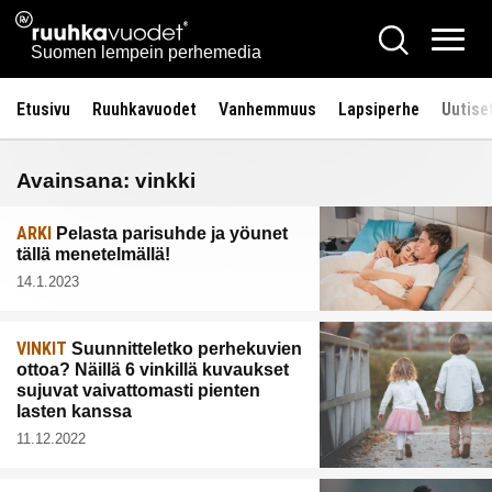
Siirry
Ruuhkavuodet.fi
Hae
sisältöön
Vali
Suomen lempein perhemedia
Etusivu
Ruuhkavuodet
Vanhemmuus
Lapsiperhe
Uutise
Avainsana:
vinkki
ARKI
Pelasta parisuhde ja yöunet
tällä menetelmällä!
14.1.2023
VINKIT
Suunnitteletko perhekuvien
ottoa? Näillä 6 vinkillä kuvaukset
sujuvat vaivattomasti pienten
lasten kanssa
11.12.2022