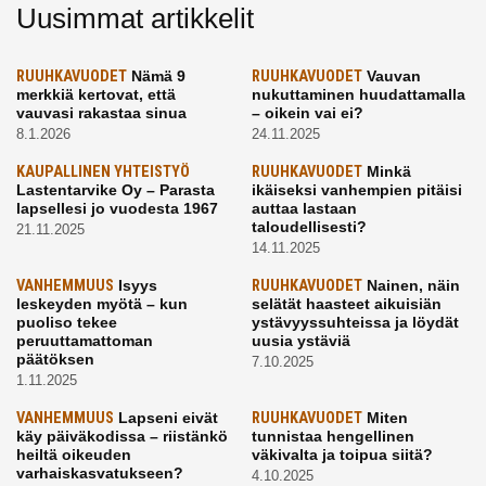
Uusimmat artikkelit
RUUHKAVUODET
Nämä 9
RUUHKAVUODET
Vauvan
merkkiä kertovat, että
nukuttaminen huudattamalla
vauvasi rakastaa sinua
– oikein vai ei?
8.1.2026
24.11.2025
KAUPALLINEN YHTEISTYÖ
RUUHKAVUODET
Minkä
Lastentarvike Oy – Parasta
ikäiseksi vanhempien pitäisi
lapsellesi jo vuodesta 1967
auttaa lastaan
taloudellisesti?
21.11.2025
14.11.2025
VANHEMMUUS
Isyys
RUUHKAVUODET
Nainen, näin
leskeyden myötä – kun
selätät haasteet aikuisiän
puoliso tekee
ystävyyssuhteissa ja löydät
peruuttamattoman
uusia ystäviä
päätöksen
7.10.2025
1.11.2025
VANHEMMUUS
Lapseni eivät
RUUHKAVUODET
Miten
käy päiväkodissa – riistänkö
tunnistaa hengellinen
heiltä oikeuden
väkivalta ja toipua siitä?
varhaiskasvatukseen?
4.10.2025