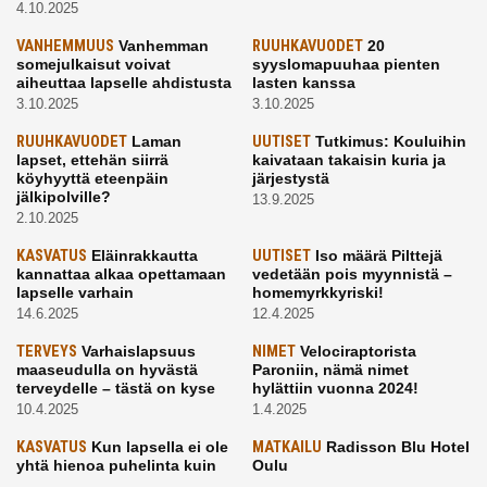
4.10.2025
VANHEMMUUS
Vanhemman
RUUHKAVUODET
20
somejulkaisut voivat
syyslomapuuhaa pienten
aiheuttaa lapselle ahdistusta
lasten kanssa
3.10.2025
3.10.2025
RUUHKAVUODET
Laman
UUTISET
Tutkimus: Kouluihin
lapset, ettehän siirrä
kaivataan takaisin kuria ja
köyhyyttä eteenpäin
järjestystä
jälkipolville?
13.9.2025
2.10.2025
KASVATUS
Eläinrakkautta
UUTISET
Iso määrä Pilttejä
kannattaa alkaa opettamaan
vedetään pois myynnistä –
lapselle varhain
homemyrkkyriski!
14.6.2025
12.4.2025
TERVEYS
Varhaislapsuus
NIMET
Velociraptorista
maaseudulla on hyvästä
Paroniin, nämä nimet
terveydelle – tästä on kyse
hylättiin vuonna 2024!
10.4.2025
1.4.2025
KASVATUS
Kun lapsella ei ole
MATKAILU
Radisson Blu Hotel
yhtä hienoa puhelinta kuin
Oulu
kavereilla
24.3.2025