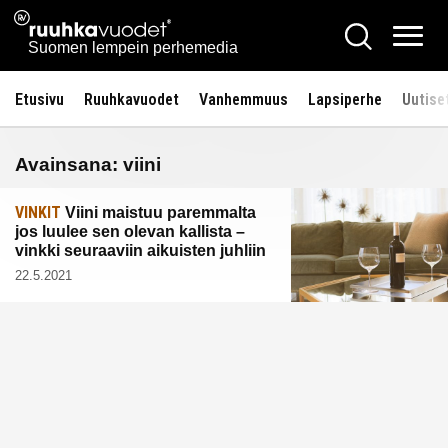
Siirry
Ruuhkavuodet.fi
Hae
sisältöön
Vali
Suomen lempein perhemedia
Etusivu
Ruuhkavuodet
Vanhemmuus
Lapsiperhe
Uutise
Avainsana:
viini
VINKIT
Viini maistuu paremmalta
jos luulee sen olevan kallista –
vinkki seuraaviin aikuisten juhliin
22.5.2021