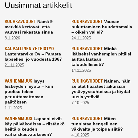
Uusimmat artikkelit
RUUHKAVUODET
Nämä 9
RUUHKAVUODET
Vauvan
merkkiä kertovat, että
nukuttaminen huudattamalla
vauvasi rakastaa sinua
– oikein vai ei?
8.1.2026
24.11.2025
KAUPALLINEN YHTEISTYÖ
RUUHKAVUODET
Minkä
Lastentarvike Oy – Parasta
ikäiseksi vanhempien pitäisi
lapsellesi jo vuodesta 1967
auttaa lastaan
taloudellisesti?
21.11.2025
14.11.2025
VANHEMMUUS
Isyys
RUUHKAVUODET
Nainen, näin
leskeyden myötä – kun
selätät haasteet aikuisiän
puoliso tekee
ystävyyssuhteissa ja löydät
peruuttamattoman
uusia ystäviä
päätöksen
7.10.2025
1.11.2025
VANHEMMUUS
Lapseni eivät
RUUHKAVUODET
Miten
käy päiväkodissa – riistänkö
tunnistaa hengellinen
heiltä oikeuden
väkivalta ja toipua siitä?
varhaiskasvatukseen?
4.10.2025