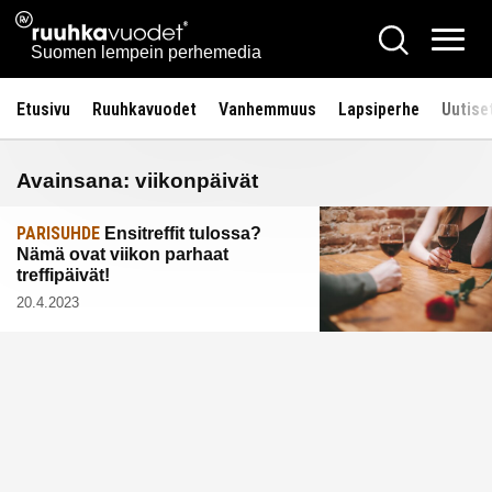
Siirry
Ruuhkavuodet.fi
Hae
sisältöön
Vali
Suomen lempein perhemedia
Etusivu
Ruuhkavuodet
Vanhemmuus
Lapsiperhe
Uutise
Avainsana:
viikonpäivät
PARISUHDE
Ensitreffit tulossa?
Nämä ovat viikon parhaat
treffipäivät!
20.4.2023