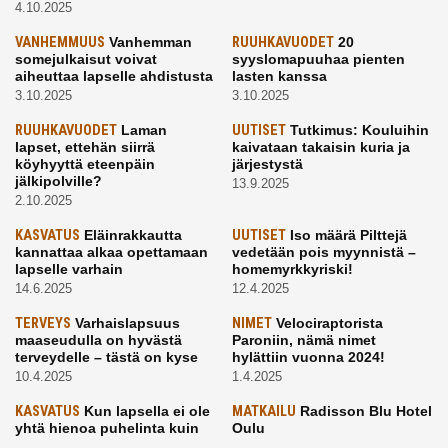
4.10.2025
VANHEMMUUS
Vanhemman
RUUHKAVUODET
20
somejulkaisut voivat
syyslomapuuhaa pienten
aiheuttaa lapselle ahdistusta
lasten kanssa
3.10.2025
3.10.2025
RUUHKAVUODET
Laman
UUTISET
Tutkimus: Kouluihin
lapset, ettehän siirrä
kaivataan takaisin kuria ja
köyhyyttä eteenpäin
järjestystä
jälkipolville?
13.9.2025
2.10.2025
KASVATUS
Eläinrakkautta
UUTISET
Iso määrä Pilttejä
kannattaa alkaa opettamaan
vedetään pois myynnistä –
lapselle varhain
homemyrkkyriski!
14.6.2025
12.4.2025
TERVEYS
Varhaislapsuus
NIMET
Velociraptorista
maaseudulla on hyvästä
Paroniin, nämä nimet
terveydelle – tästä on kyse
hylättiin vuonna 2024!
10.4.2025
1.4.2025
KASVATUS
Kun lapsella ei ole
MATKAILU
Radisson Blu Hotel
yhtä hienoa puhelinta kuin
Oulu
kavereilla
24.3.2025