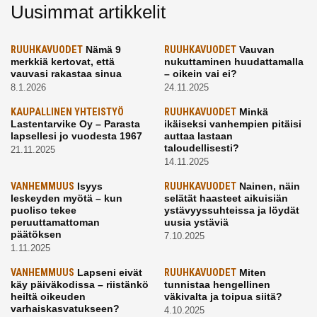
Uusimmat artikkelit
RUUHKAVUODET
Nämä 9
RUUHKAVUODET
Vauvan
merkkiä kertovat, että
nukuttaminen huudattamalla
vauvasi rakastaa sinua
– oikein vai ei?
8.1.2026
24.11.2025
KAUPALLINEN YHTEISTYÖ
RUUHKAVUODET
Minkä
Lastentarvike Oy – Parasta
ikäiseksi vanhempien pitäisi
lapsellesi jo vuodesta 1967
auttaa lastaan
taloudellisesti?
21.11.2025
14.11.2025
VANHEMMUUS
Isyys
RUUHKAVUODET
Nainen, näin
leskeyden myötä – kun
selätät haasteet aikuisiän
puoliso tekee
ystävyyssuhteissa ja löydät
peruuttamattoman
uusia ystäviä
päätöksen
7.10.2025
1.11.2025
VANHEMMUUS
Lapseni eivät
RUUHKAVUODET
Miten
käy päiväkodissa – riistänkö
tunnistaa hengellinen
heiltä oikeuden
väkivalta ja toipua siitä?
varhaiskasvatukseen?
4.10.2025