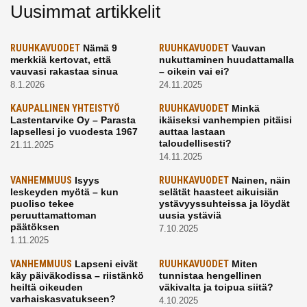
Uusimmat artikkelit
RUUHKAVUODET
Nämä 9
RUUHKAVUODET
Vauvan
merkkiä kertovat, että
nukuttaminen huudattamalla
vauvasi rakastaa sinua
– oikein vai ei?
8.1.2026
24.11.2025
KAUPALLINEN YHTEISTYÖ
RUUHKAVUODET
Minkä
Lastentarvike Oy – Parasta
ikäiseksi vanhempien pitäisi
lapsellesi jo vuodesta 1967
auttaa lastaan
taloudellisesti?
21.11.2025
14.11.2025
VANHEMMUUS
Isyys
RUUHKAVUODET
Nainen, näin
leskeyden myötä – kun
selätät haasteet aikuisiän
puoliso tekee
ystävyyssuhteissa ja löydät
peruuttamattoman
uusia ystäviä
päätöksen
7.10.2025
1.11.2025
VANHEMMUUS
Lapseni eivät
RUUHKAVUODET
Miten
käy päiväkodissa – riistänkö
tunnistaa hengellinen
heiltä oikeuden
väkivalta ja toipua siitä?
varhaiskasvatukseen?
4.10.2025