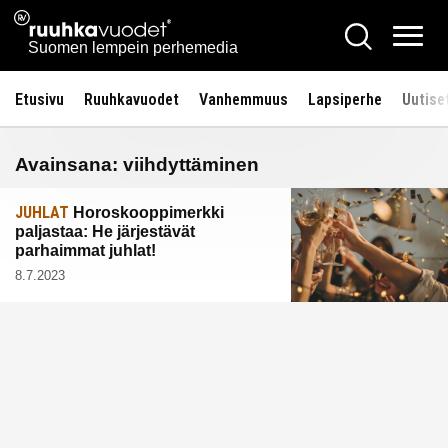
Siirry
Ruuhkavuodet.fi
Hae
sisältöön
Vali
Suomen lempein perhemedia
Etusivu
Ruuhkavuodet
Vanhemmuus
Lapsiperhe
Uutise
Avainsana:
viihdyttäminen
JUHLAT
Horoskooppimerkki
paljastaa: He järjestävät
parhaimmat juhlat!
8.7.2023