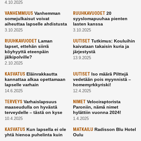
4.10.2025
VANHEMMUUS
Vanhemman
RUUHKAVUODET
20
somejulkaisut voivat
syyslomapuuhaa pienten
aiheuttaa lapselle ahdistusta
lasten kanssa
3.10.2025
3.10.2025
RUUHKAVUODET
Laman
UUTISET
Tutkimus: Kouluihin
lapset, ettehän siirrä
kaivataan takaisin kuria ja
köyhyyttä eteenpäin
järjestystä
jälkipolville?
13.9.2025
2.10.2025
KASVATUS
Eläinrakkautta
UUTISET
Iso määrä Pilttejä
kannattaa alkaa opettamaan
vedetään pois myynnistä –
lapselle varhain
homemyrkkyriski!
14.6.2025
12.4.2025
TERVEYS
Varhaislapsuus
NIMET
Velociraptorista
maaseudulla on hyvästä
Paroniin, nämä nimet
terveydelle – tästä on kyse
hylättiin vuonna 2024!
10.4.2025
1.4.2025
KASVATUS
Kun lapsella ei ole
MATKAILU
Radisson Blu Hotel
yhtä hienoa puhelinta kuin
Oulu
kavereilla
24.3.2025