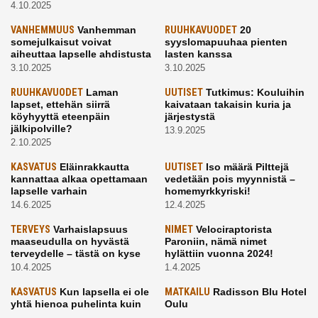
4.10.2025
VANHEMMUUS
Vanhemman
RUUHKAVUODET
20
somejulkaisut voivat
syyslomapuuhaa pienten
aiheuttaa lapselle ahdistusta
lasten kanssa
3.10.2025
3.10.2025
RUUHKAVUODET
Laman
UUTISET
Tutkimus: Kouluihin
lapset, ettehän siirrä
kaivataan takaisin kuria ja
köyhyyttä eteenpäin
järjestystä
jälkipolville?
13.9.2025
2.10.2025
KASVATUS
Eläinrakkautta
UUTISET
Iso määrä Pilttejä
kannattaa alkaa opettamaan
vedetään pois myynnistä –
lapselle varhain
homemyrkkyriski!
14.6.2025
12.4.2025
TERVEYS
Varhaislapsuus
NIMET
Velociraptorista
maaseudulla on hyvästä
Paroniin, nämä nimet
terveydelle – tästä on kyse
hylättiin vuonna 2024!
10.4.2025
1.4.2025
KASVATUS
Kun lapsella ei ole
MATKAILU
Radisson Blu Hotel
yhtä hienoa puhelinta kuin
Oulu
kavereilla
24.3.2025