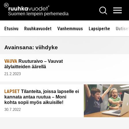
Siirry
Ruuhkavuodet.fi
Hae
sisältöön
Vali
Suomen lempein perhemedia
Etusivu
Ruuhkavuodet
Vanhemmuus
Lapsiperhe
Uutise
Avainsana:
viihdyke
VAUVA
Ruuturaivo – Vauvat
älylaitteiden äärellä
21.2.2023
LAPSET
Tilanteita, joissa lapselle ei
kannata antaa ruutua – Moni
kohta sopii myös aikuisille!
30.7.2022