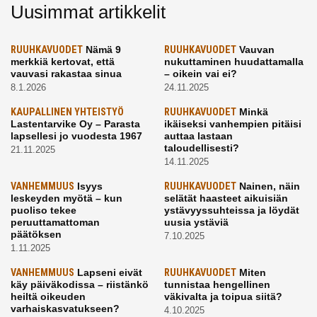
Uusimmat artikkelit
RUUHKAVUODET
Nämä 9
RUUHKAVUODET
Vauvan
merkkiä kertovat, että
nukuttaminen huudattamalla
vauvasi rakastaa sinua
– oikein vai ei?
8.1.2026
24.11.2025
KAUPALLINEN YHTEISTYÖ
RUUHKAVUODET
Minkä
Lastentarvike Oy – Parasta
ikäiseksi vanhempien pitäisi
lapsellesi jo vuodesta 1967
auttaa lastaan
taloudellisesti?
21.11.2025
14.11.2025
VANHEMMUUS
Isyys
RUUHKAVUODET
Nainen, näin
leskeyden myötä – kun
selätät haasteet aikuisiän
puoliso tekee
ystävyyssuhteissa ja löydät
peruuttamattoman
uusia ystäviä
päätöksen
7.10.2025
1.11.2025
VANHEMMUUS
Lapseni eivät
RUUHKAVUODET
Miten
käy päiväkodissa – riistänkö
tunnistaa hengellinen
heiltä oikeuden
väkivalta ja toipua siitä?
varhaiskasvatukseen?
4.10.2025