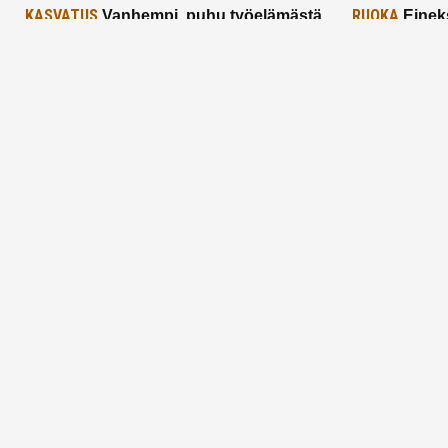
KASVATUS
RUOKA
Vanhempi, puhu työelämästä
Einek
lapselle – mutta mieti sanojasi!
asiat ja saa
25.2.2025
24.2.2025
Aitoa vertaistukea perhearkeen, lempeästi
myötäeläen
Facebook
Instagram
TikTok
X