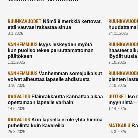
RUUHKAVUODET
RUUHKAVUOD
Nämä 9 merkkiä kertovat,
että vauvasi rakastaa sinua
huudattamall
8.1.2026
24.11.2025
VANHEMMUUS
RUUHKAVUOD
Isyys leskeyden myötä –
kun puoliso tekee peruuttamattoman
haasteet aik
päätöksen
löydät uusia
1.11.2025
7.10.2025
VANHEMMUUS
RUUHKAVUOD
Vanhemman somejulkaisut
voivat aiheuttaa lapselle ahdistusta
pienten last
3.10.2025
3.10.2025
KASVATUS
UUTISET
Eläinrakkautta kannattaa alkaa
Iso 
opettamaan lapselle varhain
myynnistä –
14.6.2025
12.4.2025
KASVATUS
Kun lapsella ei ole yhtä hienoa
MATKAILU
puhelinta kuin kavereilla
Ra
25.3.2025
24.3.2025