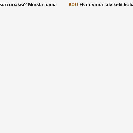
KOTI
siä ruoaksi? Muista nämä
Hyödynnä talvikelit koti
t paremman aterian
– 2 näppärää vinkkiä!
24.2.2025
Etusivu
Meistä
Ruuhkavuodet
Lapsiperhe
Vanhemmuus
Tietosuojalauseke
© 2026 Ruuhkavuodet.fi. Kaikki oikeudet pidätetään.