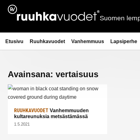
Siirry
sisältöön
Suomen lemp
Ruuhkavuodet.fi
Etusivu
Ruuhkavuodet
Vanhemmuus
Lapsiperhe
Avainsana:
vertaisuus
RUUHKAVUODET
Vanhemmuuden
kultareunuksia metsästämässä
1.5.2021