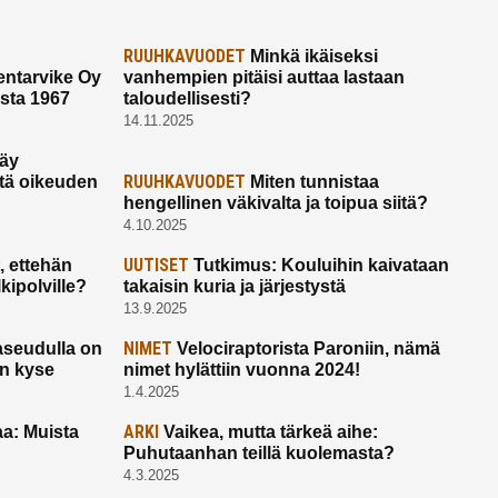
RUUHKAVUODET
Minkä ikäiseksi
ntarvike Oy
vanhempien pitäisi auttaa lastaan
esta 1967
taloudellisesti?
14.11.2025
käy
RUUHKAVUODET
ltä oikeuden
Miten tunnistaa
hengellinen väkivalta ja toipua siitä?
4.10.2025
UUTISET
 ettehän
Tutkimus: Kouluihin kaivataan
kipolville?
takaisin kuria ja järjestystä
13.9.2025
NIMET
seudulla on
Velociraptorista Paroniin, nämä
on kyse
nimet hylättiin vuonna 2024!
1.4.2025
ARKI
a: Muista
Vaikea, mutta tärkeä aihe:
Puhutaanhan teillä kuolemasta?
4.3.2025