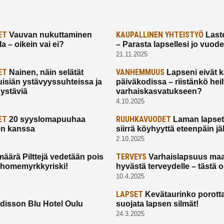
ET
KAUPALLINEN YHTEISTYÖ
Vauvan nukuttaminen
Laste
a – oikein vai ei?
– Parasta lapsellesi jo vuod
21.11.2025
ET
VANHEMMUUS
Nainen, näin selätät
Lapseni eivät 
uisiän ystävyyssuhteissa ja
päiväkodissa – riistänkö hei
 ystäviä
varhaiskasvatukseen?
4.10.2025
ET
RUUHKAVUODET
20 syyslomapuuhaa
Laman lapset,
en kanssa
siirrä köyhyyttä eteenpäin jäl
2.10.2025
TERVEYS
määrä Pilttejä vedetään pois
Varhaislapsuus maa
 homemyrkkyriski!
hyvästä terveydelle – tästä 
10.4.2025
LAPSET
Kevätaurinko porotta
disson Blu Hotel Oulu
suojata lapsen silmät!
24.3.2025