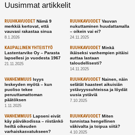
Uusimmat artikkelit
RUUHKAVUODET
Nämä 9
RUUHKAVUODET
Vauvan
merkkiä kertovat, että
nukuttaminen huudattamalla
vauvasi rakastaa sinua
– oikein vai ei?
8.1.2026
24.11.2025
KAUPALLINEN YHTEISTYÖ
RUUHKAVUODET
Minkä
Lastentarvike Oy – Parasta
ikäiseksi vanhempien pitäisi
lapsellesi jo vuodesta 1967
auttaa lastaan
taloudellisesti?
21.11.2025
14.11.2025
VANHEMMUUS
Isyys
RUUHKAVUODET
Nainen, näin
leskeyden myötä – kun
selätät haasteet aikuisiän
puoliso tekee
ystävyyssuhteissa ja löydät
peruuttamattoman
uusia ystäviä
päätöksen
7.10.2025
1.11.2025
VANHEMMUUS
Lapseni eivät
RUUHKAVUODET
Miten
käy päiväkodissa – riistänkö
tunnistaa hengellinen
heiltä oikeuden
väkivalta ja toipua siitä?
varhaiskasvatukseen?
4.10.2025