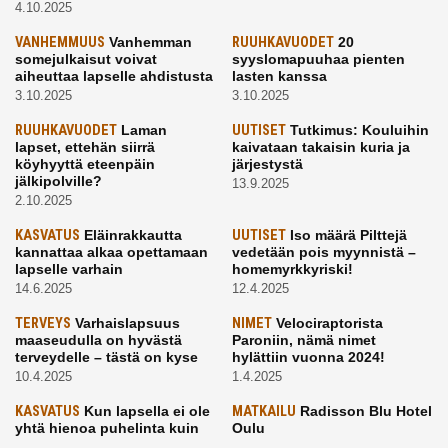
4.10.2025
VANHEMMUUS
Vanhemman
RUUHKAVUODET
20
somejulkaisut voivat
syyslomapuuhaa pienten
aiheuttaa lapselle ahdistusta
lasten kanssa
3.10.2025
3.10.2025
RUUHKAVUODET
Laman
UUTISET
Tutkimus: Kouluihin
lapset, ettehän siirrä
kaivataan takaisin kuria ja
köyhyyttä eteenpäin
järjestystä
jälkipolville?
13.9.2025
2.10.2025
KASVATUS
Eläinrakkautta
UUTISET
Iso määrä Pilttejä
kannattaa alkaa opettamaan
vedetään pois myynnistä –
lapselle varhain
homemyrkkyriski!
14.6.2025
12.4.2025
TERVEYS
Varhaislapsuus
NIMET
Velociraptorista
maaseudulla on hyvästä
Paroniin, nämä nimet
terveydelle – tästä on kyse
hylättiin vuonna 2024!
10.4.2025
1.4.2025
KASVATUS
Kun lapsella ei ole
MATKAILU
Radisson Blu Hotel
yhtä hienoa puhelinta kuin
Oulu
kavereilla
24.3.2025