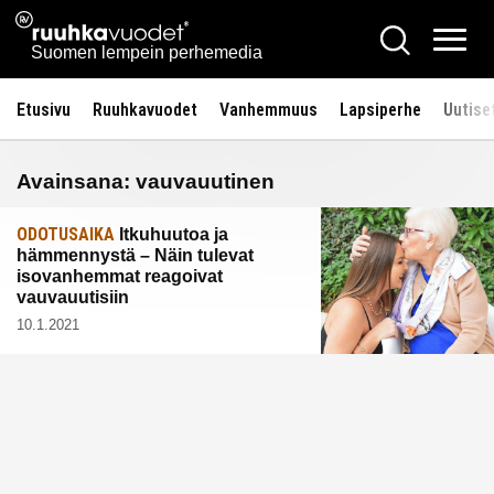
Siirry
Ruuhkavuodet.fi
Hae
sisältöön
Vali
Suomen lempein perhemedia
Etusivu
Ruuhkavuodet
Vanhemmuus
Lapsiperhe
Uutise
Avainsana:
vauvauutinen
ODOTUSAIKA
Itkuhuutoa ja
hämmennystä – Näin tulevat
isovanhemmat reagoivat
vauvauutisiin
10.1.2021