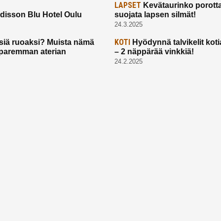
LAPSET
Kevätaurinko porotta
disson Blu Hotel Oulu
suojata lapsen silmät!
24.3.2025
KOTI
siä ruoaksi? Muista nämä
Hyödynnä talvikelit koti
t paremman aterian
– 2 näppärää vinkkiä!
24.2.2025
Etusivu
Meistä
Ruuhkavuodet
Lapsiperhe
Vanhemmuus
Tietosuojalauseke