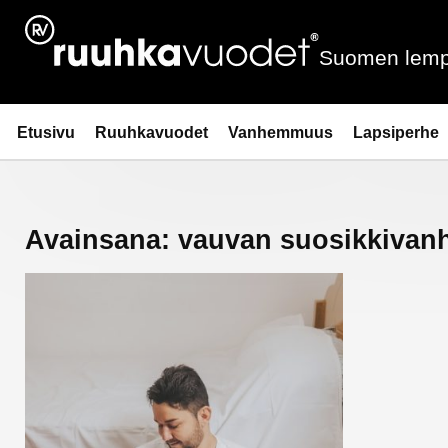
Siirry
sisältöön
Suomen lemp
Ruuhkavuodet.fi
Etusivu
Ruuhkavuodet
Vanhemmuus
Lapsiperhe
Avainsana:
vauvan suosikkivan