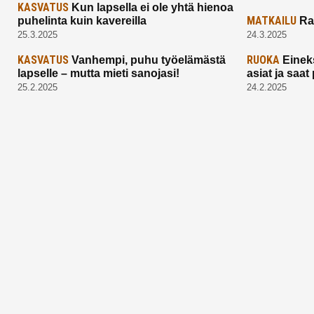
KASVATUS
Kun lapsella ei ole yhtä hienoa
MATKAILU
puhelinta kuin kavereilla
Ra
25.3.2025
24.3.2025
KASVATUS
RUOKA
Vanhempi, puhu työelämästä
Einek
lapselle – mutta mieti sanojasi!
asiat ja saa
25.2.2025
24.2.2025
Aitoa vertaistukea perhearkeen, lempeästi
myötäeläen
Facebook
Instagram
TikTok
X