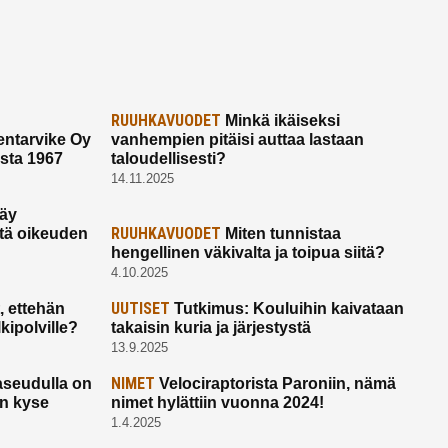
RUUHKAVUODET
Minkä ikäiseksi
ntarvike Oy
vanhempien pitäisi auttaa lastaan
esta 1967
taloudellisesti?
14.11.2025
käy
RUUHKAVUODET
ltä oikeuden
Miten tunnistaa
hengellinen väkivalta ja toipua siitä?
4.10.2025
UUTISET
 ettehän
Tutkimus: Kouluihin kaivataan
kipolville?
takaisin kuria ja järjestystä
13.9.2025
NIMET
seudulla on
Velociraptorista Paroniin, nämä
on kyse
nimet hylättiin vuonna 2024!
1.4.2025