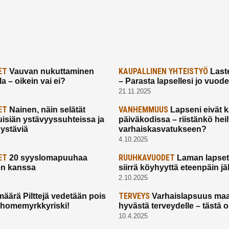
ET
KAUPALLINEN YHTEISTYÖ
Vauvan nukuttaminen
Laste
a – oikein vai ei?
– Parasta lapsellesi jo vuod
21.11.2025
ET
VANHEMMUUS
Nainen, näin selätät
Lapseni eivät 
uisiän ystävyyssuhteissa ja
päiväkodissa – riistänkö hei
 ystäviä
varhaiskasvatukseen?
4.10.2025
ET
RUUHKAVUODET
20 syyslomapuuhaa
Laman lapset,
en kanssa
siirrä köyhyyttä eteenpäin jäl
2.10.2025
TERVEYS
määrä Pilttejä vedetään pois
Varhaislapsuus maa
 homemyrkkyriski!
hyvästä terveydelle – tästä 
10.4.2025