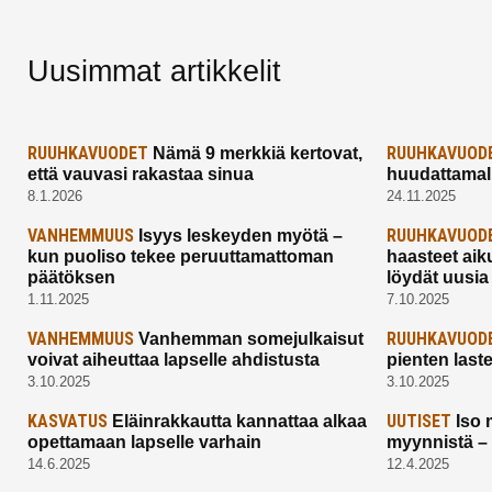
Uusimmat artikkelit
RUUHKAVUODET
RUUHKAVUOD
Nämä 9 merkkiä kertovat,
että vauvasi rakastaa sinua
huudattamall
8.1.2026
24.11.2025
VANHEMMUUS
RUUHKAVUOD
Isyys leskeyden myötä –
kun puoliso tekee peruuttamattoman
haasteet aik
päätöksen
löydät uusia
1.11.2025
7.10.2025
VANHEMMUUS
RUUHKAVUOD
Vanhemman somejulkaisut
voivat aiheuttaa lapselle ahdistusta
pienten last
3.10.2025
3.10.2025
KASVATUS
UUTISET
Eläinrakkautta kannattaa alkaa
Iso 
opettamaan lapselle varhain
myynnistä –
14.6.2025
12.4.2025