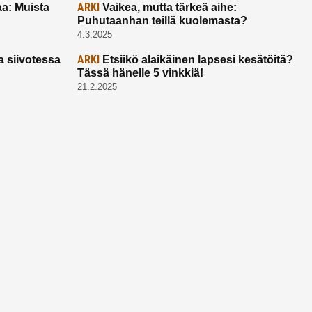
ARKI
a: Muista
Vaikea, mutta tärkeä aihe:
Puhutaanhan teillä kuolemasta?
4.3.2025
ARKI
a siivotessa
Etsiikö alaikäinen lapsesi kesätöitä?
Tässä hänelle 5 vinkkiä!
21.2.2025
Ota yhtettä
Ota yhteyttä:
toimitus@ruuhkavuodet.fi
Yhteistyöt:
myynti@ruuhkavuodet.fi