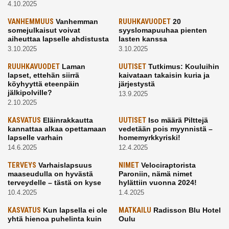
4.10.2025
VANHEMMUUS
Vanhemman
RUUHKAVUODET
20
somejulkaisut voivat
syyslomapuuhaa pienten
aiheuttaa lapselle ahdistusta
lasten kanssa
3.10.2025
3.10.2025
RUUHKAVUODET
Laman
UUTISET
Tutkimus: Kouluihin
lapset, ettehän siirrä
kaivataan takaisin kuria ja
köyhyyttä eteenpäin
järjestystä
jälkipolville?
13.9.2025
2.10.2025
KASVATUS
Eläinrakkautta
UUTISET
Iso määrä Pilttejä
kannattaa alkaa opettamaan
vedetään pois myynnistä –
lapselle varhain
homemyrkkyriski!
14.6.2025
12.4.2025
TERVEYS
Varhaislapsuus
NIMET
Velociraptorista
maaseudulla on hyvästä
Paroniin, nämä nimet
terveydelle – tästä on kyse
hylättiin vuonna 2024!
10.4.2025
1.4.2025
KASVATUS
Kun lapsella ei ole
MATKAILU
Radisson Blu Hotel
yhtä hienoa puhelinta kuin
Oulu
kavereilla
24.3.2025