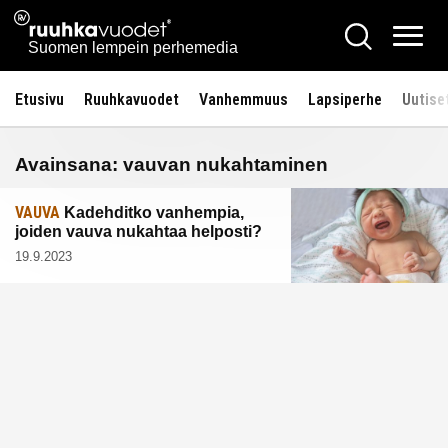
Siirry
Ruuhkavuodet.fi
Hae
sisältöön
Vali
Suomen lempein perhemedia
Etusivu
Ruuhkavuodet
Vanhemmuus
Lapsiperhe
Uutise
Avainsana:
vauvan nukahtaminen
VAUVA
Kadehditko vanhempia,
joiden vauva nukahtaa helposti?
19.9.2023