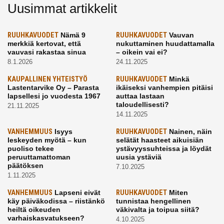
Uusimmat artikkelit
RUUHKAVUODET
Nämä 9
RUUHKAVUODET
Vauvan
merkkiä kertovat, että
nukuttaminen huudattamalla
vauvasi rakastaa sinua
– oikein vai ei?
8.1.2026
24.11.2025
KAUPALLINEN YHTEISTYÖ
RUUHKAVUODET
Minkä
Lastentarvike Oy – Parasta
ikäiseksi vanhempien pitäisi
lapsellesi jo vuodesta 1967
auttaa lastaan
taloudellisesti?
21.11.2025
14.11.2025
VANHEMMUUS
Isyys
RUUHKAVUODET
Nainen, näin
leskeyden myötä – kun
selätät haasteet aikuisiän
puoliso tekee
ystävyyssuhteissa ja löydät
peruuttamattoman
uusia ystäviä
päätöksen
7.10.2025
1.11.2025
VANHEMMUUS
Lapseni eivät
RUUHKAVUODET
Miten
käy päiväkodissa – riistänkö
tunnistaa hengellinen
heiltä oikeuden
väkivalta ja toipua siitä?
varhaiskasvatukseen?
4.10.2025