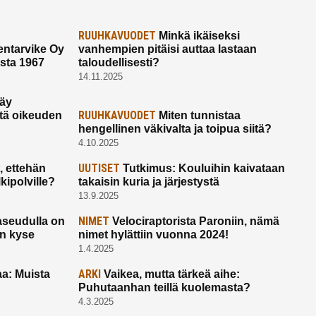
RUUHKAVUODET
Minkä ikäiseksi
ntarvike Oy
vanhempien pitäisi auttaa lastaan
esta 1967
taloudellisesti?
14.11.2025
käy
RUUHKAVUODET
ltä oikeuden
Miten tunnistaa
hengellinen väkivalta ja toipua siitä?
4.10.2025
UUTISET
 ettehän
Tutkimus: Kouluihin kaivataan
kipolville?
takaisin kuria ja järjestystä
13.9.2025
NIMET
seudulla on
Velociraptorista Paroniin, nämä
on kyse
nimet hylättiin vuonna 2024!
1.4.2025
ARKI
a: Muista
Vaikea, mutta tärkeä aihe:
Puhutaanhan teillä kuolemasta?
4.3.2025