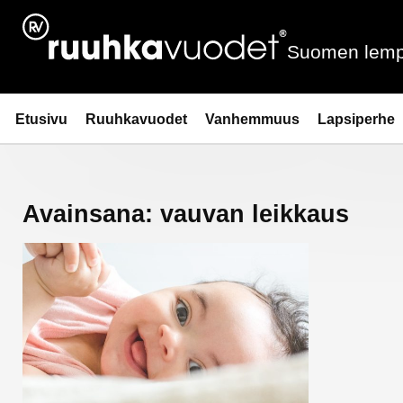
Siirry
sisältöön
Suomen lemp
Ruuhkavuodet.fi
Etusivu
Ruuhkavuodet
Vanhemmuus
Lapsiperhe
Avainsana:
vauvan leikkaus