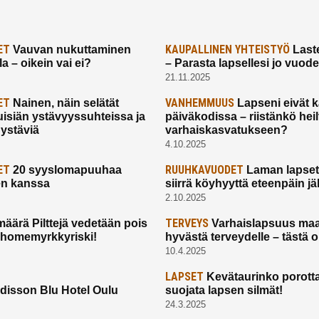
ET
KAUPALLINEN YHTEISTYÖ
Vauvan nukuttaminen
Laste
a – oikein vai ei?
– Parasta lapsellesi jo vuod
21.11.2025
ET
VANHEMMUUS
Nainen, näin selätät
Lapseni eivät 
uisiän ystävyyssuhteissa ja
päiväkodissa – riistänkö hei
 ystäviä
varhaiskasvatukseen?
4.10.2025
ET
RUUHKAVUODET
20 syyslomapuuhaa
Laman lapset,
en kanssa
siirrä köyhyyttä eteenpäin jäl
2.10.2025
TERVEYS
määrä Pilttejä vedetään pois
Varhaislapsuus maa
 homemyrkkyriski!
hyvästä terveydelle – tästä 
10.4.2025
LAPSET
Kevätaurinko porotta
disson Blu Hotel Oulu
suojata lapsen silmät!
24.3.2025