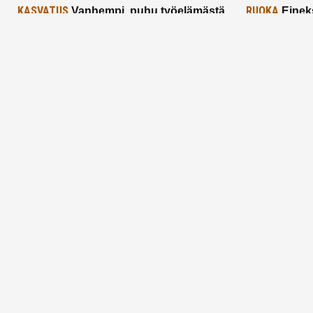
KASVATUS
RUOKA
Vanhempi, puhu työelämästä
Einek
lapselle – mutta mieti sanojasi!
asiat ja saa
25.2.2025
24.2.2025
Aitoa vertaistukea perhearkeen, lempeästi
myötäeläen
Facebook
Instagram
TikTok
X