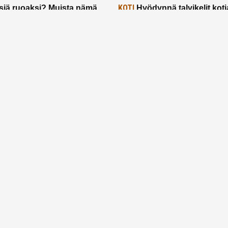
KOTI
siä ruoaksi? Muista nämä
Hyödynnä talvikelit koti
t paremman aterian
– 2 näppärää vinkkiä!
24.2.2025
Etusivu
Meistä
Ruuhkavuodet
Lapsiperhe
Vanhemmuus
Tietosuojalauseke
© 2026 Ruuhkavuodet.fi. Kaikki oikeudet pidätetään.