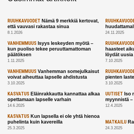
RUUHKAVUODET
RUUHKAVUOD
Nämä 9 merkkiä kertovat,
että vauvasi rakastaa sinua
huudattamall
8.1.2026
24.11.2025
VANHEMMUUS
RUUHKAVUOD
Isyys leskeyden myötä –
kun puoliso tekee peruuttamattoman
haasteet aik
päätöksen
löydät uusia
1.11.2025
7.10.2025
VANHEMMUUS
RUUHKAVUOD
Vanhemman somejulkaisut
voivat aiheuttaa lapselle ahdistusta
pienten last
3.10.2025
3.10.2025
KASVATUS
UUTISET
Eläinrakkautta kannattaa alkaa
Iso 
opettamaan lapselle varhain
myynnistä –
14.6.2025
12.4.2025
KASVATUS
Kun lapsella ei ole yhtä hienoa
MATKAILU
puhelinta kuin kavereilla
Ra
25.3.2025
24.3.2025