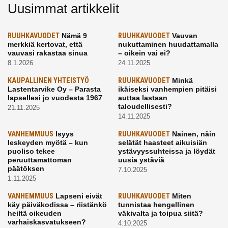
Uusimmat artikkelit
RUUHKAVUODET
Nämä 9
RUUHKAVUODET
Vauvan
merkkiä kertovat, että
nukuttaminen huudattamalla
vauvasi rakastaa sinua
– oikein vai ei?
8.1.2026
24.11.2025
KAUPALLINEN YHTEISTYÖ
RUUHKAVUODET
Minkä
Lastentarvike Oy – Parasta
ikäiseksi vanhempien pitäisi
lapsellesi jo vuodesta 1967
auttaa lastaan
taloudellisesti?
21.11.2025
14.11.2025
VANHEMMUUS
Isyys
RUUHKAVUODET
Nainen, näin
leskeyden myötä – kun
selätät haasteet aikuisiän
puoliso tekee
ystävyyssuhteissa ja löydät
peruuttamattoman
uusia ystäviä
päätöksen
7.10.2025
1.11.2025
VANHEMMUUS
Lapseni eivät
RUUHKAVUODET
Miten
käy päiväkodissa – riistänkö
tunnistaa hengellinen
heiltä oikeuden
väkivalta ja toipua siitä?
varhaiskasvatukseen?
4.10.2025