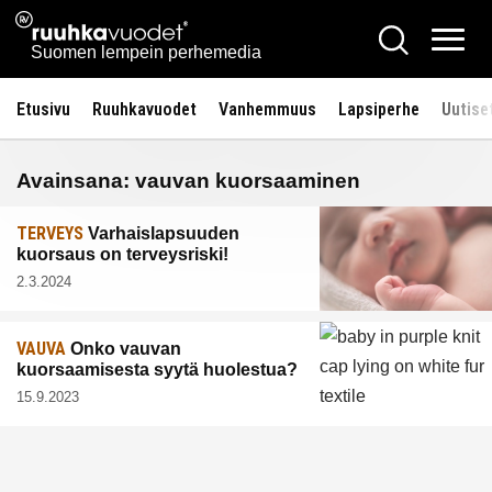
Siirry
Ruuhkavuodet.fi
Hae
sisältöön
Vali
Suomen lempein perhemedia
Etusivu
Ruuhkavuodet
Vanhemmuus
Lapsiperhe
Uutise
Avainsana:
vauvan kuorsaaminen
TERVEYS
Varhaislapsuuden
kuorsaus on terveysriski!
2.3.2024
VAUVA
Onko vauvan
kuorsaamisesta syytä huolestua?
15.9.2023