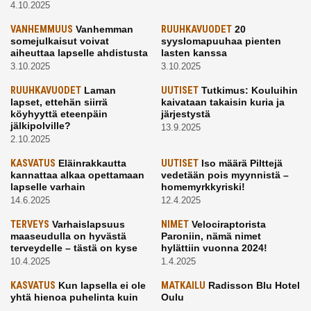
4.10.2025
VANHEMMUUS
Vanhemman
RUUHKAVUODET
20
somejulkaisut voivat
syyslomapuuhaa pienten
aiheuttaa lapselle ahdistusta
lasten kanssa
3.10.2025
3.10.2025
RUUHKAVUODET
Laman
UUTISET
Tutkimus: Kouluihin
lapset, ettehän siirrä
kaivataan takaisin kuria ja
köyhyyttä eteenpäin
järjestystä
jälkipolville?
13.9.2025
2.10.2025
KASVATUS
Eläinrakkautta
UUTISET
Iso määrä Pilttejä
kannattaa alkaa opettamaan
vedetään pois myynnistä –
lapselle varhain
homemyrkkyriski!
14.6.2025
12.4.2025
TERVEYS
Varhaislapsuus
NIMET
Velociraptorista
maaseudulla on hyvästä
Paroniin, nämä nimet
terveydelle – tästä on kyse
hylättiin vuonna 2024!
10.4.2025
1.4.2025
KASVATUS
Kun lapsella ei ole
MATKAILU
Radisson Blu Hotel
yhtä hienoa puhelinta kuin
Oulu
kavereilla
24.3.2025