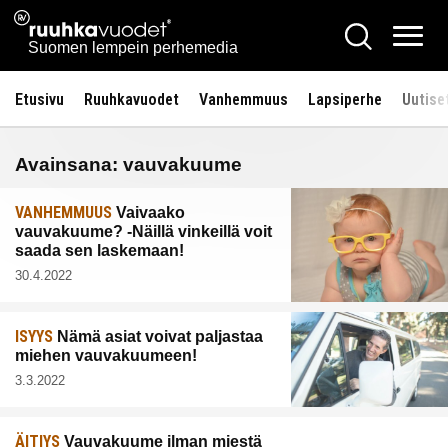
Siirry
Ruuhkavuodet.fi
Hae
sisältöön
Vali
Suomen lempein perhemedia
Etusivu
Ruuhkavuodet
Vanhemmuus
Lapsiperhe
Uutise
Avainsana:
vauvakuume
VANHEMMUUS
Vaivaako
vauvakuume? -Näillä vinkeillä voit
saada sen laskemaan!
30.4.2022
ISYYS
Nämä asiat voivat paljastaa
miehen vauvakuumeen!
3.3.2022
ÄITIYS
Vauvakuume ilman miestä