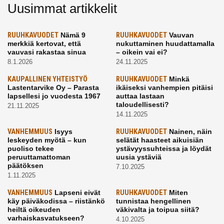
Uusimmat artikkelit
RUUHKAVUODET
Nämä 9
RUUHKAVUODET
Vauvan
merkkiä kertovat, että
nukuttaminen huudattamalla
vauvasi rakastaa sinua
– oikein vai ei?
8.1.2026
24.11.2025
KAUPALLINEN YHTEISTYÖ
RUUHKAVUODET
Minkä
Lastentarvike Oy – Parasta
ikäiseksi vanhempien pitäisi
lapsellesi jo vuodesta 1967
auttaa lastaan
taloudellisesti?
21.11.2025
14.11.2025
VANHEMMUUS
Isyys
RUUHKAVUODET
Nainen, näin
leskeyden myötä – kun
selätät haasteet aikuisiän
puoliso tekee
ystävyyssuhteissa ja löydät
peruuttamattoman
uusia ystäviä
päätöksen
7.10.2025
1.11.2025
VANHEMMUUS
Lapseni eivät
RUUHKAVUODET
Miten
käy päiväkodissa – riistänkö
tunnistaa hengellinen
heiltä oikeuden
väkivalta ja toipua siitä?
varhaiskasvatukseen?
4.10.2025