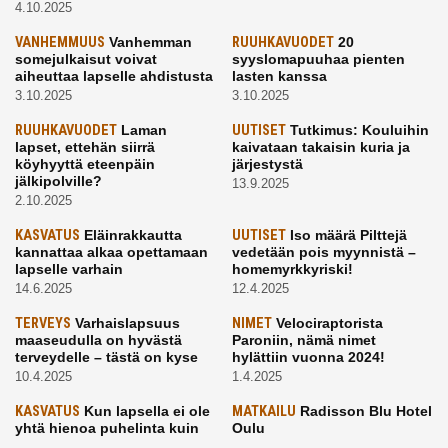
4.10.2025
VANHEMMUUS
Vanhemman
RUUHKAVUODET
20
somejulkaisut voivat
syyslomapuuhaa pienten
aiheuttaa lapselle ahdistusta
lasten kanssa
3.10.2025
3.10.2025
RUUHKAVUODET
Laman
UUTISET
Tutkimus: Kouluihin
lapset, ettehän siirrä
kaivataan takaisin kuria ja
köyhyyttä eteenpäin
järjestystä
jälkipolville?
13.9.2025
2.10.2025
KASVATUS
Eläinrakkautta
UUTISET
Iso määrä Pilttejä
kannattaa alkaa opettamaan
vedetään pois myynnistä –
lapselle varhain
homemyrkkyriski!
14.6.2025
12.4.2025
TERVEYS
Varhaislapsuus
NIMET
Velociraptorista
maaseudulla on hyvästä
Paroniin, nämä nimet
terveydelle – tästä on kyse
hylättiin vuonna 2024!
10.4.2025
1.4.2025
KASVATUS
Kun lapsella ei ole
MATKAILU
Radisson Blu Hotel
yhtä hienoa puhelinta kuin
Oulu
kavereilla
24.3.2025