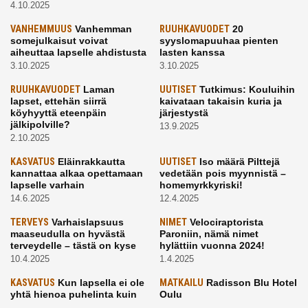
4.10.2025
VANHEMMUUS
Vanhemman
RUUHKAVUODET
20
somejulkaisut voivat
syyslomapuuhaa pienten
aiheuttaa lapselle ahdistusta
lasten kanssa
3.10.2025
3.10.2025
RUUHKAVUODET
Laman
UUTISET
Tutkimus: Kouluihin
lapset, ettehän siirrä
kaivataan takaisin kuria ja
köyhyyttä eteenpäin
järjestystä
jälkipolville?
13.9.2025
2.10.2025
KASVATUS
Eläinrakkautta
UUTISET
Iso määrä Pilttejä
kannattaa alkaa opettamaan
vedetään pois myynnistä –
lapselle varhain
homemyrkkyriski!
14.6.2025
12.4.2025
TERVEYS
Varhaislapsuus
NIMET
Velociraptorista
maaseudulla on hyvästä
Paroniin, nämä nimet
terveydelle – tästä on kyse
hylättiin vuonna 2024!
10.4.2025
1.4.2025
KASVATUS
Kun lapsella ei ole
MATKAILU
Radisson Blu Hotel
yhtä hienoa puhelinta kuin
Oulu
kavereilla
24.3.2025