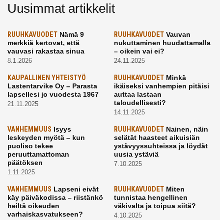
Uusimmat artikkelit
RUUHKAVUODET
Nämä 9
RUUHKAVUODET
Vauvan
merkkiä kertovat, että
nukuttaminen huudattamalla
vauvasi rakastaa sinua
– oikein vai ei?
8.1.2026
24.11.2025
KAUPALLINEN YHTEISTYÖ
RUUHKAVUODET
Minkä
Lastentarvike Oy – Parasta
ikäiseksi vanhempien pitäisi
lapsellesi jo vuodesta 1967
auttaa lastaan
taloudellisesti?
21.11.2025
14.11.2025
VANHEMMUUS
Isyys
RUUHKAVUODET
Nainen, näin
leskeyden myötä – kun
selätät haasteet aikuisiän
puoliso tekee
ystävyyssuhteissa ja löydät
peruuttamattoman
uusia ystäviä
päätöksen
7.10.2025
1.11.2025
VANHEMMUUS
Lapseni eivät
RUUHKAVUODET
Miten
käy päiväkodissa – riistänkö
tunnistaa hengellinen
heiltä oikeuden
väkivalta ja toipua siitä?
varhaiskasvatukseen?
4.10.2025