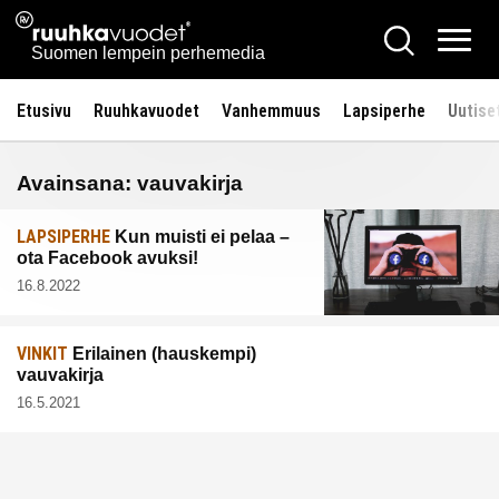
Siirry
Ruuhkavuodet.fi
Hae
sisältöön
Vali
Suomen lempein perhemedia
Etusivu
Ruuhkavuodet
Vanhemmuus
Lapsiperhe
Uutise
Avainsana:
vauvakirja
LAPSIPERHE
Kun muisti ei pelaa –
ota Facebook avuksi!
16.8.2022
VINKIT
Erilainen (hauskempi)
vauvakirja
16.5.2021