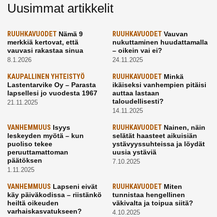
Uusimmat artikkelit
RUUHKAVUODET
Nämä 9
RUUHKAVUODET
Vauvan
merkkiä kertovat, että
nukuttaminen huudattamalla
vauvasi rakastaa sinua
– oikein vai ei?
8.1.2026
24.11.2025
KAUPALLINEN YHTEISTYÖ
RUUHKAVUODET
Minkä
Lastentarvike Oy – Parasta
ikäiseksi vanhempien pitäisi
lapsellesi jo vuodesta 1967
auttaa lastaan
taloudellisesti?
21.11.2025
14.11.2025
VANHEMMUUS
Isyys
RUUHKAVUODET
Nainen, näin
leskeyden myötä – kun
selätät haasteet aikuisiän
puoliso tekee
ystävyyssuhteissa ja löydät
peruuttamattoman
uusia ystäviä
päätöksen
7.10.2025
1.11.2025
VANHEMMUUS
Lapseni eivät
RUUHKAVUODET
Miten
käy päiväkodissa – riistänkö
tunnistaa hengellinen
heiltä oikeuden
väkivalta ja toipua siitä?
varhaiskasvatukseen?
4.10.2025