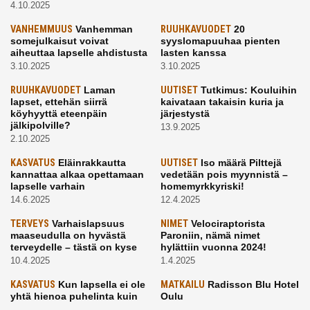
4.10.2025
VANHEMMUUS
Vanhemman
RUUHKAVUODET
20
somejulkaisut voivat
syyslomapuuhaa pienten
aiheuttaa lapselle ahdistusta
lasten kanssa
3.10.2025
3.10.2025
RUUHKAVUODET
Laman
UUTISET
Tutkimus: Kouluihin
lapset, ettehän siirrä
kaivataan takaisin kuria ja
köyhyyttä eteenpäin
järjestystä
jälkipolville?
13.9.2025
2.10.2025
KASVATUS
Eläinrakkautta
UUTISET
Iso määrä Pilttejä
kannattaa alkaa opettamaan
vedetään pois myynnistä –
lapselle varhain
homemyrkkyriski!
14.6.2025
12.4.2025
TERVEYS
Varhaislapsuus
NIMET
Velociraptorista
maaseudulla on hyvästä
Paroniin, nämä nimet
terveydelle – tästä on kyse
hylättiin vuonna 2024!
10.4.2025
1.4.2025
KASVATUS
Kun lapsella ei ole
MATKAILU
Radisson Blu Hotel
yhtä hienoa puhelinta kuin
Oulu
kavereilla
24.3.2025