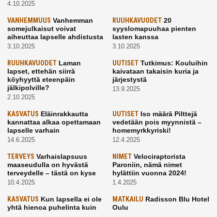
4.10.2025
VANHEMMUUS
Vanhemman
RUUHKAVUODET
20
somejulkaisut voivat
syyslomapuuhaa pienten
aiheuttaa lapselle ahdistusta
lasten kanssa
3.10.2025
3.10.2025
RUUHKAVUODET
Laman
UUTISET
Tutkimus: Kouluihin
lapset, ettehän siirrä
kaivataan takaisin kuria ja
köyhyyttä eteenpäin
järjestystä
jälkipolville?
13.9.2025
2.10.2025
KASVATUS
Eläinrakkautta
UUTISET
Iso määrä Pilttejä
kannattaa alkaa opettamaan
vedetään pois myynnistä –
lapselle varhain
homemyrkkyriski!
14.6.2025
12.4.2025
TERVEYS
Varhaislapsuus
NIMET
Velociraptorista
maaseudulla on hyvästä
Paroniin, nämä nimet
terveydelle – tästä on kyse
hylättiin vuonna 2024!
10.4.2025
1.4.2025
KASVATUS
Kun lapsella ei ole
MATKAILU
Radisson Blu Hotel
yhtä hienoa puhelinta kuin
Oulu
kavereilla
24.3.2025