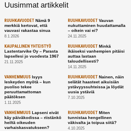
Uusimmat artikkelit
RUUHKAVUODET
Nämä 9
RUUHKAVUODET
Vauvan
merkkiä kertovat, että
nukuttaminen huudattamalla
vauvasi rakastaa sinua
– oikein vai ei?
8.1.2026
24.11.2025
KAUPALLINEN YHTEISTYÖ
RUUHKAVUODET
Minkä
Lastentarvike Oy – Parasta
ikäiseksi vanhempien pitäisi
lapsellesi jo vuodesta 1967
auttaa lastaan
taloudellisesti?
21.11.2025
14.11.2025
VANHEMMUUS
Isyys
RUUHKAVUODET
Nainen, näin
leskeyden myötä – kun
selätät haasteet aikuisiän
puoliso tekee
ystävyyssuhteissa ja löydät
peruuttamattoman
uusia ystäviä
päätöksen
7.10.2025
1.11.2025
VANHEMMUUS
Lapseni eivät
RUUHKAVUODET
Miten
käy päiväkodissa – riistänkö
tunnistaa hengellinen
heiltä oikeuden
väkivalta ja toipua siitä?
varhaiskasvatukseen?
4.10.2025