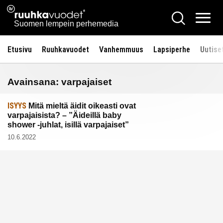
Siirry
Ruuhkavuodet.fi
Hae
sisältöön
Vali
Suomen lempein perhemedia
Etusivu
Ruuhkavuodet
Vanhemmuus
Lapsiperhe
Uutise
Avainsana:
varpajaiset
ISYYS
Mitä mieltä äidit oikeasti ovat
varpajaisista? – ”Äideillä baby
shower -juhlat, isillä varpajaiset”
10.6.2022