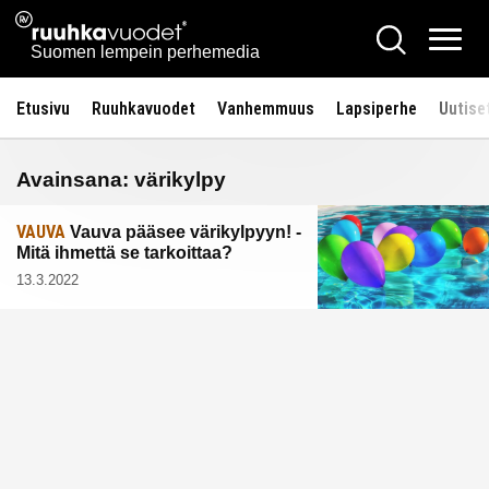
Siirry
Ruuhkavuodet.fi
Hae
sisältöön
Vali
Suomen lempein perhemedia
Etusivu
Ruuhkavuodet
Vanhemmuus
Lapsiperhe
Uutise
Avainsana:
värikylpy
VAUVA
Vauva pääsee värikylpyyn! -
Mitä ihmettä se tarkoittaa?
13.3.2022