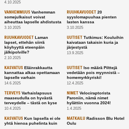
4.10.2025
VANHEMMUUS
Vanhemman
RUUHKAVUODET
20
somejulkaisut voivat
syyslomapuuhaa pienten
aiheuttaa lapselle ahdistusta
lasten kanssa
3.10.2025
3.10.2025
RUUHKAVUODET
Laman
UUTISET
Tutkimus: Kouluihin
lapset, ettehän siirrä
kaivataan takaisin kuria ja
köyhyyttä eteenpäin
järjestystä
jälkipolville?
13.9.2025
2.10.2025
KASVATUS
Eläinrakkautta
UUTISET
Iso määrä Pilttejä
kannattaa alkaa opettamaan
vedetään pois myynnistä –
lapselle varhain
homemyrkkyriski!
14.6.2025
12.4.2025
TERVEYS
Varhaislapsuus
NIMET
Velociraptorista
maaseudulla on hyvästä
Paroniin, nämä nimet
terveydelle – tästä on kyse
hylättiin vuonna 2024!
10.4.2025
1.4.2025
KASVATUS
Kun lapsella ei ole
MATKAILU
Radisson Blu Hotel
yhtä hienoa puhelinta kuin
Oulu
kavereilla
24.3.2025