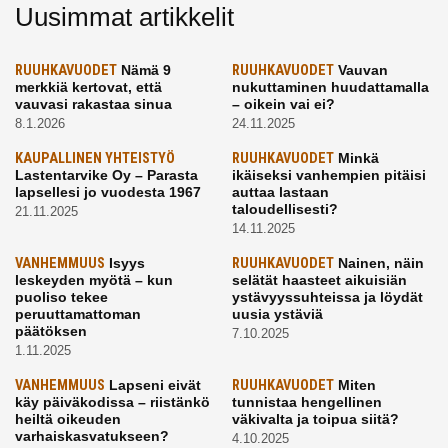
Uusimmat artikkelit
RUUHKAVUODET
Nämä 9
RUUHKAVUODET
Vauvan
merkkiä kertovat, että
nukuttaminen huudattamalla
vauvasi rakastaa sinua
– oikein vai ei?
8.1.2026
24.11.2025
KAUPALLINEN YHTEISTYÖ
RUUHKAVUODET
Minkä
Lastentarvike Oy – Parasta
ikäiseksi vanhempien pitäisi
lapsellesi jo vuodesta 1967
auttaa lastaan
taloudellisesti?
21.11.2025
14.11.2025
VANHEMMUUS
Isyys
RUUHKAVUODET
Nainen, näin
leskeyden myötä – kun
selätät haasteet aikuisiän
puoliso tekee
ystävyyssuhteissa ja löydät
peruuttamattoman
uusia ystäviä
päätöksen
7.10.2025
1.11.2025
VANHEMMUUS
Lapseni eivät
RUUHKAVUODET
Miten
käy päiväkodissa – riistänkö
tunnistaa hengellinen
heiltä oikeuden
väkivalta ja toipua siitä?
varhaiskasvatukseen?
4.10.2025