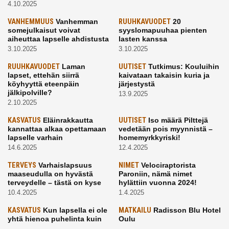
4.10.2025
VANHEMMUUS
Vanhemman
RUUHKAVUODET
20
somejulkaisut voivat
syyslomapuuhaa pienten
aiheuttaa lapselle ahdistusta
lasten kanssa
3.10.2025
3.10.2025
RUUHKAVUODET
Laman
UUTISET
Tutkimus: Kouluihin
lapset, ettehän siirrä
kaivataan takaisin kuria ja
köyhyyttä eteenpäin
järjestystä
jälkipolville?
13.9.2025
2.10.2025
KASVATUS
Eläinrakkautta
UUTISET
Iso määrä Pilttejä
kannattaa alkaa opettamaan
vedetään pois myynnistä –
lapselle varhain
homemyrkkyriski!
14.6.2025
12.4.2025
TERVEYS
Varhaislapsuus
NIMET
Velociraptorista
maaseudulla on hyvästä
Paroniin, nämä nimet
terveydelle – tästä on kyse
hylättiin vuonna 2024!
10.4.2025
1.4.2025
KASVATUS
Kun lapsella ei ole
MATKAILU
Radisson Blu Hotel
yhtä hienoa puhelinta kuin
Oulu
kavereilla
24.3.2025