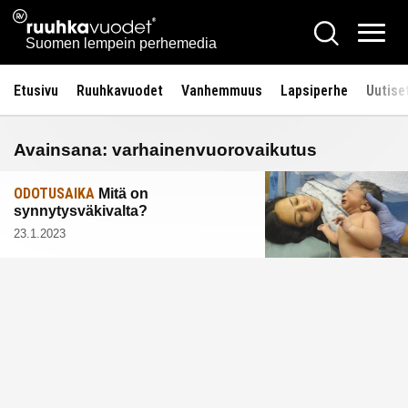
Siirry
Ruuhkavuodet.fi
Hae
sisältöön
Vali
Suomen lempein perhemedia
Etusivu
Ruuhkavuodet
Vanhemmuus
Lapsiperhe
Uutise
Avainsana:
varhainenvuorovaikutus
ODOTUSAIKA
Mitä on
synnytysväkivalta?
23.1.2023