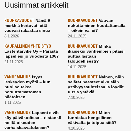
Uusimmat artikkelit
RUUHKAVUODET
Nämä 9
RUUHKAVUODET
Vauvan
merkkiä kertovat, että
nukuttaminen huudattamalla
vauvasi rakastaa sinua
– oikein vai ei?
8.1.2026
24.11.2025
KAUPALLINEN YHTEISTYÖ
RUUHKAVUODET
Minkä
Lastentarvike Oy – Parasta
ikäiseksi vanhempien pitäisi
lapsellesi jo vuodesta 1967
auttaa lastaan
taloudellisesti?
21.11.2025
14.11.2025
VANHEMMUUS
Isyys
RUUHKAVUODET
Nainen, näin
leskeyden myötä – kun
selätät haasteet aikuisiän
puoliso tekee
ystävyyssuhteissa ja löydät
peruuttamattoman
uusia ystäviä
päätöksen
7.10.2025
1.11.2025
VANHEMMUUS
Lapseni eivät
RUUHKAVUODET
Miten
käy päiväkodissa – riistänkö
tunnistaa hengellinen
heiltä oikeuden
väkivalta ja toipua siitä?
varhaiskasvatukseen?
4.10.2025