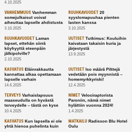
4.10.2025
VANHEMMUUS
Vanhemman
RUUHKAVUODET
20
somejulkaisut voivat
syyslomapuuhaa pienten
aiheuttaa lapselle ahdistusta
lasten kanssa
3.10.2025
3.10.2025
RUUHKAVUODET
Laman
UUTISET
Tutkimus: Kouluihin
lapset, ettehän siirrä
kaivataan takaisin kuria ja
köyhyyttä eteenpäin
järjestystä
jälkipolville?
13.9.2025
2.10.2025
KASVATUS
Eläinrakkautta
UUTISET
Iso määrä Pilttejä
kannattaa alkaa opettamaan
vedetään pois myynnistä –
lapselle varhain
homemyrkkyriski!
14.6.2025
12.4.2025
TERVEYS
Varhaislapsuus
NIMET
Velociraptorista
maaseudulla on hyvästä
Paroniin, nämä nimet
terveydelle – tästä on kyse
hylättiin vuonna 2024!
10.4.2025
1.4.2025
KASVATUS
Kun lapsella ei ole
MATKAILU
Radisson Blu Hotel
yhtä hienoa puhelinta kuin
Oulu
kavereilla
24.3.2025