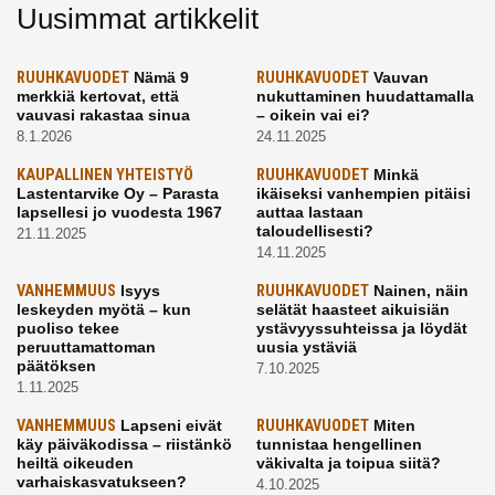
Uusimmat artikkelit
RUUHKAVUODET
Nämä 9
RUUHKAVUODET
Vauvan
merkkiä kertovat, että
nukuttaminen huudattamalla
vauvasi rakastaa sinua
– oikein vai ei?
8.1.2026
24.11.2025
KAUPALLINEN YHTEISTYÖ
RUUHKAVUODET
Minkä
Lastentarvike Oy – Parasta
ikäiseksi vanhempien pitäisi
lapsellesi jo vuodesta 1967
auttaa lastaan
taloudellisesti?
21.11.2025
14.11.2025
VANHEMMUUS
Isyys
RUUHKAVUODET
Nainen, näin
leskeyden myötä – kun
selätät haasteet aikuisiän
puoliso tekee
ystävyyssuhteissa ja löydät
peruuttamattoman
uusia ystäviä
päätöksen
7.10.2025
1.11.2025
VANHEMMUUS
Lapseni eivät
RUUHKAVUODET
Miten
käy päiväkodissa – riistänkö
tunnistaa hengellinen
heiltä oikeuden
väkivalta ja toipua siitä?
varhaiskasvatukseen?
4.10.2025