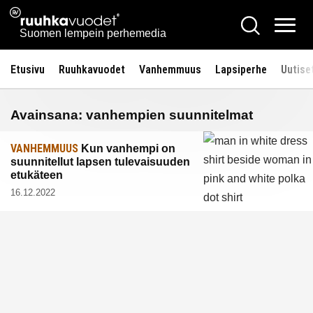
Siirry
Ruuhkavuodet.fi
Hae
sisältöön
Vali
Suomen lempein perhemedia
Etusivu
Ruuhkavuodet
Vanhemmuus
Lapsiperhe
Uutise
Avainsana:
vanhempien suunnitelmat
VANHEMMUUS
Kun vanhempi on
suunnitellut lapsen tulevaisuuden
etukäteen
16.12.2022