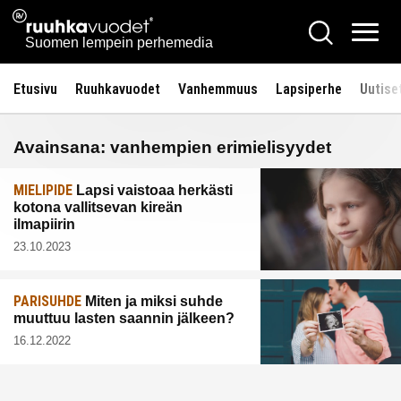
Siirry
Ruuhkavuodet.fi
Hae
sisältöön
Vali
Suomen lempein perhemedia
Etusivu
Ruuhkavuodet
Vanhemmuus
Lapsiperhe
Uutise
Avainsana:
vanhempien erimielisyydet
MIELIPIDE
Lapsi vaistoaa herkästi
kotona vallitsevan kireän
ilmapiirin
23.10.2023
PARISUHDE
Miten ja miksi suhde
muuttuu lasten saannin jälkeen?
16.12.2022