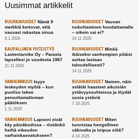
Uusimmat artikkelit
RUUHKAVUODET
Nämä 9
RUUHKAVUODET
Vauvan
merkkiä kertovat, että
nukuttaminen huudattamalla
vauvasi rakastaa sinua
– oikein vai ei?
8.1.2026
24.11.2025
KAUPALLINEN YHTEISTYÖ
RUUHKAVUODET
Minkä
Lastentarvike Oy – Parasta
ikäiseksi vanhempien pitäisi
lapsellesi jo vuodesta 1967
auttaa lastaan
taloudellisesti?
21.11.2025
14.11.2025
VANHEMMUUS
Isyys
RUUHKAVUODET
Nainen, näin
leskeyden myötä – kun
selätät haasteet aikuisiän
puoliso tekee
ystävyyssuhteissa ja löydät
peruuttamattoman
uusia ystäviä
päätöksen
7.10.2025
1.11.2025
VANHEMMUUS
Lapseni eivät
RUUHKAVUODET
Miten
käy päiväkodissa – riistänkö
tunnistaa hengellinen
heiltä oikeuden
väkivalta ja toipua siitä?
varhaiskasvatukseen?
4.10.2025