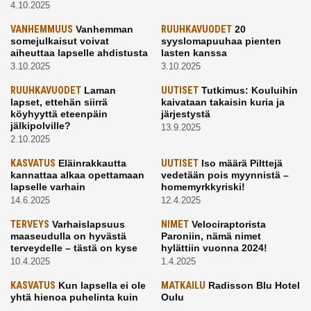
4.10.2025
VANHEMMUUS
Vanhemman
RUUHKAVUODET
20
somejulkaisut voivat
syyslomapuuhaa pienten
aiheuttaa lapselle ahdistusta
lasten kanssa
3.10.2025
3.10.2025
RUUHKAVUODET
Laman
UUTISET
Tutkimus: Kouluihin
lapset, ettehän siirrä
kaivataan takaisin kuria ja
köyhyyttä eteenpäin
järjestystä
jälkipolville?
13.9.2025
2.10.2025
KASVATUS
Eläinrakkautta
UUTISET
Iso määrä Pilttejä
kannattaa alkaa opettamaan
vedetään pois myynnistä –
lapselle varhain
homemyrkkyriski!
14.6.2025
12.4.2025
TERVEYS
Varhaislapsuus
NIMET
Velociraptorista
maaseudulla on hyvästä
Paroniin, nämä nimet
terveydelle – tästä on kyse
hylättiin vuonna 2024!
10.4.2025
1.4.2025
KASVATUS
Kun lapsella ei ole
MATKAILU
Radisson Blu Hotel
yhtä hienoa puhelinta kuin
Oulu
kavereilla
24.3.2025