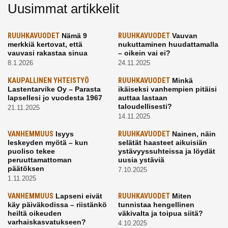
Uusimmat artikkelit
RUUHKAVUODET
Nämä 9
RUUHKAVUODET
Vauvan
merkkiä kertovat, että
nukuttaminen huudattamalla
vauvasi rakastaa sinua
– oikein vai ei?
8.1.2026
24.11.2025
KAUPALLINEN YHTEISTYÖ
RUUHKAVUODET
Minkä
Lastentarvike Oy – Parasta
ikäiseksi vanhempien pitäisi
lapsellesi jo vuodesta 1967
auttaa lastaan
taloudellisesti?
21.11.2025
14.11.2025
VANHEMMUUS
Isyys
RUUHKAVUODET
Nainen, näin
leskeyden myötä – kun
selätät haasteet aikuisiän
puoliso tekee
ystävyyssuhteissa ja löydät
peruuttamattoman
uusia ystäviä
päätöksen
7.10.2025
1.11.2025
VANHEMMUUS
Lapseni eivät
RUUHKAVUODET
Miten
käy päiväkodissa – riistänkö
tunnistaa hengellinen
heiltä oikeuden
väkivalta ja toipua siitä?
varhaiskasvatukseen?
4.10.2025