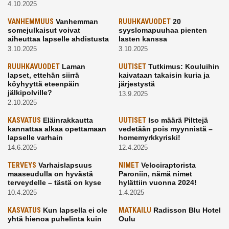
4.10.2025
VANHEMMUUS
Vanhemman
RUUHKAVUODET
20
somejulkaisut voivat
syyslomapuuhaa pienten
aiheuttaa lapselle ahdistusta
lasten kanssa
3.10.2025
3.10.2025
RUUHKAVUODET
Laman
UUTISET
Tutkimus: Kouluihin
lapset, ettehän siirrä
kaivataan takaisin kuria ja
köyhyyttä eteenpäin
järjestystä
jälkipolville?
13.9.2025
2.10.2025
KASVATUS
Eläinrakkautta
UUTISET
Iso määrä Pilttejä
kannattaa alkaa opettamaan
vedetään pois myynnistä –
lapselle varhain
homemyrkkyriski!
14.6.2025
12.4.2025
TERVEYS
Varhaislapsuus
NIMET
Velociraptorista
maaseudulla on hyvästä
Paroniin, nämä nimet
terveydelle – tästä on kyse
hylättiin vuonna 2024!
10.4.2025
1.4.2025
KASVATUS
Kun lapsella ei ole
MATKAILU
Radisson Blu Hotel
yhtä hienoa puhelinta kuin
Oulu
kavereilla
24.3.2025