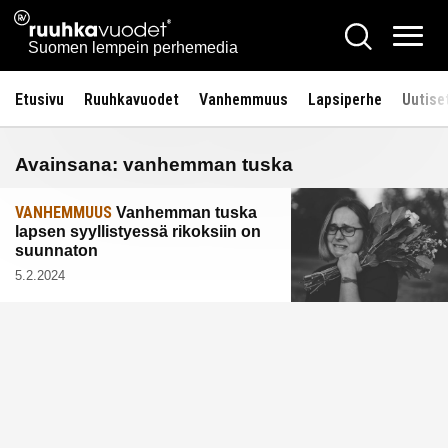
Siirry
Ruuhkavuodet.fi
Hae
sisältöön
Vali
Suomen lempein perhemedia
Etusivu
Ruuhkavuodet
Vanhemmuus
Lapsiperhe
Uutise
Avainsana:
vanhemman tuska
VANHEMMUUS
Vanhemman tuska
lapsen syyllistyessä rikoksiin on
suunnaton
5.2.2024