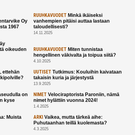
RUUHKAVUODET
Minkä ikäiseksi
ntarvike Oy
vanhempien pitäisi auttaa lastaan
esta 1967
taloudellisesti?
14.11.2025
käy
RUUHKAVUODET
ltä oikeuden
Miten tunnistaa
hengellinen väkivalta ja toipua siitä?
4.10.2025
UUTISET
 ettehän
Tutkimus: Kouluihin kaivataan
kipolville?
takaisin kuria ja järjestystä
13.9.2025
NIMET
seudulla on
Velociraptorista Paroniin, nämä
on kyse
nimet hylättiin vuonna 2024!
1.4.2025
ARKI
a: Muista
Vaikea, mutta tärkeä aihe:
Puhutaanhan teillä kuolemasta?
4.3.2025