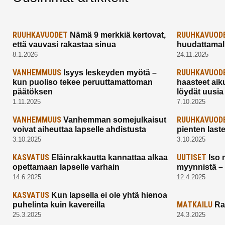
RUUHKAVUODET
RUUHKAVUOD
Nämä 9 merkkiä kertovat,
että vauvasi rakastaa sinua
huudattamall
8.1.2026
24.11.2025
VANHEMMUUS
RUUHKAVUOD
Isyys leskeyden myötä –
kun puoliso tekee peruuttamattoman
haasteet aik
päätöksen
löydät uusia
1.11.2025
7.10.2025
VANHEMMUUS
RUUHKAVUOD
Vanhemman somejulkaisut
voivat aiheuttaa lapselle ahdistusta
pienten last
3.10.2025
3.10.2025
KASVATUS
UUTISET
Eläinrakkautta kannattaa alkaa
Iso 
opettamaan lapselle varhain
myynnistä –
14.6.2025
12.4.2025
KASVATUS
Kun lapsella ei ole yhtä hienoa
MATKAILU
puhelinta kuin kavereilla
Ra
25.3.2025
24.3.2025