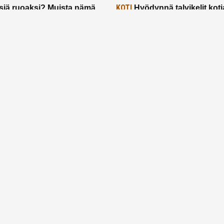
KOTI
siä ruoaksi? Muista nämä
Hyödynnä talvikelit koti
t paremman aterian
– 2 näppärää vinkkiä!
24.2.2025
Etusivu
Meistä
Ruuhkavuodet
Lapsiperhe
Vanhemmuus
Tietosuojalauseke
© 2026 Ruuhkavuodet.fi. Kaikki oikeudet pidätetään.