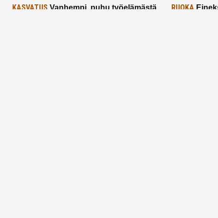
KASVATUS
RUOKA
Vanhempi, puhu työelämästä
Einek
lapselle – mutta mieti sanojasi!
asiat ja saa
25.2.2025
24.2.2025
Aitoa vertaistukea perhearkeen, lempeästi
myötäeläen
Facebook
Instagram
TikTok
X