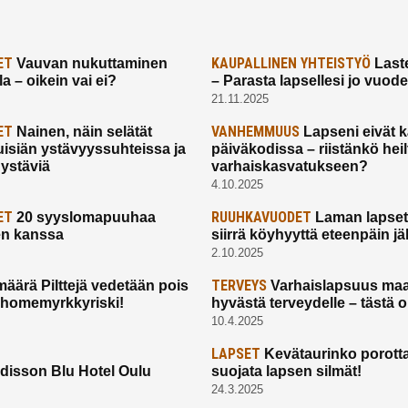
ET
KAUPALLINEN YHTEISTYÖ
Vauvan nukuttaminen
Laste
a – oikein vai ei?
– Parasta lapsellesi jo vuod
21.11.2025
ET
VANHEMMUUS
Nainen, näin selätät
Lapseni eivät 
uisiän ystävyyssuhteissa ja
päiväkodissa – riistänkö hei
 ystäviä
varhaiskasvatukseen?
4.10.2025
ET
RUUHKAVUODET
20 syyslomapuuhaa
Laman lapset,
en kanssa
siirrä köyhyyttä eteenpäin jäl
2.10.2025
TERVEYS
määrä Pilttejä vedetään pois
Varhaislapsuus maa
 homemyrkkyriski!
hyvästä terveydelle – tästä 
10.4.2025
LAPSET
Kevätaurinko porotta
disson Blu Hotel Oulu
suojata lapsen silmät!
24.3.2025