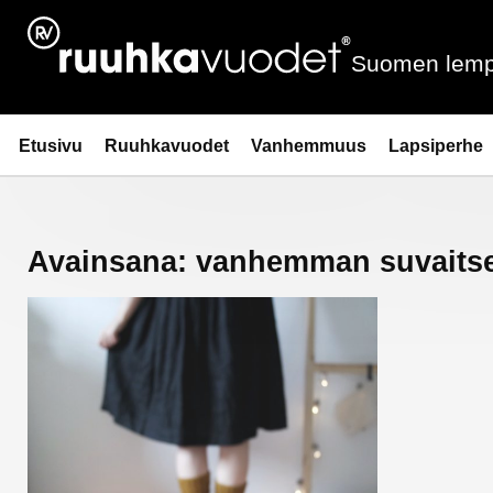
Siirry
sisältöön
Suomen lemp
Ruuhkavuodet.fi
Etusivu
Ruuhkavuodet
Vanhemmuus
Lapsiperhe
Avainsana:
vanhemman suvaits