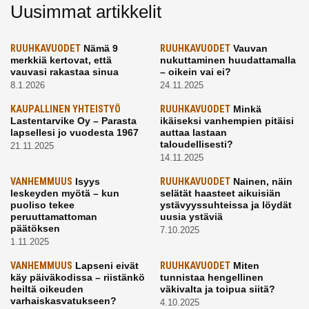
Uusimmat artikkelit
RUUHKAVUODET
Nämä 9
RUUHKAVUODET
Vauvan
merkkiä kertovat, että
nukuttaminen huudattamalla
vauvasi rakastaa sinua
– oikein vai ei?
8.1.2026
24.11.2025
KAUPALLINEN YHTEISTYÖ
RUUHKAVUODET
Minkä
Lastentarvike Oy – Parasta
ikäiseksi vanhempien pitäisi
lapsellesi jo vuodesta 1967
auttaa lastaan
taloudellisesti?
21.11.2025
14.11.2025
VANHEMMUUS
Isyys
RUUHKAVUODET
Nainen, näin
leskeyden myötä – kun
selätät haasteet aikuisiän
puoliso tekee
ystävyyssuhteissa ja löydät
peruuttamattoman
uusia ystäviä
päätöksen
7.10.2025
1.11.2025
VANHEMMUUS
Lapseni eivät
RUUHKAVUODET
Miten
käy päiväkodissa – riistänkö
tunnistaa hengellinen
heiltä oikeuden
väkivalta ja toipua siitä?
varhaiskasvatukseen?
4.10.2025