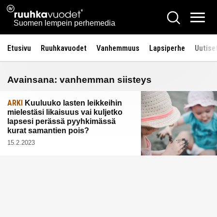
Siirry
Ruuhkavuodet.fi
Hae
sisältöön
Vali
Suomen lempein perhemedia
Etusivu
Ruuhkavuodet
Vanhemmuus
Lapsiperhe
Uutise
Avainsana:
vanhemman siisteys
ARKI
Kuuluuko lasten leikkeihin
mielestäsi likaisuus vai kuljetko
lapsesi perässä pyyhkimässä
kurat samantien pois?
15.2.2023