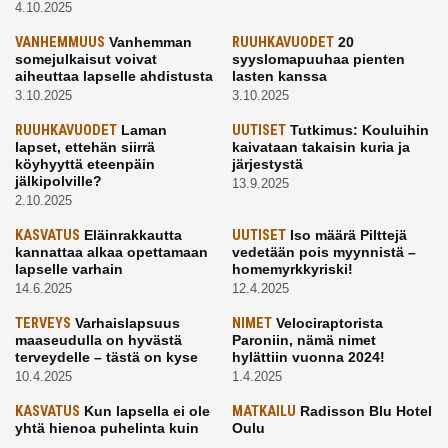
4.10.2025
VANHEMMUUS
Vanhemman
RUUHKAVUODET
20
somejulkaisut voivat
syyslomapuuhaa pienten
aiheuttaa lapselle ahdistusta
lasten kanssa
3.10.2025
3.10.2025
RUUHKAVUODET
Laman
UUTISET
Tutkimus: Kouluihin
lapset, ettehän siirrä
kaivataan takaisin kuria ja
köyhyyttä eteenpäin
järjestystä
jälkipolville?
13.9.2025
2.10.2025
KASVATUS
Eläinrakkautta
UUTISET
Iso määrä Pilttejä
kannattaa alkaa opettamaan
vedetään pois myynnistä –
lapselle varhain
homemyrkkyriski!
14.6.2025
12.4.2025
TERVEYS
Varhaislapsuus
NIMET
Velociraptorista
maaseudulla on hyvästä
Paroniin, nämä nimet
terveydelle – tästä on kyse
hylättiin vuonna 2024!
10.4.2025
1.4.2025
KASVATUS
Kun lapsella ei ole
MATKAILU
Radisson Blu Hotel
yhtä hienoa puhelinta kuin
Oulu
kavereilla
24.3.2025