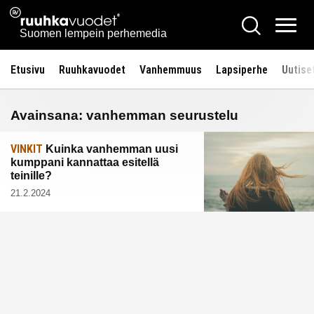
Siirry
Ruuhkavuodet.fi
Hae
sisältöön
Vali
Suomen lempein perhemedia
Etusivu
Ruuhkavuodet
Vanhemmuus
Lapsiperhe
Uutise
Avainsana:
vanhemman seurustelu
VINKIT
Kuinka vanhemman uusi
kumppani kannattaa esitellä
teinille?
21.2.2024