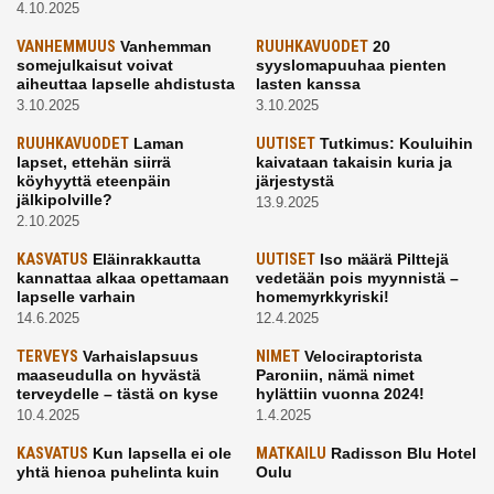
4.10.2025
VANHEMMUUS
Vanhemman
RUUHKAVUODET
20
somejulkaisut voivat
syyslomapuuhaa pienten
aiheuttaa lapselle ahdistusta
lasten kanssa
3.10.2025
3.10.2025
RUUHKAVUODET
Laman
UUTISET
Tutkimus: Kouluihin
lapset, ettehän siirrä
kaivataan takaisin kuria ja
köyhyyttä eteenpäin
järjestystä
jälkipolville?
13.9.2025
2.10.2025
KASVATUS
Eläinrakkautta
UUTISET
Iso määrä Pilttejä
kannattaa alkaa opettamaan
vedetään pois myynnistä –
lapselle varhain
homemyrkkyriski!
14.6.2025
12.4.2025
TERVEYS
Varhaislapsuus
NIMET
Velociraptorista
maaseudulla on hyvästä
Paroniin, nämä nimet
terveydelle – tästä on kyse
hylättiin vuonna 2024!
10.4.2025
1.4.2025
KASVATUS
Kun lapsella ei ole
MATKAILU
Radisson Blu Hotel
yhtä hienoa puhelinta kuin
Oulu
kavereilla
24.3.2025