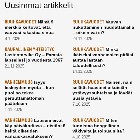
Uusimmat artikkelit
RUUHKAVUODET
Nämä 9
RUUHKAVUODET
Vauvan
merkkiä kertovat, että
nukuttaminen huudattamalla
vauvasi rakastaa sinua
– oikein vai ei?
8.1.2026
24.11.2025
KAUPALLINEN YHTEISTYÖ
RUUHKAVUODET
Minkä
Lastentarvike Oy – Parasta
ikäiseksi vanhempien pitäisi
lapsellesi jo vuodesta 1967
auttaa lastaan
taloudellisesti?
21.11.2025
14.11.2025
VANHEMMUUS
Isyys
RUUHKAVUODET
Nainen, näin
leskeyden myötä – kun
selätät haasteet aikuisiän
puoliso tekee
ystävyyssuhteissa ja löydät
peruuttamattoman
uusia ystäviä
päätöksen
7.10.2025
1.11.2025
VANHEMMUUS
Lapseni eivät
RUUHKAVUODET
Miten
käy päiväkodissa – riistänkö
tunnistaa hengellinen
heiltä oikeuden
väkivalta ja toipua siitä?
varhaiskasvatukseen?
4.10.2025