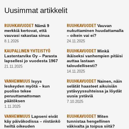
Uusimmat artikkelit
RUUHKAVUODET
Nämä 9
RUUHKAVUODET
Vauvan
merkkiä kertovat, että
nukuttaminen huudattamalla
vauvasi rakastaa sinua
– oikein vai ei?
8.1.2026
24.11.2025
KAUPALLINEN YHTEISTYÖ
RUUHKAVUODET
Minkä
Lastentarvike Oy – Parasta
ikäiseksi vanhempien pitäisi
lapsellesi jo vuodesta 1967
auttaa lastaan
taloudellisesti?
21.11.2025
14.11.2025
VANHEMMUUS
Isyys
RUUHKAVUODET
Nainen, näin
leskeyden myötä – kun
selätät haasteet aikuisiän
puoliso tekee
ystävyyssuhteissa ja löydät
peruuttamattoman
uusia ystäviä
päätöksen
7.10.2025
1.11.2025
VANHEMMUUS
Lapseni eivät
RUUHKAVUODET
Miten
käy päiväkodissa – riistänkö
tunnistaa hengellinen
heiltä oikeuden
väkivalta ja toipua siitä?