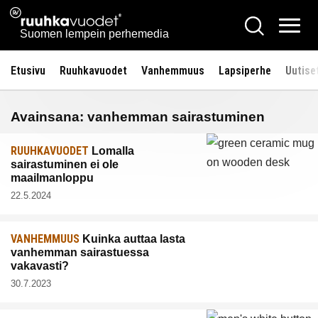
Siirry
Ruuhkavuodet.fi
Hae
sisältöön
Vali
Suomen lempein perhemedia
Etusivu
Ruuhkavuodet
Vanhemmuus
Lapsiperhe
Uutise
Avainsana:
vanhemman sairastuminen
RUUHKAVUODET
Lomalla
sairastuminen ei ole
maailmanloppu
22.5.2024
VANHEMMUUS
Kuinka auttaa lasta
vanhemman sairastuessa
vakavasti?
30.7.2023