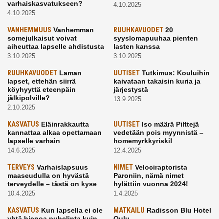
varhaiskasvatukseen?
4.10.2025
4.10.2025
VANHEMMUUS
Vanhemman
RUUHKAVUODET
20
somejulkaisut voivat
syyslomapuuhaa pienten
aiheuttaa lapselle ahdistusta
lasten kanssa
3.10.2025
3.10.2025
RUUHKAVUODET
Laman
UUTISET
Tutkimus: Kouluihin
lapset, ettehän siirrä
kaivataan takaisin kuria ja
köyhyyttä eteenpäin
järjestystä
jälkipolville?
13.9.2025
2.10.2025
KASVATUS
Eläinrakkautta
UUTISET
Iso määrä Pilttejä
kannattaa alkaa opettamaan
vedetään pois myynnistä –
lapselle varhain
homemyrkkyriski!
14.6.2025
12.4.2025
TERVEYS
Varhaislapsuus
NIMET
Velociraptorista
maaseudulla on hyvästä
Paroniin, nämä nimet
terveydelle – tästä on kyse
hylättiin vuonna 2024!
10.4.2025
1.4.2025
KASVATUS
Kun lapsella ei ole
MATKAILU
Radisson Blu Hotel
yhtä hienoa puhelinta kuin
Oulu